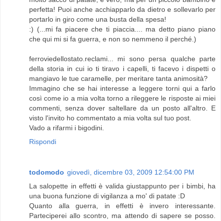
perfetta! Puoi anche acchiapparlo da dietro e sollevarlo per
portarlo in giro come una busta della spesa!
:) (...mi fa piacere che ti piaccia.... ma detto piano piano
che qui mi si fa guerra, e non so nemmeno il perché.)
ferroviedellostato.reclami... mi sono persa qualche parte
della storia in cui io ti tiravo i capelli, ti facevo i dispetti o
mangiavo le tue caramelle, per meritare tanta animosità?
Immagino che se hai interesse a leggere torni qui a farlo
così come io a mia volta torno a rileggere le risposte ai miei
commenti, senza dover saltellare da un posto all'altro. E
visto l'invito ho commentato a mia volta sul tuo post.
Vado a rifarmi i bigodini.
Rispondi
todomodo
giovedì, dicembre 03, 2009 12:54:00 PM
La salopette in effetti è valida giustappunto per i bimbi, ha
una buona funzione di vigilanza a mo' di patate :D
Quanto alla guerra, in effetti è invero interessante.
Parteciperei allo scontro, ma attendo di sapere se posso.