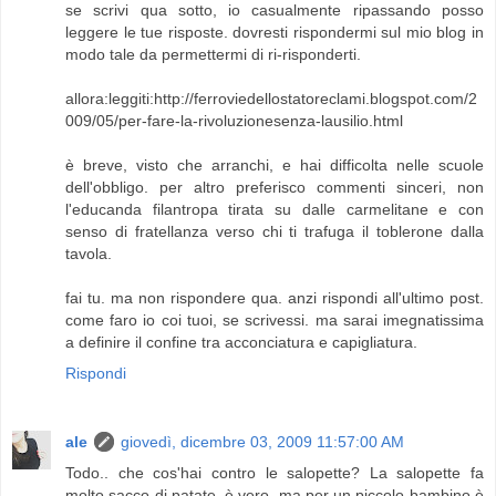
se scrivi qua sotto, io casualmente ripassando posso
leggere le tue risposte. dovresti rispondermi sul mio blog in
modo tale da permettermi di ri-risponderti.
allora:leggiti:http://ferroviedellostatoreclami.blogspot.com/2
009/05/per-fare-la-rivoluzionesenza-lausilio.html
è breve, visto che arranchi, e hai difficolta nelle scuole
dell'obbligo. per altro preferisco commenti sinceri, non
l'educanda filantropa tirata su dalle carmelitane e con
senso di fratellanza verso chi ti trafuga il toblerone dalla
tavola.
fai tu. ma non rispondere qua. anzi rispondi all'ultimo post.
come faro io coi tuoi, se scrivessi. ma sarai imegnatissima
a definire il confine tra acconciatura e capigliatura.
Rispondi
ale
giovedì, dicembre 03, 2009 11:57:00 AM
Todo.. che cos'hai contro le salopette? La salopette fa
molto sacco di patate, è vero, ma per un piccolo bambino è