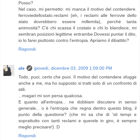
Posso?
Nel caso, mi permetto: mi manca il motivo del contendere.
ferroviedellostato.reclami (eh, i reclami alle ferrovie dello
stato dovrebbero essere millemila), perché tanta
animosità? C'è chi scassa il costato e chi lo blandisce, mi
sembran posizioni legittime entrambe.Dovessi puntar il dito,
io lo farei piuttosto contro l'entropia. Apriamo il dibattito?
Rispondi
ale
giovedì, dicembre 03, 2009 1:09:00 PM
Todo, puoi, certo che puoi. Il motivo del contendere sfugge
anche a me, ma ho supposto si tratti solo di un confronto di
stili.
...magari mi son persa qualcosa.
E quanto all'entropia... ne dobbiam discutere in senso
generale... o è l'entropia che regna dentro questo blog, il
punto della questione? (che mi sa che di 'sti tempi e
soprattutto con tanti reclami e querele in giro, è sempre
meglio precisare!) :D
Rispondi