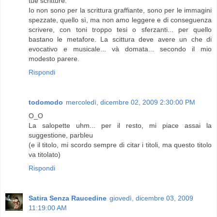
tue scritture.
Io non sono per la scrittura graffiante, sono per le immagini
spezzate, quello sì, ma non amo leggere e di conseguenza
scrivere, con toni troppo tesi o sferzanti... per quello
bastano le metafore. La scittura deve avere un che di
evocativo e musicale... và domata... secondo il mio
modesto parere.
Rispondi
todomodo
mercoledì, dicembre 02, 2009 2:30:00 PM
O_O
La salopette uhm... per il resto, mi piace assai la
suggestione, parbleu
(e il titolo, mi scordo sempre di citar i titoli, ma questo titolo
va titolato)
Rispondi
Satira Senza Raucedine
giovedì, dicembre 03, 2009
11:19:00 AM