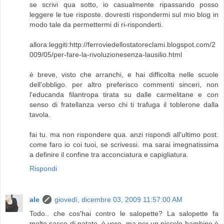
se scrivi qua sotto, io casualmente ripassando posso
leggere le tue risposte. dovresti rispondermi sul mio blog in
modo tale da permettermi di ri-risponderti.
allora:leggiti:http://ferroviedellostatoreclami.blogspot.com/2
009/05/per-fare-la-rivoluzionesenza-lausilio.html
è breve, visto che arranchi, e hai difficolta nelle scuole
dell'obbligo. per altro preferisco commenti sinceri, non
l'educanda filantropa tirata su dalle carmelitane e con
senso di fratellanza verso chi ti trafuga il toblerone dalla
tavola.
fai tu. ma non rispondere qua. anzi rispondi all'ultimo post.
come faro io coi tuoi, se scrivessi. ma sarai imegnatissima
a definire il confine tra acconciatura e capigliatura.
Rispondi
ale
giovedì, dicembre 03, 2009 11:57:00 AM
Todo.. che cos'hai contro le salopette? La salopette fa
molto sacco di patate, è vero, ma per un piccolo bambino è