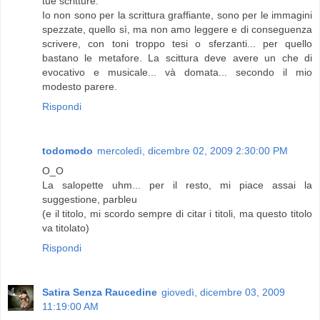
tue scritture.
Io non sono per la scrittura graffiante, sono per le immagini
spezzate, quello sì, ma non amo leggere e di conseguenza
scrivere, con toni troppo tesi o sferzanti... per quello
bastano le metafore. La scittura deve avere un che di
evocativo e musicale... và domata... secondo il mio
modesto parere.
Rispondi
todomodo
mercoledì, dicembre 02, 2009 2:30:00 PM
O_O
La salopette uhm... per il resto, mi piace assai la
suggestione, parbleu
(e il titolo, mi scordo sempre di citar i titoli, ma questo titolo
va titolato)
Rispondi
Satira Senza Raucedine
giovedì, dicembre 03, 2009
11:19:00 AM