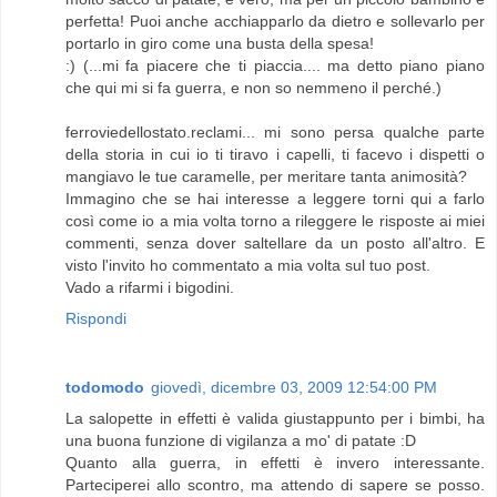
perfetta! Puoi anche acchiapparlo da dietro e sollevarlo per
portarlo in giro come una busta della spesa!
:) (...mi fa piacere che ti piaccia.... ma detto piano piano
che qui mi si fa guerra, e non so nemmeno il perché.)
ferroviedellostato.reclami... mi sono persa qualche parte
della storia in cui io ti tiravo i capelli, ti facevo i dispetti o
mangiavo le tue caramelle, per meritare tanta animosità?
Immagino che se hai interesse a leggere torni qui a farlo
così come io a mia volta torno a rileggere le risposte ai miei
commenti, senza dover saltellare da un posto all'altro. E
visto l'invito ho commentato a mia volta sul tuo post.
Vado a rifarmi i bigodini.
Rispondi
todomodo
giovedì, dicembre 03, 2009 12:54:00 PM
La salopette in effetti è valida giustappunto per i bimbi, ha
una buona funzione di vigilanza a mo' di patate :D
Quanto alla guerra, in effetti è invero interessante.
Parteciperei allo scontro, ma attendo di sapere se posso.