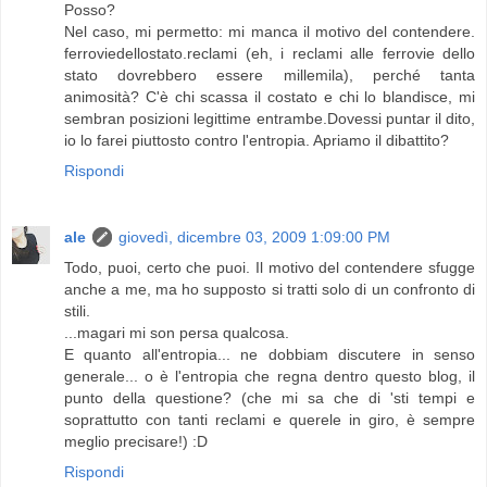
Posso?
Nel caso, mi permetto: mi manca il motivo del contendere.
ferroviedellostato.reclami (eh, i reclami alle ferrovie dello
stato dovrebbero essere millemila), perché tanta
animosità? C'è chi scassa il costato e chi lo blandisce, mi
sembran posizioni legittime entrambe.Dovessi puntar il dito,
io lo farei piuttosto contro l'entropia. Apriamo il dibattito?
Rispondi
ale
giovedì, dicembre 03, 2009 1:09:00 PM
Todo, puoi, certo che puoi. Il motivo del contendere sfugge
anche a me, ma ho supposto si tratti solo di un confronto di
stili.
...magari mi son persa qualcosa.
E quanto all'entropia... ne dobbiam discutere in senso
generale... o è l'entropia che regna dentro questo blog, il
punto della questione? (che mi sa che di 'sti tempi e
soprattutto con tanti reclami e querele in giro, è sempre
meglio precisare!) :D
Rispondi