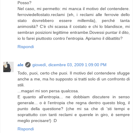
Posso?
Nel caso, mi permetto: mi manca il motivo del contendere.
ferroviedellostato.reclami (eh, i reclami alle ferrovie dello
stato dovrebbero essere millemila), perché tanta
animosità? C'è chi scassa il costato e chi lo blandisce, mi
sembran posizioni legittime entrambe.Dovessi puntar il dito,
io lo farei piuttosto contro l'entropia. Apriamo il dibattito?
Rispondi
ale
giovedì, dicembre 03, 2009 1:09:00 PM
Todo, puoi, certo che puoi. Il motivo del contendere sfugge
anche a me, ma ho supposto si tratti solo di un confronto di
stili.
...magari mi son persa qualcosa.
E quanto all'entropia... ne dobbiam discutere in senso
generale... o è l'entropia che regna dentro questo blog, il
punto della questione? (che mi sa che di 'sti tempi e
soprattutto con tanti reclami e querele in giro, è sempre
meglio precisare!) :D
Rispondi