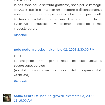
tue scritture.
Io non sono per la scrittura graffiante, sono per le immagini
spezzate, quello sì, ma non amo leggere e di conseguenza
scrivere, con toni troppo tesi o sferzanti... per quello
bastano le metafore. La scittura deve avere un che di
evocativo e musicale... và domata... secondo il mio
modesto parere.
Rispondi
todomodo
mercoledì, dicembre 02, 2009 2:30:00 PM
O_O
La salopette uhm... per il resto, mi piace assai la
suggestione, parbleu
(e il titolo, mi scordo sempre di citar i titoli, ma questo titolo
va titolato)
Rispondi
Satira Senza Raucedine
giovedì, dicembre 03, 2009
11:19:00 AM