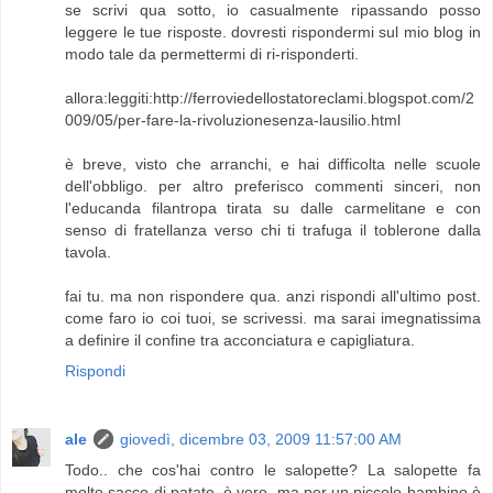
se scrivi qua sotto, io casualmente ripassando posso
leggere le tue risposte. dovresti rispondermi sul mio blog in
modo tale da permettermi di ri-risponderti.
allora:leggiti:http://ferroviedellostatoreclami.blogspot.com/2
009/05/per-fare-la-rivoluzionesenza-lausilio.html
è breve, visto che arranchi, e hai difficolta nelle scuole
dell'obbligo. per altro preferisco commenti sinceri, non
l'educanda filantropa tirata su dalle carmelitane e con
senso di fratellanza verso chi ti trafuga il toblerone dalla
tavola.
fai tu. ma non rispondere qua. anzi rispondi all'ultimo post.
come faro io coi tuoi, se scrivessi. ma sarai imegnatissima
a definire il confine tra acconciatura e capigliatura.
Rispondi
ale
giovedì, dicembre 03, 2009 11:57:00 AM
Todo.. che cos'hai contro le salopette? La salopette fa
molto sacco di patate, è vero, ma per un piccolo bambino è