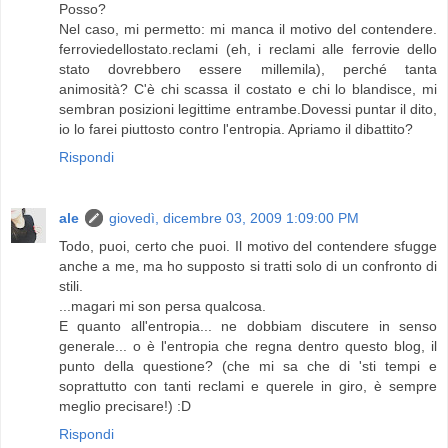
Posso?
Nel caso, mi permetto: mi manca il motivo del contendere.
ferroviedellostato.reclami (eh, i reclami alle ferrovie dello
stato dovrebbero essere millemila), perché tanta
animosità? C'è chi scassa il costato e chi lo blandisce, mi
sembran posizioni legittime entrambe.Dovessi puntar il dito,
io lo farei piuttosto contro l'entropia. Apriamo il dibattito?
Rispondi
ale
giovedì, dicembre 03, 2009 1:09:00 PM
Todo, puoi, certo che puoi. Il motivo del contendere sfugge
anche a me, ma ho supposto si tratti solo di un confronto di
stili.
...magari mi son persa qualcosa.
E quanto all'entropia... ne dobbiam discutere in senso
generale... o è l'entropia che regna dentro questo blog, il
punto della questione? (che mi sa che di 'sti tempi e
soprattutto con tanti reclami e querele in giro, è sempre
meglio precisare!) :D
Rispondi