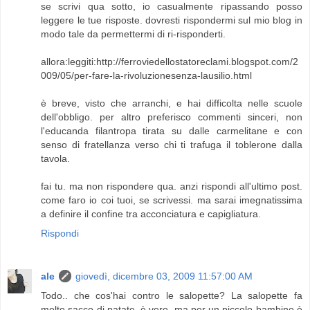
se scrivi qua sotto, io casualmente ripassando posso
leggere le tue risposte. dovresti rispondermi sul mio blog in
modo tale da permettermi di ri-risponderti.
allora:leggiti:http://ferroviedellostatoreclami.blogspot.com/2
009/05/per-fare-la-rivoluzionesenza-lausilio.html
è breve, visto che arranchi, e hai difficolta nelle scuole
dell'obbligo. per altro preferisco commenti sinceri, non
l'educanda filantropa tirata su dalle carmelitane e con
senso di fratellanza verso chi ti trafuga il toblerone dalla
tavola.
fai tu. ma non rispondere qua. anzi rispondi all'ultimo post.
come faro io coi tuoi, se scrivessi. ma sarai imegnatissima
a definire il confine tra acconciatura e capigliatura.
Rispondi
ale
giovedì, dicembre 03, 2009 11:57:00 AM
Todo.. che cos'hai contro le salopette? La salopette fa
molto sacco di patate, è vero, ma per un piccolo bambino è