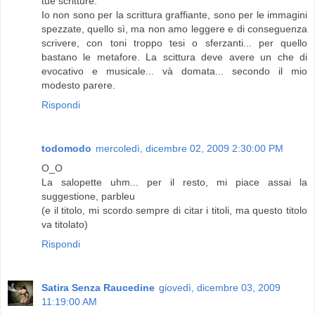
tue scritture.
Io non sono per la scrittura graffiante, sono per le immagini
spezzate, quello sì, ma non amo leggere e di conseguenza
scrivere, con toni troppo tesi o sferzanti... per quello
bastano le metafore. La scittura deve avere un che di
evocativo e musicale... và domata... secondo il mio
modesto parere.
Rispondi
todomodo
mercoledì, dicembre 02, 2009 2:30:00 PM
O_O
La salopette uhm... per il resto, mi piace assai la
suggestione, parbleu
(e il titolo, mi scordo sempre di citar i titoli, ma questo titolo
va titolato)
Rispondi
Satira Senza Raucedine
giovedì, dicembre 03, 2009
11:19:00 AM