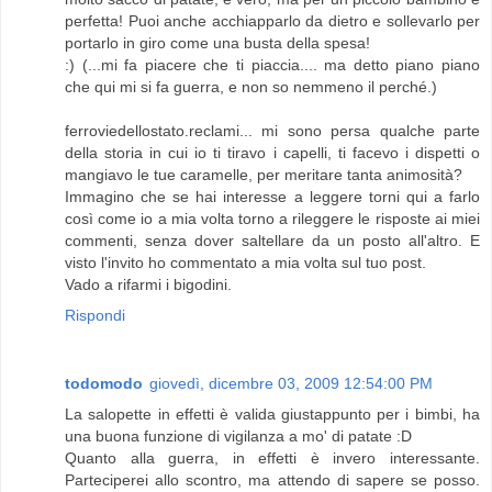
perfetta! Puoi anche acchiapparlo da dietro e sollevarlo per
portarlo in giro come una busta della spesa!
:) (...mi fa piacere che ti piaccia.... ma detto piano piano
che qui mi si fa guerra, e non so nemmeno il perché.)
ferroviedellostato.reclami... mi sono persa qualche parte
della storia in cui io ti tiravo i capelli, ti facevo i dispetti o
mangiavo le tue caramelle, per meritare tanta animosità?
Immagino che se hai interesse a leggere torni qui a farlo
così come io a mia volta torno a rileggere le risposte ai miei
commenti, senza dover saltellare da un posto all'altro. E
visto l'invito ho commentato a mia volta sul tuo post.
Vado a rifarmi i bigodini.
Rispondi
todomodo
giovedì, dicembre 03, 2009 12:54:00 PM
La salopette in effetti è valida giustappunto per i bimbi, ha
una buona funzione di vigilanza a mo' di patate :D
Quanto alla guerra, in effetti è invero interessante.
Parteciperei allo scontro, ma attendo di sapere se posso.