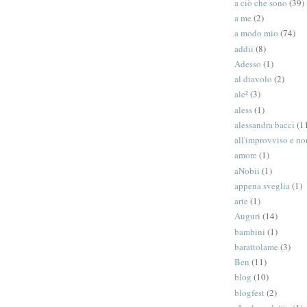
a ciò che sono
(39)
a me
(2)
a modo mio
(74)
addii
(8)
Adesso
(1)
al diavolo
(2)
ale²
(3)
aless
(1)
alessandra bacci
(1
all'improvviso e n
amore
(1)
aNobii
(1)
appena sveglia
(1)
arte
(1)
Auguri
(14)
bambini
(1)
barattolame
(3)
Ben
(11)
blog
(10)
blogfest
(2)