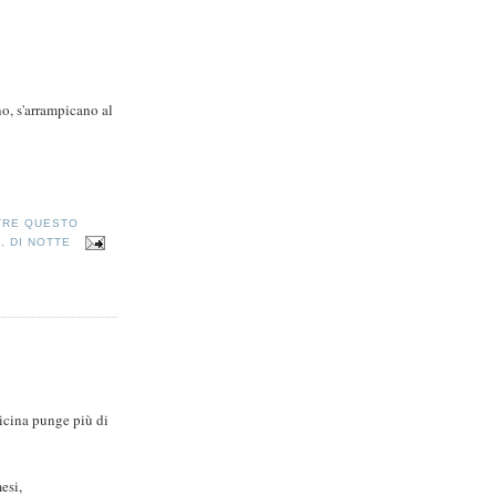
no, s'arrampicano al
TRE QUESTO
A
,
DI NOTTE
icina punge più di
esi,