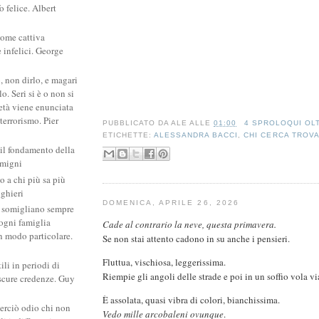
 felice. Albert
come cattiva
e infelici. George
, non dirlo, e magari
. Seri si è o non si
ietà viene enunciata
 terrorismo. Pier
PUBBLICATO DA
ALE
ALLE
01:00
4 SPROLOQUI OL
ETICHETTE:
ALESSANDRA BACCI
,
CHI CERCA TROV
 il fondamento della
amigni
po a chi più sa più
ighieri
DOMENICA, APRILE 26, 2026
si somigliano sempre
: ogni famiglia
Cade al contrario la neve, questa primavera.
un modo particolare.
Se non stai attento cadono in su anche i pensieri.
Fluttua, vischiosa, leggerissima.
ili in periodi di
Riempie gli angoli delle strade e poi in un soffio vola vi
scure credenze. Guy
È assolata, quasi vibra di colori, bianchissima.
erciò odio chi non
Vedo mille arcobaleni ovunque
.