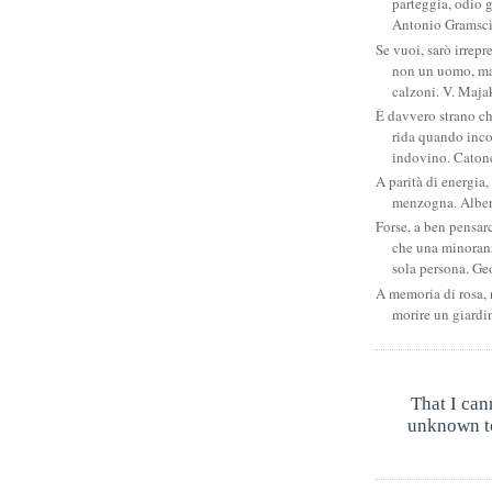
parteggia, odio g
Antonio Gramsc
Se vuoi, sarò irrepr
non un uomo, ma
calzoni. V. Maja
È davvero strano c
rida quando inco
indovino. Catone
A parità di energia, 
menzogna. Albe
Forse, a ben pensar
che una minoran
sola persona. Ge
A memoria di rosa, 
morire un giardi
That I can
unknown to