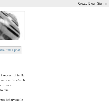
tra tutti i post
i successivi in fila
o sette
qui si gira,
l
ì
orte erano
olo due.
muri definivano le