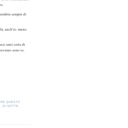
ro.
 sembra sempre di
da, anch’io. meno
.
ssi sarei certa di
inverno sono io.
TRE QUESTO
A
,
DI NOTTE
,