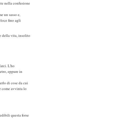
nte nella confusione
me un sasso e,
loce fino agli
 della vita, insolito
arci. L'ho
etro, eppure in
rlo di cose da cui
, e come avvinta lo
edibili questa forse