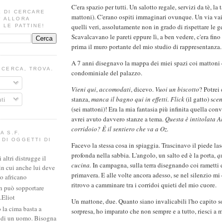
C'era spazio per tutti. Un salotto regale, servizi da tè, la
E DI CERCARE
mattoni). C'erano ospiti immaginari ovunque. Un via vai 
? ALLORA
quelli veri, assolutamente non in grado di rispettare le 
 LE PATTINE!
Scavalcavano le pareti eppure lì, a ben vedere, c'era fin
prima il muro portante del mio studio di rappresentanza.
A 7 anni disegnavo la mappa dei miei spazi coi mattoni c
I CERCA, TROVA.
condominiale del palazzo.
Vieni qui
,
accomodati
, dicevo.
Vuoi un biscotto
? Potrei 
ti
stanza,
manca il bagno qui in effetti.
Flick
(il gatto) s
cen
(sei mattoni)! Era la mia fantasia più infinita quella con
avrei avuto davvero stanze a tema.
Questa è intitolata A
corridoio? È il sentiero che va a Oz.
A S.F.
DI OGGETTI DI
Facevo la stessa cosa in spiaggia. Trascinavo il piede la
profonda nella sabbia. L'angolo, un salto ed è la porta,
qu
altri distrugge il
cucina.
In campagna, sulla terra disegnando coi rametti 
in cui anche lui deve
primavera. E alle volte ancora adesso, se nel silenzio mi
io africano
ritrovo a camminare tra i corridoi quieti del mio cuore.
n può sopportare
.Eliot
Un mattone, due. Quanto siano invalicabili l'ho capito s
 la cima basta a
sorpresa, ho imparato che non sempre e a tutto, riesci a 
e di un uomo. Bisogna