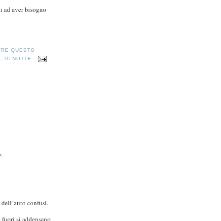
lui ad aver bisogno
TRE QUESTO
A
,
DI NOTTE
.
i dell’auto confusi.
e fuori si addensano