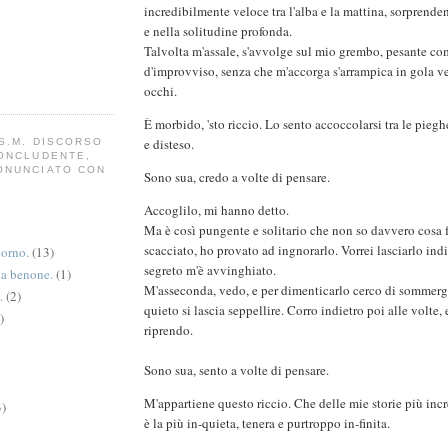
incredibilmente veloce tra l'alba e la mattina, sorprende
e nella solitudine profonda.
Talvolta m'assale, s'avvolge sul mio grembo, pesante co
d'improvviso, senza che m'accorga s'arrampica in gola ve
occhi.
È morbido, 'sto riccio. Lo sento accoccolarsi tra le pieghe
e disteso.
S.M. DISCORSO
CONCLUDENTE,
ONUNCIATO CON
Sono sua, credo a volte di pensare.
Accoglilo, mi hanno detto.
Ma è così pungente e solitario che non so davvero cosa f
scacciato, ho provato ad ingnorarlo. Vorrei lasciarlo indi
torno.
(13)
segreto m'è avvinghiato.
va benone.
(1)
M'asseconda, vedo, e per dimenticarlo cerco di sommerge
.
(2)
quieto si lascia seppellire. Corro indietro poi alle volte
)
riprendo.
Sono sua, sento a volte di pensare.
M'appartiene questo riccio. Che delle mie storie più incr
3)
è la più in-quieta, tenera e purtroppo in-finita.