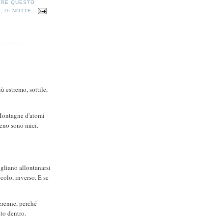
TRE QUESTO
A
,
DI NOTTE
ù estremo, sottile,
 Montagne d'atomi
meno sono miei.
ogliano allontanarsi
ccolo, inverso. E se
perenne, perché
tto dentro.