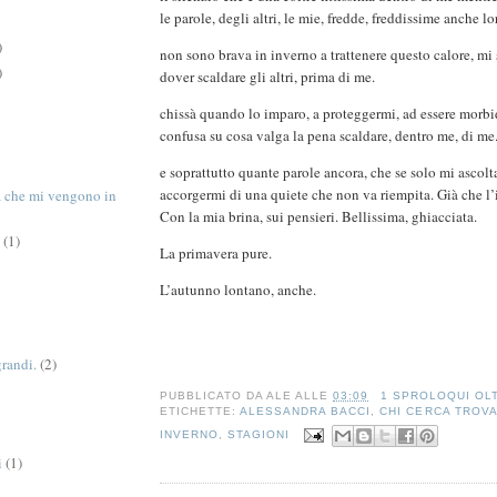
le parole, degli altri, le mie, fredde, freddissime anche lo
)
non sono brava in inverno a trattenere questo calore, mi
)
dover scaldare gli altri, prima di me.
chissà quando lo imparo, a proteggermi, ad essere morbi
confusa su cosa valga la pena scaldare, dentro me, di me
e soprattutto quante parole ancora, che se solo mi ascolta
accorgermi di una quiete che non va riempita. Già che l’
tà che mi vengono in
Con la mia brina, sui pensieri. Bellissima, ghiacciata.
(1)
La primavera pure.
L’autunno lontano, anche.
grandi.
(2)
PUBBLICATO DA
ALE
ALLE
03:09
1 SPROLOQUI OL
ETICHETTE:
ALESSANDRA BACCI
,
CHI CERCA TROV
INVERNO
,
STAGIONI
i
(1)