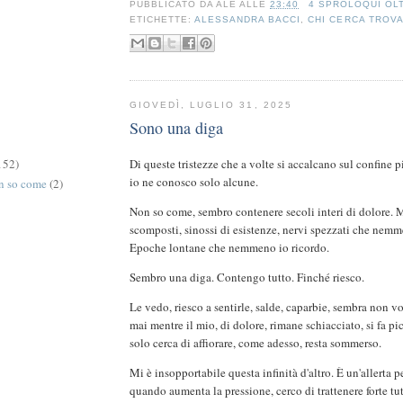
PUBBLICATO DA
ALE
ALLE
23:40
4 SPROLOQUI OL
ETICHETTE:
ALESSANDRA BACCI
,
CHI CERCA TROV
GIOVEDÌ, LUGLIO 31, 2025
Sono una diga
152)
Di queste tristezze che a volte si accalcano sul confine pi
io ne conosco solo alcune.
on so come
(2)
Non so come, sembro contenere secoli interi di dolore.
scomposti, sinossi di esistenze, nervi spezzati che nem
Epoche lontane che nemmeno io ricordo.
Sembro una diga. Contengo tutto. Finché riesco.
Le vedo, riesco a sentirle, salde, caparbie, sembra non v
mai mentre il mio, di dolore, rimane schiacciato, si fa pi
solo cerca di affiorare, come adesso, resta sommerso.
Mi è insopportabile questa infinità d'altro. È un'allerta 
quando aumenta la pressione, cerco di trattenere forte tu