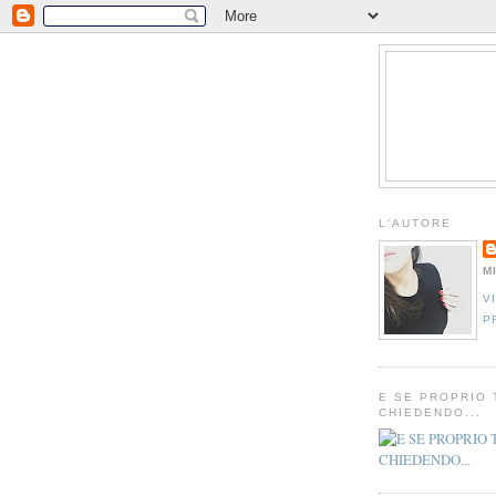
L'AUTORE
M
V
P
E SE PROPRIO 
CHIEDENDO...