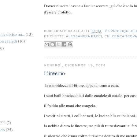
Dovrei riuscire invece a lasciar scorrere, già che è solo 
d'essere protetto.
PUBBLICATO DA
ALE
ALLE
00:34
2 SPROLOQUI OL
be diviso tra...
(13)
ETICHETTE:
ALESSANDRA BACCI
,
CHI CERCA TROV
on ci credi
(10)
6)
VENERDÌ, DICEMBRE 13, 2024
L’inverno
la morbidezza di Ettore, appena torno a casa.
i suoi baffi bruciacchiati dalle candele di natale. per caso
il freddo alle mani che congela.
i vestitini stretti, i collant neri, le lucine blu sui balconi.
e???
(2)
la nebbia dietro le finestre, ma più di tutto davanti ai far
ndo
(25)
il silenzio che è una coltre fittissima dentro di me mentr