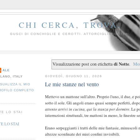
CHI CERCA, TROVA.
GUSCI DI CONCHIGLIE E CEROTTI. ATTORCIGLIANDOTIMI.
di Notte
Visualizzazione post con etichetta
.
Mos
ALE
GIOVEDÌ, GIUGNO 11, 2026
ILANO, ITALY
Le mie stanze nel vento
ISUALIZZA IL MIO
ROFILO COMPLETO
Mettevo un mattone sull'altro. Proprio l'uno, il due, e poi 
sotto il sole. Gli angoli erano quasi sempre perfetti, dop
attento arrivi in cucina,
qui la stanza per dormire
. Le p
TE LO STAI
interruzioni strutturali, tre mattoni in meno, le finestre s
Erano serpeggianti i tratti delle mie fantasie, minuscoli 
altezze sconfinate dei miei confini invisibili.