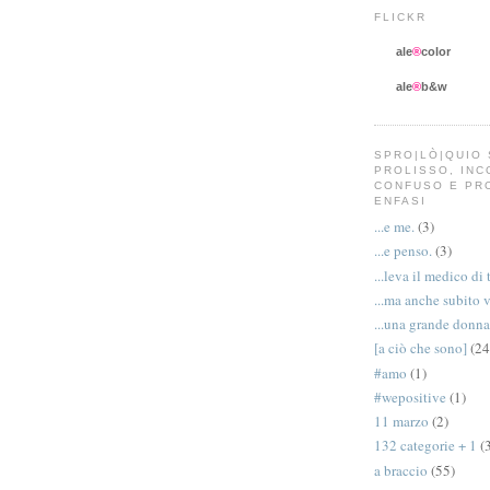
FLICKR
ale
®
color
ale
®
b&w
SPRO|LÒ|QUIO 
PROLISSO, IN
CONFUSO E PR
ENFASI
...e me.
(3)
...e penso.
(3)
...leva il medico di 
...ma anche subito 
...una grande donna
[a ciò che sono]
(24
#amo
(1)
#wepositive
(1)
11 marzo
(2)
132 categorie + 1
(
a braccio
(55)