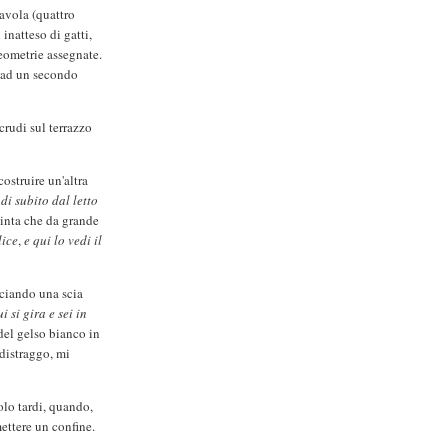
 tavola (quattro
inatteso di gatti,
geometrie assegnate.
o ad un secondo
rudi sul terrazzo
costruire un'altra
di subito dal letto
vinta che da grande
lice
,
e qui lo vedi il
sciando una scia
i si gira e sei in
del gelso bianco in
 distraggo, mi
olo tardi, quando,
mettere un confine.