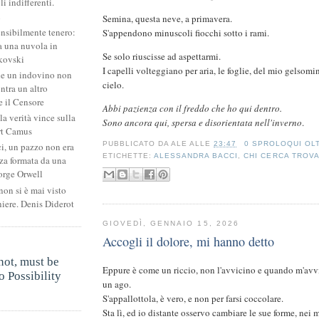
li indifferenti.
i
Semina, questa neve, a primavera.
ensibilmente tenero:
S'appendono minuscoli fiocchi sotto i rami.
 una nuvola in
Se solo riuscisse ad aspettarmi.
kovski
I capelli volteggiano per aria, le foglie, del mio gelsomi
he un indovino non
cielo.
ntra un altro
 il Censore
Abbi pazienza con il freddo che ho qui dentro.
la verità vince sulla
Sono ancora qui, spersa e disorientata nell'inverno
.
rt Camus
PUBBLICATO DA
ALE
ALLE
23:47
0 SPROLOQUI OL
ci, un pazzo non era
ETICHETTE:
ALESSANDRA BACCI
,
CHI CERCA TROV
za formata da una
orge Orwell
non si è mai visto
niere. Denis Diderot
GIOVEDÌ, GENNAIO 15, 2026
Accogli il dolore, mi hanno detto
.
not, must be
Eppure è come un riccio, non l'avvicino e quando m'avv
 Possibility
un ago.
.
S'appallottola, è vero, e non per farsi coccolare.
Sta lì, ed io distante osservo cambiare le sue forme, nei m