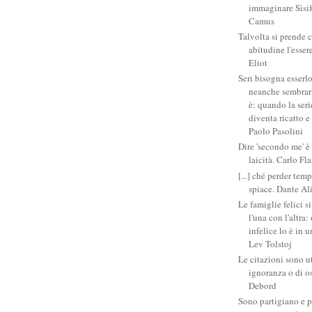
immaginare Sisifo
Camus
Talvolta si prende 
abitudine l'esser
Eliot
Seri bisogna esserlo
neanche sembrarlo
è: quando la ser
diventa ricatto e
Paolo Pasolini
Dire 'secondo me' è
laicità. Carlo Fl
[...] ché perder tem
spiace. Dante Al
Le famiglie felici 
l'una con l'altra
infelice lo è in 
Lev Tolstoj
Le citazioni sono ut
ignoranza o di o
Debord
Sono partigiano e p