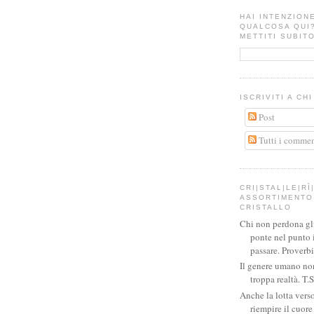
HAI INTENZION
QUALCOSA QUI
METTITI SUBITO
ISCRIVITI A CH
Post
Tutti i commen
CRI|STAL|LE|RÌ|
ASSORTIMENTO 
CRISTALLO
Chi non perdona gli 
ponte nel punto 
passare. Proverb
Il genere umano no
troppa realtà. T.S
Anche la lotta verso
riempire il cuor