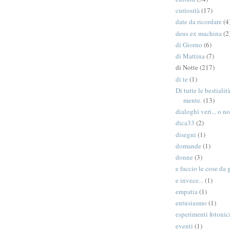
curiosità
(17)
date da ricordare
(4
deus ex machina
(2
di Giorno
(6)
di Mattina
(7)
di Notte
(217)
di te
(1)
Di tutte le bestiali
mente.
(13)
dialoghi veri... o no
dica33
(2)
disegni
(1)
domande
(1)
donne
(3)
e faccio le cose da 
e invece...
(1)
empatia
(1)
entusiasmo
(1)
esperimenti fotonic
eventi
(1)