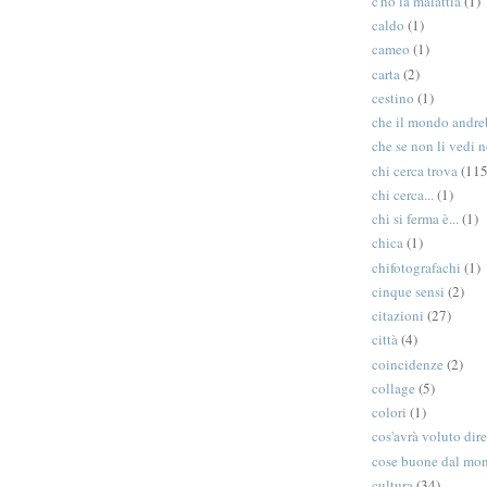
c'ho la malattia
(1)
caldo
(1)
cameo
(1)
carta
(2)
cestino
(1)
che il mondo andreb
che se non li vedi n
chi cerca trova
(115
chi cerca...
(1)
chi si ferma è...
(1)
chica
(1)
chifotografachi
(1)
cinque sensi
(2)
citazioni
(27)
città
(4)
coincidenze
(2)
collage
(5)
colori
(1)
cos'avrà voluto dir
cose buone dal mo
cultura
(34)