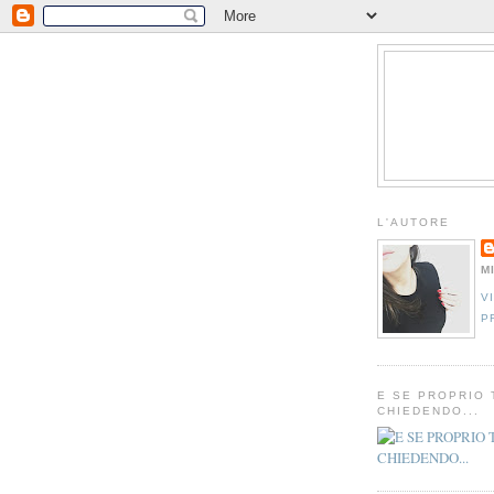
L'AUTORE
M
V
P
E SE PROPRIO 
CHIEDENDO...