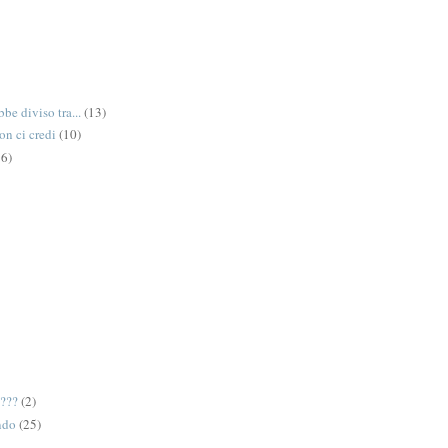
be diviso tra...
(13)
on ci credi
(10)
6)
e???
(2)
ndo
(25)