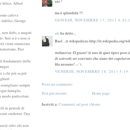
azz !
 felice. Albert
ma è splendida !!!
come cattiva
GIOVEDÌ, NOVEMBRE 17, 2011 4:42:
e infelici. George
, non dirlo, e magari
ale
ha detto...
. Seri si è o non si
Baol ...ti wikipedizzo http://it.wikipedia.org/
ietà viene enunciata
 terrorismo. Pier
stefanover :D grazie! (è uno di quei tipici post 
di scriverli sei convinto che siano dei capolavori
 il fondamento della
fila nessuno! -.-' )
amigni
VENERDÌ, NOVEMBRE 18, 2011 5:19
po a chi più sa più
ighieri
Posta un commento
si somigliano sempre
: ogni famiglia
Post più recente
Home page
un modo particolare.
Iscriviti a:
Commenti sul post (Atom)
ili in periodi di
scure credenze. Guy
erciò odio chi non