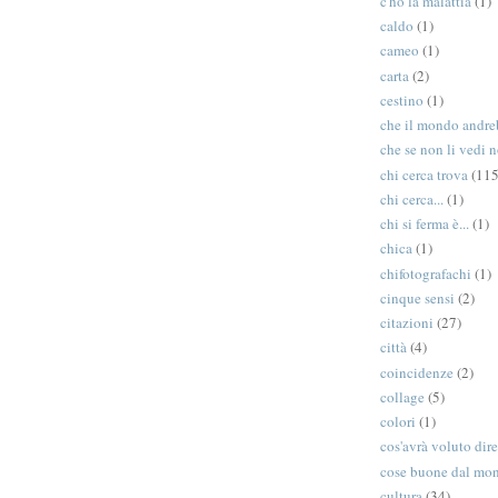
c'ho la malattia
(1)
caldo
(1)
cameo
(1)
carta
(2)
cestino
(1)
che il mondo andreb
che se non li vedi n
chi cerca trova
(115
chi cerca...
(1)
chi si ferma è...
(1)
chica
(1)
chifotografachi
(1)
cinque sensi
(2)
citazioni
(27)
città
(4)
coincidenze
(2)
collage
(5)
colori
(1)
cos'avrà voluto dir
cose buone dal mo
cultura
(34)