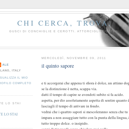
CHI CERCA, TROVA.
GUSCI DI CONCHIGLIE E CEROTTI. ATTORCIGLIANDOTIMI.
MERCOLEDÌ, NOVEMBRE 09, 2011
il quinto sapore
ALE
ILANO, ITALY
ISUALIZZA IL MIO
e ti accorgerai che appena ti sfiora è dolce, un attimo do
ROFILO COMPLETO
se la distinzione è netta, scappa via.
datti il tempo di capire se avendoti subito si fa acido.
aspetta, per dio assolutamente aspetta di sentire quanto 
TE LO STAI
lasciagli il tempo di arrivare in fondo.
vedrai che i quattro sapori si mescoleranno senza che tu 
impara a non assaggiare tutto con la punta della lingua, 
tutto troppo dolce. o insipido.
sappi distinguerli senza chiedere mai nulla.