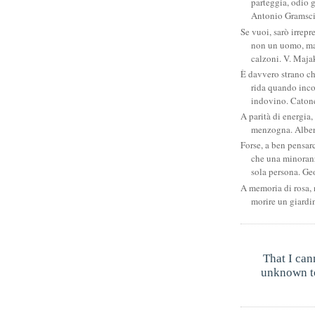
parteggia, odio g
Antonio Gramsc
Se vuoi, sarò irrepr
non un uomo, ma
calzoni. V. Maja
È davvero strano c
rida quando inco
indovino. Catone
A parità di energia, 
menzogna. Albe
Forse, a ben pensar
che una minoran
sola persona. Ge
A memoria di rosa, 
morire un giardi
That I can
unknown to