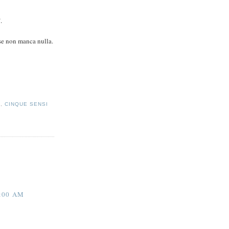
i
.
 se non manca nulla.
A
,
CINQUE SENSI
:00 AM