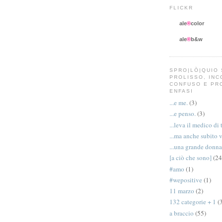
FLICKR
ale
®
color
ale
®
b&w
SPRO|LÒ|QUIO 
PROLISSO, IN
CONFUSO E PR
ENFASI
...e me.
(3)
...e penso.
(3)
...leva il medico di 
...ma anche subito 
...una grande donna
[a ciò che sono]
(24
#amo
(1)
#wepositive
(1)
11 marzo
(2)
132 categorie + 1
(
a braccio
(55)