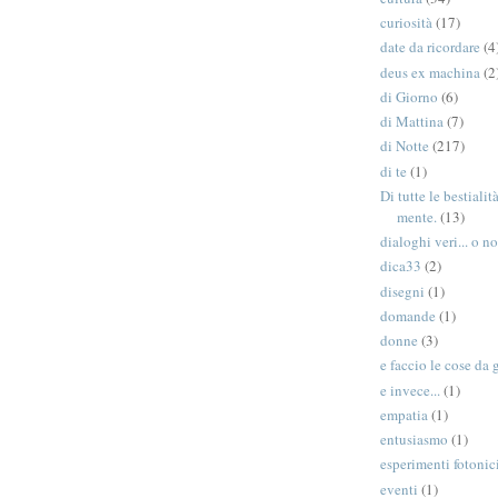
curiosità
(17)
date da ricordare
(4
deus ex machina
(2
di Giorno
(6)
di Mattina
(7)
di Notte
(217)
di te
(1)
Di tutte le bestiali
mente.
(13)
dialoghi veri... o no
dica33
(2)
disegni
(1)
domande
(1)
donne
(3)
e faccio le cose da 
e invece...
(1)
empatia
(1)
entusiasmo
(1)
esperimenti fotonic
eventi
(1)