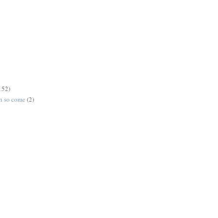
152)
on so come
(2)