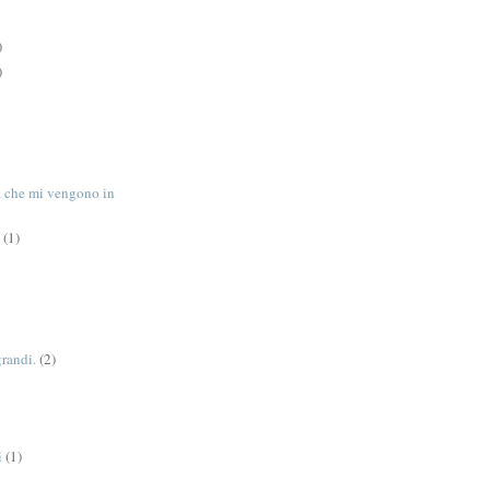
)
)
tà che mi vengono in
(1)
grandi.
(2)
i
(1)