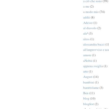
a ciò che sono
(39)
a me
(2)
a modo mio
(74)
addii
(8)
Adesso
(1)
al diavolo
(2)
ale²
(3)
aless
(1)
alessandra bacci
(1
all'improvviso e n
amore
(1)
aNobii
(1)
appena sveglia
(1)
arte
(1)
Auguri
(14)
bambini
(1)
barattolame
(3)
Ben
(11)
blog
(10)
blogfest
(2)