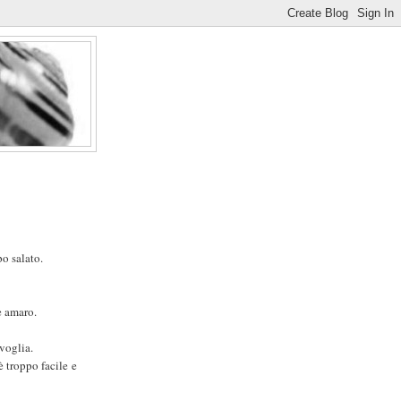
po salato.
è amaro.
voglia.
è troppo facile e