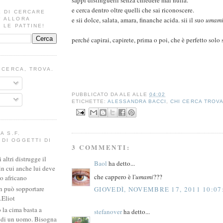
e cerca dentro oltre quelli che sai riconoscere.
E DI CERCARE
e sii dolce, salata, amara, finanche acida. sii il suo
umam
? ALLORA
 LE PATTINE!
perché capirai, capirete, prima o poi, che è perfetto solo
I CERCA, TROVA.
PUBBLICATO DA
ALE
ALLE
04:02
ETICHETTE:
ALESSANDRA BACCI
,
CHI CERCA TROV
A S.F.
DI OGGETTI DI
3 COMMENTI:
altri distrugge il
Baol
ha detto...
in cui anche lui deve
che cappero è l'
umami
???
io africano
n può sopportare
GIOVEDÌ, NOVEMBRE 17, 2011 10:07
.Eliot
 la cima basta a
stefanover
ha detto...
e di un uomo. Bisogna