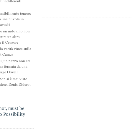
li indifferenti.
i
ensibilmente tenero:
 una nuvola in
kovski
he un indovino non
ntra un altro
 il Censore
la verità vince sulla
rt Camus
ci, un pazzo non era
za formata da una
orge Orwell
non si è mai visto
niere. Denis Diderot
.
not, must be
 Possibility
.