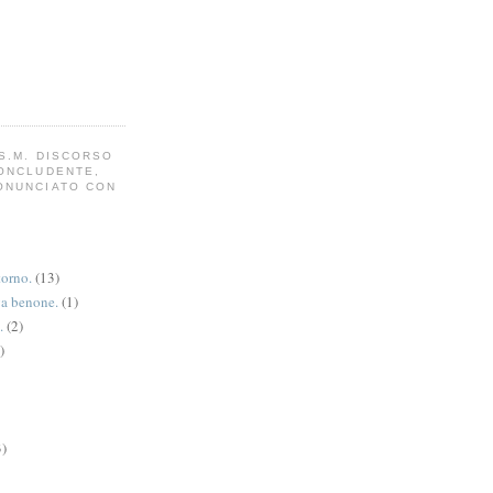
S.M. DISCORSO
CONCLUDENTE,
ONUNCIATO CON
torno.
(13)
va benone.
(1)
.
(2)
)
3)