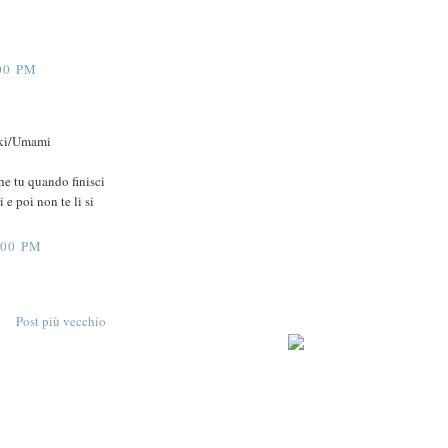
00 PM
wiki/Umami
che tu quando finisci
 e poi non te li si
:00 PM
Post più vecchio