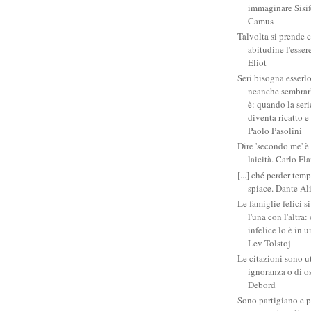
immaginare Sisifo
Camus
Talvolta si prende 
abitudine l'esser
Eliot
Seri bisogna esserlo
neanche sembrarlo
è: quando la ser
diventa ricatto e
Paolo Pasolini
Dire 'secondo me' è
laicità. Carlo Fl
[...] ché perder tem
spiace. Dante Al
Le famiglie felici 
l'una con l'altra
infelice lo è in 
Lev Tolstoj
Le citazioni sono ut
ignoranza o di o
Debord
Sono partigiano e p