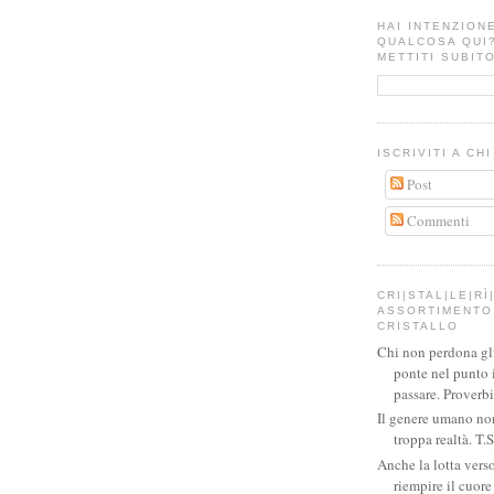
HAI INTENZION
QUALCOSA QUI
METTITI SUBITO
ISCRIVITI A CH
Post
Commenti
CRI|STAL|LE|RÌ|
ASSORTIMENTO 
CRISTALLO
Chi non perdona gli 
ponte nel punto 
passare. Proverb
Il genere umano no
troppa realtà. T.S
Anche la lotta verso
riempire il cuor