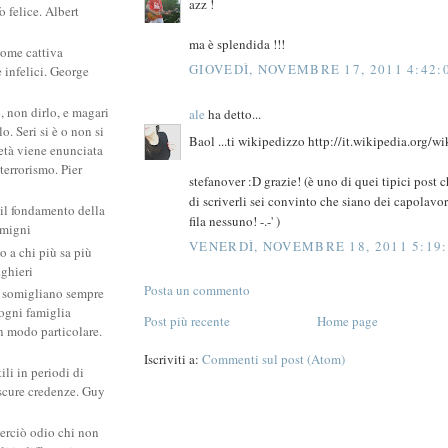
azz !
 felice. Albert
ma è splendida !!!
come cattiva
GIOVEDÌ, NOVEMBRE 17, 2011 4:42:
e infelici. George
, non dirlo, e magari
ale
ha detto...
. Seri si è o non si
Baol ...ti wikipedizzo http://it.wikipedia.org/
ietà viene enunciata
 terrorismo. Pier
stefanover :D grazie! (è uno di quei tipici post 
di scriverli sei convinto che siano dei capolavori
 il fondamento della
fila nessuno! -.-' )
amigni
VENERDÌ, NOVEMBRE 18, 2011 5:19
po a chi più sa più
ighieri
Posta un commento
si somigliano sempre
: ogni famiglia
Post più recente
Home page
un modo particolare.
Iscriviti a:
Commenti sul post (Atom)
ili in periodi di
scure credenze. Guy
erciò odio chi non