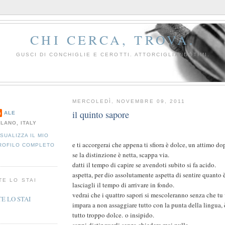
CHI CERCA, TROVA.
GUSCI DI CONCHIGLIE E CEROTTI. ATTORCIGLIANDOTIMI.
MERCOLEDÌ, NOVEMBRE 09, 2011
il quinto sapore
ALE
ILANO, ITALY
ISUALIZZA IL MIO
e ti accorgerai che appena ti sfiora è dolce, un attimo do
ROFILO COMPLETO
se la distinzione è netta, scappa via.
datti il tempo di capire se avendoti subito si fa acido.
aspetta, per dio assolutamente aspetta di sentire quanto 
TE LO STAI
lasciagli il tempo di arrivare in fondo.
vedrai che i quattro sapori si mescoleranno senza che tu 
impara a non assaggiare tutto con la punta della lingua, 
tutto troppo dolce. o insipido.
sappi distinguerli senza chiedere mai nulla.