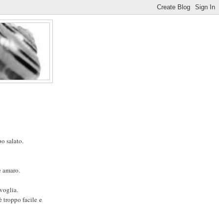
po salato.
è amaro.
voglia.
è troppo facile e