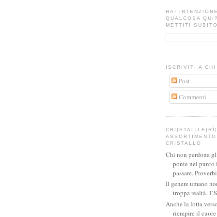
HAI INTENZION
QUALCOSA QUI
METTITI SUBITO
ISCRIVITI A CH
Post
Commenti
CRI|STAL|LE|RÌ|
ASSORTIMENTO 
CRISTALLO
Chi non perdona gli 
ponte nel punto 
passare. Proverb
Il genere umano no
troppa realtà. T.S
Anche la lotta verso
riempire il cuor