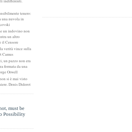
li indifferenti.
i
ensibilmente tenero:
 una nuvola in
kovski
he un indovino non
ntra un altro
 il Censore
la verità vince sulla
rt Camus
ci, un pazzo non era
za formata da una
orge Orwell
non si è mai visto
niere. Denis Diderot
.
not, must be
 Possibility
.