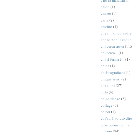
c'ho la malattia
(1)
caldo
(1)
cameo
(1)
carta
(2)
cestino
(1)
che il mondo andreb
che se non li vedi n
chi cerca trova
(115
chi cerca...
(1)
chi si ferma è...
(1)
chica
(1)
chifotografachi
(1)
cinque sensi
(2)
citazioni
(27)
città
(4)
coincidenze
(2)
collage
(5)
colori
(1)
cos'avrà voluto dir
cose buone dal mo
cultura
(34)