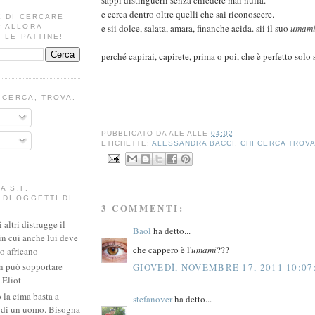
e cerca dentro oltre quelli che sai riconoscere.
E DI CERCARE
e sii dolce, salata, amara, finanche acida. sii il suo
umam
? ALLORA
 LE PATTINE!
perché capirai, capirete, prima o poi, che è perfetto solo
I CERCA, TROVA.
PUBBLICATO DA
ALE
ALLE
04:02
ETICHETTE:
ALESSANDRA BACCI
,
CHI CERCA TROV
A S.F.
DI OGGETTI DI
3 COMMENTI:
altri distrugge il
Baol
ha detto...
in cui anche lui deve
che cappero è l'
umami
???
io africano
n può sopportare
GIOVEDÌ, NOVEMBRE 17, 2011 10:07
.Eliot
 la cima basta a
stefanover
ha detto...
e di un uomo. Bisogna