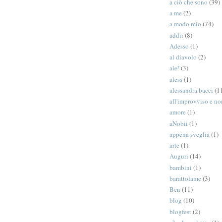
a ciò che sono
(39)
a me
(2)
a modo mio
(74)
addii
(8)
Adesso
(1)
al diavolo
(2)
ale²
(3)
aless
(1)
alessandra bacci
(1
all'improvviso e n
amore
(1)
aNobii
(1)
appena sveglia
(1)
arte
(1)
Auguri
(14)
bambini
(1)
barattolame
(3)
Ben
(11)
blog
(10)
blogfest
(2)