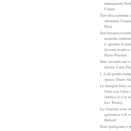
immaginare Sisifo
Camus
Talvolta si prende 
abitudine l'esser
Eliot
Seri bisogna esserlo
neanche sembrarlo
è: quando la ser
diventa ricatto e
Paolo Pasolini
Dire 'secondo me' è
laicità. Carlo Fl
[...] ché perder tem
spiace. Dante Al
Le famiglie felici 
l'una con l'altra
infelice lo è in 
Lev Tolstoj
Le citazioni sono ut
ignoranza o di o
Debord
Sono partigiano e p