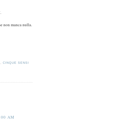
i
.
 se non manca nulla.
A
,
CINQUE SENSI
:00 AM