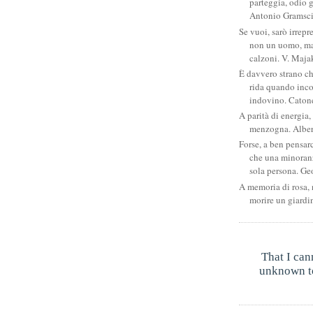
parteggia, odio g
Antonio Gramsc
Se vuoi, sarò irrepr
non un uomo, ma
calzoni. V. Maja
È davvero strano c
rida quando inco
indovino. Catone
A parità di energia, 
menzogna. Albe
Forse, a ben pensar
che una minoran
sola persona. Ge
A memoria di rosa, 
morire un giardi
That I can
unknown to