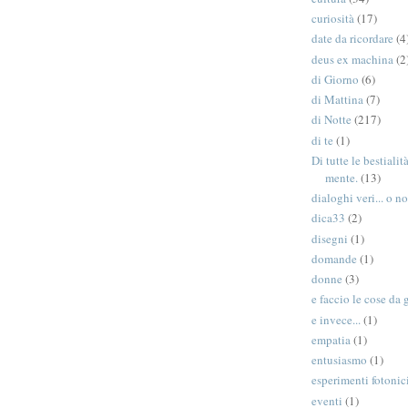
curiosità
(17)
date da ricordare
(4
deus ex machina
(2
di Giorno
(6)
di Mattina
(7)
di Notte
(217)
di te
(1)
Di tutte le bestiali
mente.
(13)
dialoghi veri... o no
dica33
(2)
disegni
(1)
domande
(1)
donne
(3)
e faccio le cose da 
e invece...
(1)
empatia
(1)
entusiasmo
(1)
esperimenti fotonic
eventi
(1)