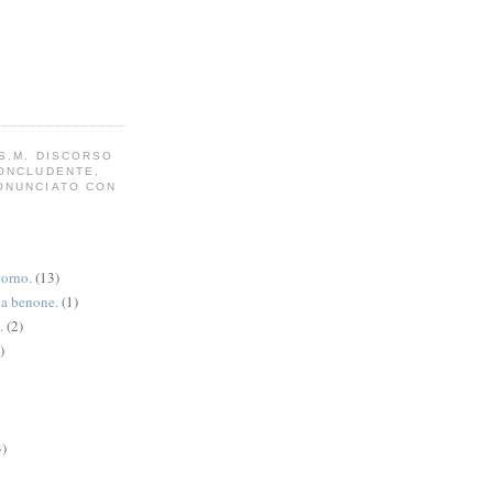
S.M. DISCORSO
CONCLUDENTE,
ONUNCIATO CON
torno.
(13)
va benone.
(1)
.
(2)
)
3)