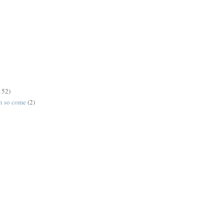
152)
on so come
(2)