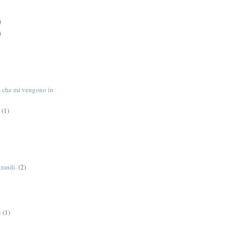
)
)
tà che mi vengono in
(1)
grandi.
(2)
i
(1)