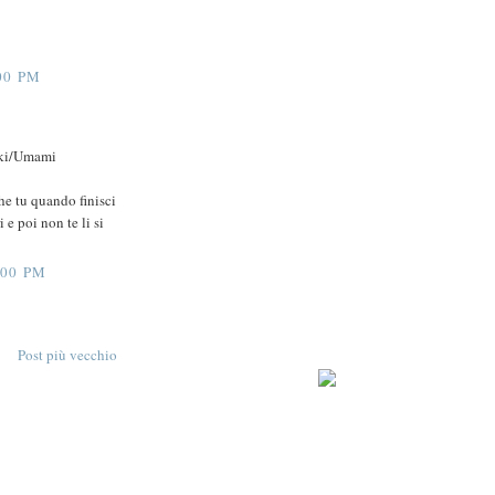
00 PM
wiki/Umami
che tu quando finisci
 e poi non te li si
:00 PM
Post più vecchio