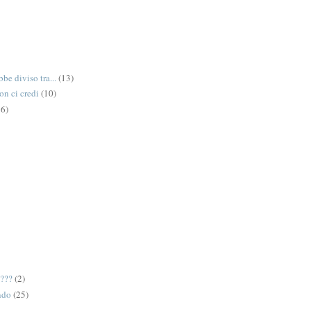
be diviso tra...
(13)
on ci credi
(10)
6)
e???
(2)
ndo
(25)