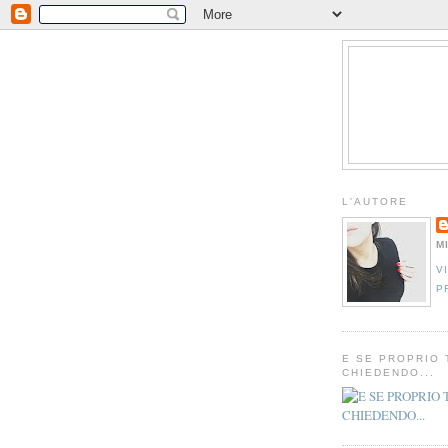
L'AUTORE
M
V
P
E SE PROPRIO 
CHIEDENDO...