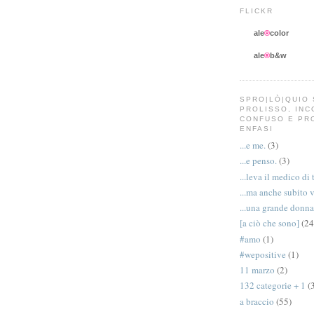
FLICKR
ale
®
color
ale
®
b&w
SPRO|LÒ|QUIO 
PROLISSO, IN
CONFUSO E PR
ENFASI
...e me.
(3)
...e penso.
(3)
...leva il medico di 
...ma anche subito 
...una grande donna
[a ciò che sono]
(24
#amo
(1)
#wepositive
(1)
11 marzo
(2)
132 categorie + 1
(
a braccio
(55)