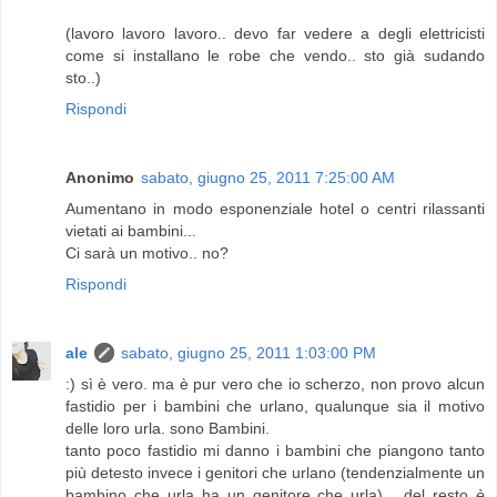
(lavoro lavoro lavoro.. devo far vedere a degli elettricisti
come si installano le robe che vendo.. sto già sudando
sto..)
Rispondi
Anonimo
sabato, giugno 25, 2011 7:25:00 AM
Aumentano in modo esponenziale hotel o centri rilassanti
vietati ai bambini...
Ci sarà un motivo.. no?
Rispondi
ale
sabato, giugno 25, 2011 1:03:00 PM
:) sì è vero. ma è pur vero che io scherzo, non provo alcun
fastidio per i bambini che urlano, qualunque sia il motivo
delle loro urla. sono Bambini.
tanto poco fastidio mi danno i bambini che piangono tanto
più detesto invece i genitori che urlano (tendenzialmente un
bambino che urla ha un genitore che urla)... del resto
è