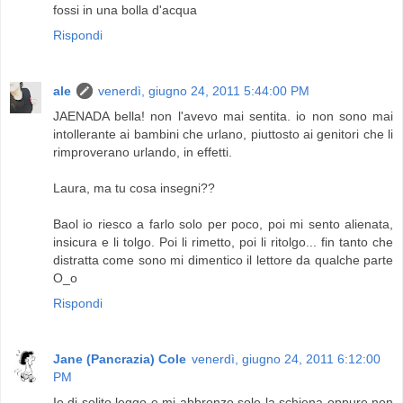
fossi in una bolla d'acqua
Rispondi
ale
venerdì, giugno 24, 2011 5:44:00 PM
JAENADA bella! non l'avevo mai sentita. io non sono mai
intollerante ai bambini che urlano, piuttosto ai genitori che li
rimproverano urlando, in effetti.
Laura, ma tu cosa insegni??
Baol io riesco a farlo solo per poco, poi mi sento alienata,
insicura e li tolgo. Poi li rimetto, poi li ritolgo... fin tanto che
distratta come sono mi dimentico il lettore da qualche parte
O_o
Rispondi
Jane (Pancrazia) Cole
venerdì, giugno 24, 2011 6:12:00
PM
Io di solito leggo e mi abbronzo solo la schiena oppure non