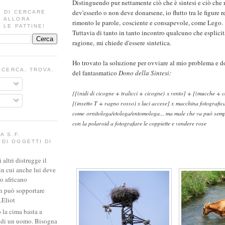
Distinguendo pur nettamente ciò che è sintesi e ciò che 
dev'esserlo o non deve donarsene, io flutto tra le figure 
E DI CERCARE
? ALLORA
rimonto le parole, cosciente e consapevole, come Lego.
 LE PATTINE!
Tuttavia di tanto in tanto incontro qualcuno che esplicit
ragione, mi chiede d'essere sintetica.
Ho trovato la soluzione per ovviare al mio problema e d
I CERCA, TROVA.
del fantasmatico
Dono della Sintesi:
{[(nidi di cicogne + tralicci + cicogne) x vento] + [(mucche + c
[(insetto T + ragno rosso) x luci accese] x macchina fotografic
come ornitologa/etologa/entomologa... ma male che va può sempr
con la polaroid a fotografare le coppiette e vendere rose
A S.F.
DI OGGETTI DI
altri distrugge il
in cui anche lui deve
io africano
n può sopportare
.Eliot
 la cima basta a
e di un uomo. Bisogna