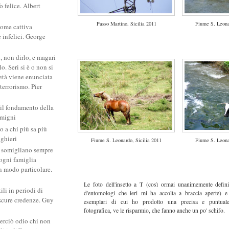
 felice. Albert
Passo Martino, Sicilia 2011
Fiume S. Leona
come cattiva
e infelici. George
, non dirlo, e magari
. Seri si è o non si
ietà viene enunciata
 terrorismo. Pier
 il fondamento della
amigni
po a chi più sa più
ighieri
Fiume S. Leonardo, Sicilia 2011
Fiume S. Leona
si somigliano sempre
: ogni famiglia
un modo particolare.
Le foto dell'insetto a T (così ormai unanimemente defini
ili in periodi di
d'entomologi che ieri mi ha accolta a braccia aperte) e
scure credenze. Guy
esemplari di cui ho prodotto una precisa e puntual
fotografica, ve le risparmio, che fanno anche un po' schifo.
erciò odio chi non