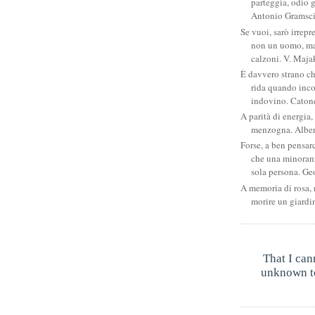
parteggia, odio g
Antonio Gramsc
Se vuoi, sarò irrepr
non un uomo, ma
calzoni. V. Maja
È davvero strano c
rida quando inco
indovino. Catone
A parità di energia, 
menzogna. Albe
Forse, a ben pensar
che una minoran
sola persona. Ge
A memoria di rosa, 
morire un giardi
That I can
unknown to