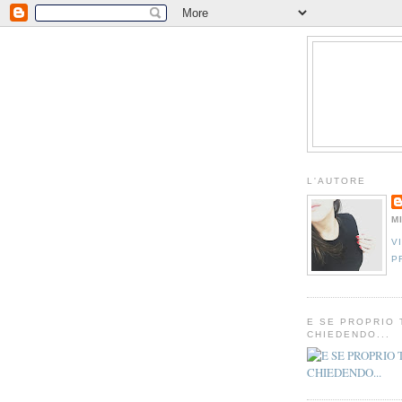
L'AUTORE
M
V
P
E SE PROPRIO 
CHIEDENDO...