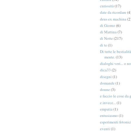
curiosità
(17)
date da ricordare
(4
deus ex machina
(2
di Giorno
(6)
di Mattina
(7)
di Notte
(217)
di te
(1)
Di tutte le bestiali
mente.
(13)
dialoghi veri... o no
dica33
(2)
disegni
(1)
domande
(1)
donne
(3)
e faccio le cose da 
e invece...
(1)
empatia
(1)
entusiasmo
(1)
esperimenti fotonic
eventi
(1)