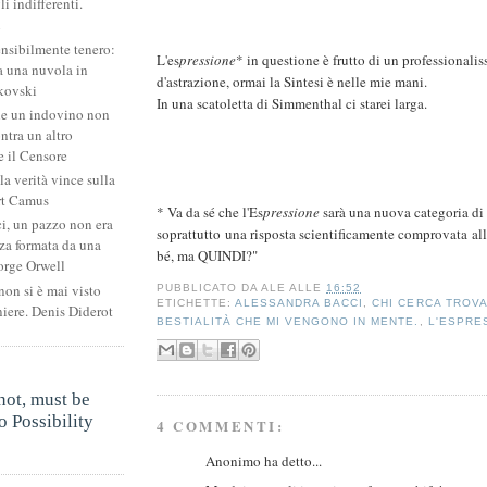
li indifferenti.
i
ensibilmente tenero:
L'es
pressione
* in questione è frutto di un professionali
 una nuvola in
d'astrazione, ormai la Sintesi è nelle mie mani.
kovski
In una scatoletta di Simmenthal ci starei larga.
he un indovino non
ntra un altro
 il Censore
la verità vince sulla
rt Camus
* Va da sé che l'Es
pressione
sarà una nuova categoria di
ci, un pazzo non era
soprattutto una risposta scientificamente comprovata al
za formata da una
bé, ma QUINDI?"
orge Orwell
non si è mai visto
PUBBLICATO DA
ALE
ALLE
16:52
ETICHETTE:
ALESSANDRA BACCI
,
CHI CERCA TROV
niere. Denis Diderot
BESTIALITÀ CHE MI VENGONO IN MENTE.
,
L'ESPRE
.
not, must be
 Possibility
4 COMMENTI:
.
Anonimo ha detto...