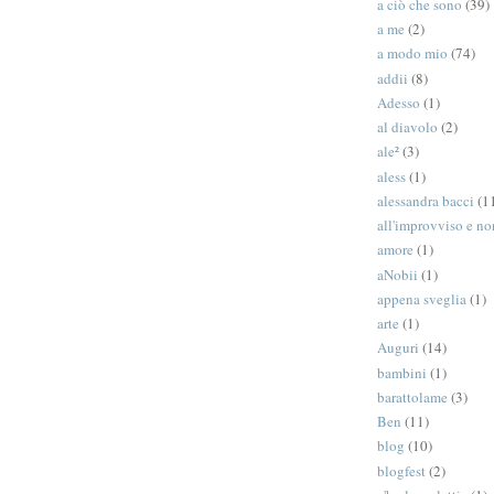
a ciò che sono
(39)
a me
(2)
a modo mio
(74)
addii
(8)
Adesso
(1)
al diavolo
(2)
ale²
(3)
aless
(1)
alessandra bacci
(1
all'improvviso e n
amore
(1)
aNobii
(1)
appena sveglia
(1)
arte
(1)
Auguri
(14)
bambini
(1)
barattolame
(3)
Ben
(11)
blog
(10)
blogfest
(2)