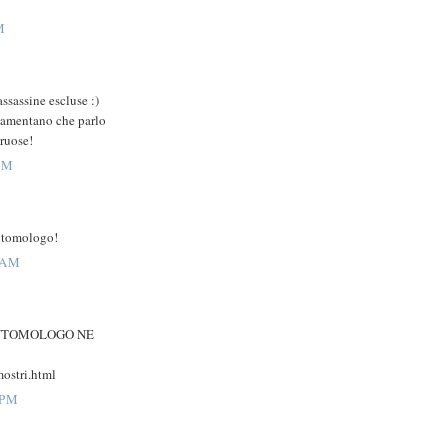
M
assassine escluse :)
i lamentano che parlo
ruose!
PM
entomologo!
 AM
ENTOMOLOGO NE
ostri.html
 PM