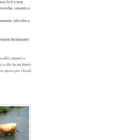
non lo è e non
retoriche, smonto e
amente, talvolta a
otarmi finalmente
avalli) x fiume] +
a} = Ale ha un futuro
e girare per i locali