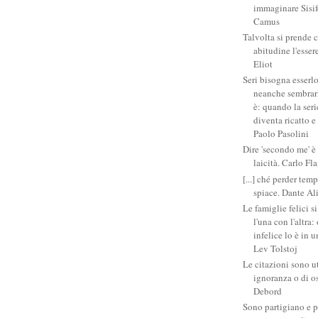
immaginare Sisifo
Camus
Talvolta si prende 
abitudine l'esser
Eliot
Seri bisogna esserlo
neanche sembrarlo
è: quando la ser
diventa ricatto e
Paolo Pasolini
Dire 'secondo me' è
laicità. Carlo Fl
[...] ché perder tem
spiace. Dante Al
Le famiglie felici 
l'una con l'altra
infelice lo è in 
Lev Tolstoj
Le citazioni sono ut
ignoranza o di o
Debord
Sono partigiano e p