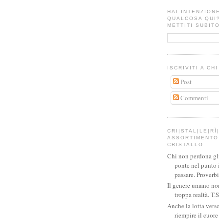
HAI INTENZION
QUALCOSA QUI
METTITI SUBITO
ISCRIVITI A CH
Post
Commenti
CRI|STAL|LE|RÌ|
ASSORTIMENTO 
CRISTALLO
Chi non perdona gli 
ponte nel punto 
passare. Proverb
Il genere umano no
troppa realtà. T.S
Anche la lotta verso
riempire il cuor