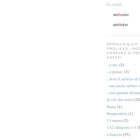
FLICKR
ale
®
color
ale
®
b&w
SPRO|LÒ|QUIO 
PROLISSO, IN
CONFUSO E PR
ENFASI
...e me.
(3)
...e penso.
(3)
...leva il medico di 
...ma anche subito 
...una grande donna
[a ciò che sono]
(24
#amo
(1)
#wepositive
(1)
11 marzo
(2)
132 categorie + 1
(
a braccio
(55)