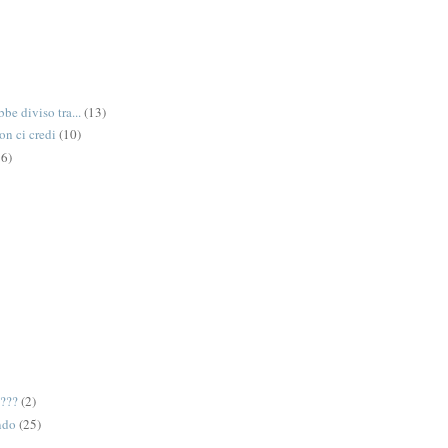
be diviso tra...
(13)
on ci credi
(10)
6)
e???
(2)
ndo
(25)