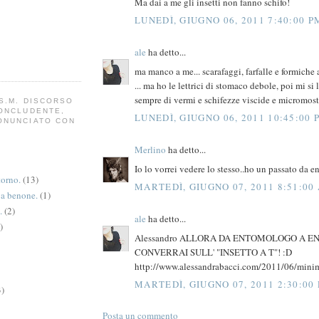
Ma dai a me gli insetti non fanno schifo!
LUNEDÌ, GIUGNO 06, 2011 7:40:00 P
ale
ha detto...
ma manco a me... scarafaggi, farfalle e formiche 
... ma ho le lettrici di stomaco debole, poi mi s
sempre di vermi e schifezze viscide e micromost
S.M. DISCORSO
CONCLUDENTE,
LUNEDÌ, GIUGNO 06, 2011 10:45:00 
ONUNCIATO CON
Merlino
ha detto...
Io lo vorrei vedere lo stesso..ho un passato da 
torno.
(13)
MARTEDÌ, GIUGNO 07, 2011 8:51:00
va benone.
(1)
.
(2)
ale
ha detto...
)
Alessandro ALLORA DA ENTOMOLOGO A 
CONVERRAI SULL' "INSETTO A T"! :D
http://www.alessandrabacci.com/2011/06/minim
MARTEDÌ, GIUGNO 07, 2011 2:30:00
3)
Posta un commento