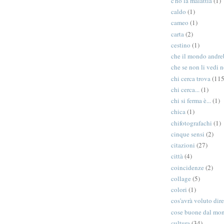
c'ho la malattia
(1)
caldo
(1)
cameo
(1)
carta
(2)
cestino
(1)
che il mondo andreb
che se non li vedi n
chi cerca trova
(115
chi cerca...
(1)
chi si ferma è...
(1)
chica
(1)
chifotografachi
(1)
cinque sensi
(2)
citazioni
(27)
città
(4)
coincidenze
(2)
collage
(5)
colori
(1)
cos'avrà voluto dir
cose buone dal mo
cultura
(34)