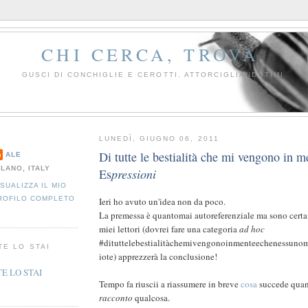
CHI CERCA, TROVA.
GUSCI DI CONCHIGLIE E CEROTTI. ATTORCIGLIANDOTIMI.
LUNEDÌ, GIUGNO 06, 2011
Di tutte le bestialità che mi vengono in m
ALE
ILANO, ITALY
Es
pressioni
ISUALIZZA IL MIO
ROFILO COMPLETO
Ieri ho avuto un'idea non da poco.
La premessa è quantomai autoreferenziale ma sono certa 
miei lettori (dovrei fare una categoria
ad hoc
#dituttelebestialitàchemivengonoinmenteechenessuno
TE LO STAI
iote) apprezzerà la conclusione!
Tempo fa riuscii a riassumere in breve
cosa
succede quan
racconto
qualcosa.