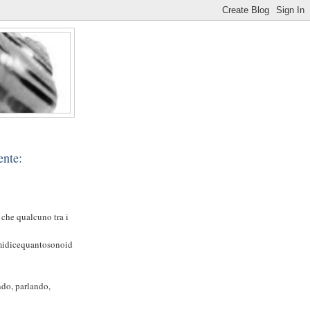
ente:
che qualcuno tra i
midicequantosonoid
do, parlando,