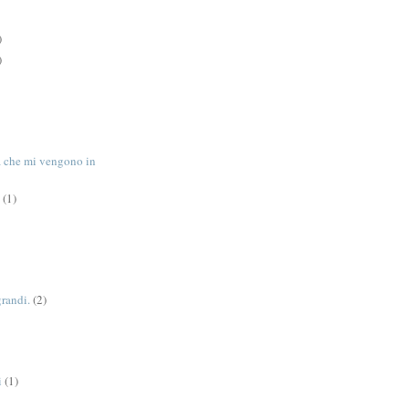
)
)
tà che mi vengono in
(1)
grandi.
(2)
i
(1)