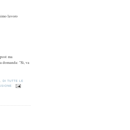
ssimo lavoro
 post ma
la domanda: "Sì, va
A
,
DI TUTTE LE
SSIONE