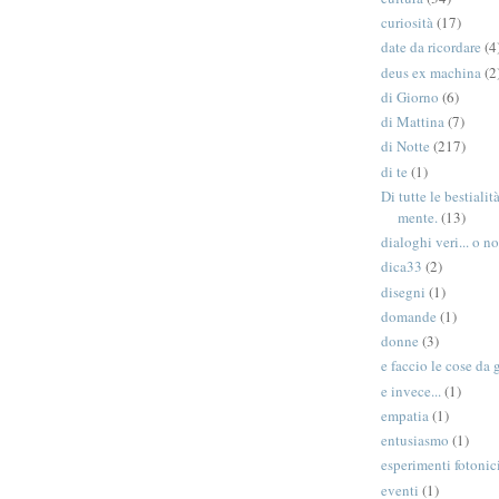
curiosità
(17)
date da ricordare
(4
deus ex machina
(2
di Giorno
(6)
di Mattina
(7)
di Notte
(217)
di te
(1)
Di tutte le bestiali
mente.
(13)
dialoghi veri... o no
dica33
(2)
disegni
(1)
domande
(1)
donne
(3)
e faccio le cose da 
e invece...
(1)
empatia
(1)
entusiasmo
(1)
esperimenti fotonic
eventi
(1)