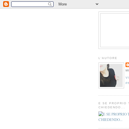
L'AUTORE
M
V
P
E SE PROPRIO 
CHIEDENDO...