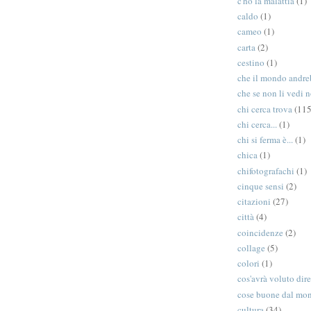
c'ho la malattia
(1)
caldo
(1)
cameo
(1)
carta
(2)
cestino
(1)
che il mondo andreb
che se non li vedi n
chi cerca trova
(115
chi cerca...
(1)
chi si ferma è...
(1)
chica
(1)
chifotografachi
(1)
cinque sensi
(2)
citazioni
(27)
città
(4)
coincidenze
(2)
collage
(5)
colori
(1)
cos'avrà voluto dir
cose buone dal mo
cultura
(34)