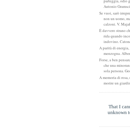
parteggia, odio g
Antonio Gramsc
Se vuoi, sarò irrepr
non un uomo, ma
calzoni. V. Maja
È davvero strano c
rida quando inco
indovino. Catone
A parità di energia, 
menzogna. Albe
Forse, a ben pensar
che una minoran
sola persona. Ge
A memoria di rosa, 
morire un giardi
That I can
unknown to