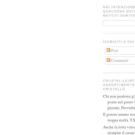
HAI INTENZION
QUALCOSA QUI
METTITI SUBITO
ISCRIVITI A CH
Post
Commenti
CRI|STAL|LE|RÌ|
ASSORTIMENTO 
CRISTALLO
Chi non perdona gli 
ponte nel punto 
passare. Proverb
Il genere umano no
troppa realtà. T.S
Anche la lotta verso
riempire il cuor