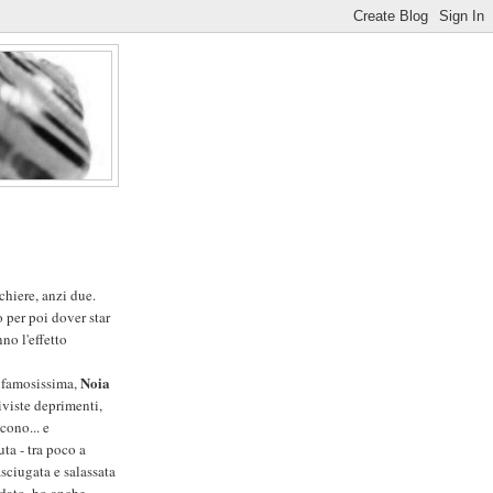
chiere, anzi due.
o per poi dover star
no l'effetto
Noia
, famosissima,
viste deprimenti,
cono... e
ta - tra poco a
asciugata e salassata
 dato, ho anche