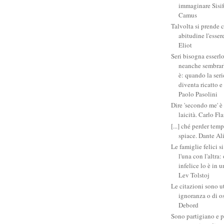
immaginare Sisifo
Camus
Talvolta si prende 
abitudine l'esser
Eliot
Seri bisogna esserlo
neanche sembrarlo
è: quando la ser
diventa ricatto e
Paolo Pasolini
Dire 'secondo me' è
laicità. Carlo Fl
[...] ché perder tem
spiace. Dante Al
Le famiglie felici 
l'una con l'altra
infelice lo è in 
Lev Tolstoj
Le citazioni sono ut
ignoranza o di o
Debord
Sono partigiano e p