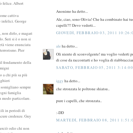
 felice. Albert
Anonimo ha detto...
come cattiva
Ale, ciao, sono Olivia! Che ha combinato hai tu
e infelici. George
capelli?!! Devo vederti...
GIOVEDÌ, FEBBRAIO 03, 2011 10:26
, non dirlo, e magari
. Seri si è o non si
ietà viene enunciata
ale
ha detto...
 terrorismo. Pier
Oli niente di sconvolgente! ma voglio vederti pr
di cose da raccontarti e ho voglia di riabbracciar
 il fondamento della
SABATO, FEBBRAIO 05, 2011 3:14:0
amigni
po a chi più sa più
ighieri
iggy
ha detto...
si somigliano sempre
che stronzata le poltrone shiatsu..
: ogni famiglia
un modo particolare.
pure i capelli, che stronzata..
ili in periodi di
:-DD
scure credenze. Guy
MARTEDÌ, FEBBRAIO 08, 2011 1:51:
erciò odio chi non