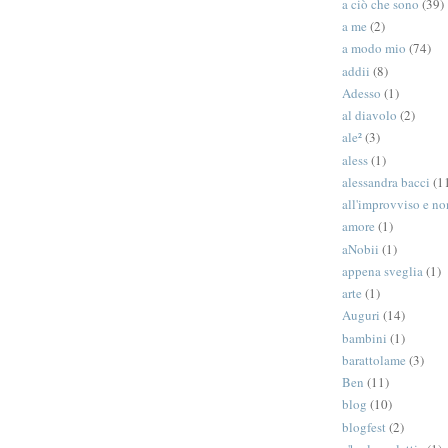
a ciò che sono
(39)
a me
(2)
a modo mio
(74)
addii
(8)
Adesso
(1)
al diavolo
(2)
ale²
(3)
aless
(1)
alessandra bacci
(1
all'improvviso e n
amore
(1)
aNobii
(1)
appena sveglia
(1)
arte
(1)
Auguri
(14)
bambini
(1)
barattolame
(3)
Ben
(11)
blog
(10)
blogfest
(2)