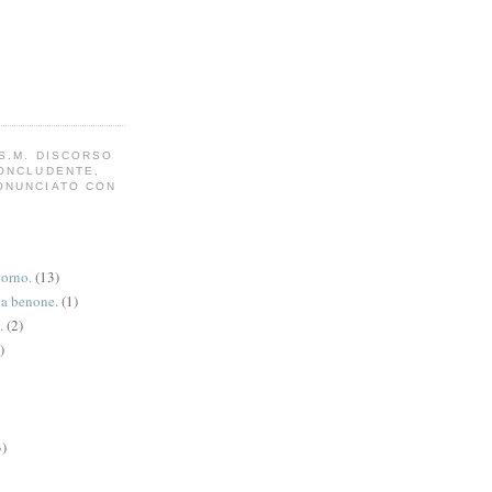
S.M. DISCORSO
CONCLUDENTE,
ONUNCIATO CON
torno.
(13)
va benone.
(1)
.
(2)
)
3)