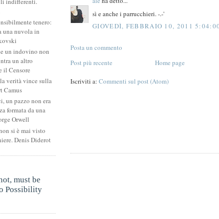
ale
ha detto...
li indifferenti.
i
sì e anche i parrucchieri. -.-'
ensibilmente tenero:
GIOVEDÌ, FEBBRAIO 10, 2011 5:04:0
 una nuvola in
kovski
Posta un commento
he un indovino non
ntra un altro
Post più recente
Home page
 il Censore
la verità vince sulla
Iscriviti a:
Commenti sul post (Atom)
rt Camus
ci, un pazzo non era
za formata da una
orge Orwell
non si è mai visto
niere. Denis Diderot
.
not, must be
 Possibility
.