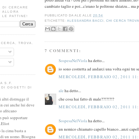
cambiato taglio e poi...c'erano le poltrone shiatzu... ma p
E DI CERCARE
? ALLORA
PUBBLICATO DA
ALE
ALLE
20:54
 LE PATTINE!
ETICHETTE:
ALESSANDRA BACCI
,
CHI CERCA TROV
I CERCA, TROVA.
7 COMMENTI:
SospesaNelViola
ha detto...
io sono costretta ad andarci una volta ogni tre s
MERCOLEDÌ, FEBBRAIO 02, 2011 11:
A S.F.
DI OGGETTI DI
ale
ha detto...
che cosa hai fatto di male??!?!?!?
altri distrugge il
in cui anche lui deve
MERCOLEDÌ, FEBBRAIO 02, 2011 11:
io africano
n può sopportare
SospesaNelViola
ha detto...
.Eliot
un nemico chiamato capello bianco...anzi capell
 la cima basta a
e di un uomo. Bisogna
MERCOLEDÌ, FEBBRAIO 02, 2011 11: