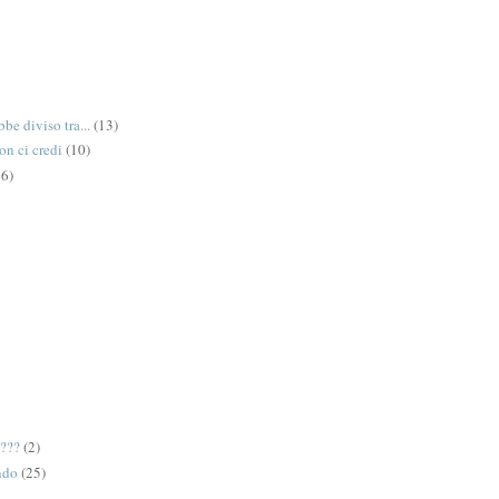
be diviso tra...
(13)
on ci credi
(10)
6)
e???
(2)
ndo
(25)