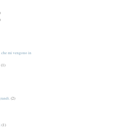
)
)
tà che mi vengono in
(1)
grandi.
(2)
i
(1)