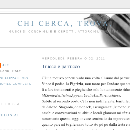
CHI CERCA, TROVA.
GUSCI DI CONCHIGLIE E CEROTTI. ATTORCIGLIANDOTIMI.
MERCOLEDÌ, FEBBRAIO 02, 2011
Trucco e parrucco
ALE
ILANO, ITALY
C'è un motivo per cui vado una volta all'anno dal parruc
ISUALIZZA IL MIO
Pigrizia
Vince il podio, la
, non tanto per l'andare quant
ROFILO COMPLETO
lì a fare trattamenti e pieghe che solo lontanamente ridan
MiSentoBellissimaAppenaUscitaDalParrucchiere
.
Subito al secondo posto c'è la non indifferente, terribile
TE LO STAI
da Salone. Stagnola, domopack, asciugamani, kimono, ri
caschi e conversazioni su abiti e locali glamour mi sfinis
nonostante questo, oggi invece sembra io sia sopravvissu
quanto pare mi toglieranno tutto sto pò pò dalla testa e 
potrò andar via - così per i prossimi sei mesi almeno, ho