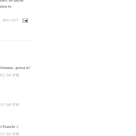
ensa te.
A
,
WAY-OUT
ettimane...pensa te!
02:00 PM
33:00 PM
i bianchi :(
35:00 PM