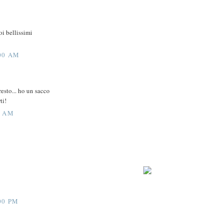
oi bellissimi
:00 AM
esto... ho un sacco
ti!
0 AM
00 PM