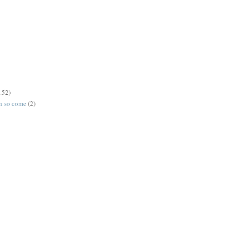
152)
on so come
(2)