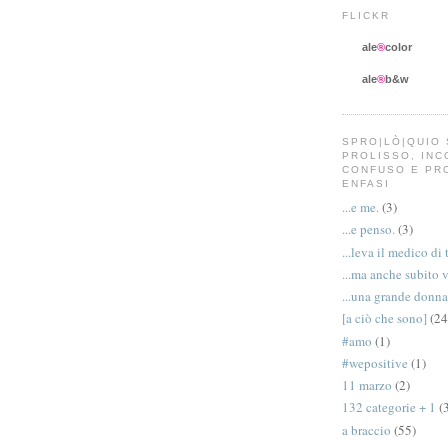
FLICKR
ale
®
color
ale
®
b&w
SPRO|LÒ|QUIO 
PROLISSO, IN
CONFUSO E PR
ENFASI
...e me.
(3)
...e penso.
(3)
...leva il medico di 
...ma anche subito 
...una grande donna
[a ciò che sono]
(24
#amo
(1)
#wepositive
(1)
11 marzo
(2)
132 categorie + 1
(
a braccio
(55)