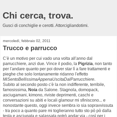
Chi cerca, trova.
Gusci di conchiglie e cerotti. Attorcigliandotimi.
mercoledì, febbraio 02, 2011
Trucco e parrucco
C'è un motivo per cui vado una volta all'anno dal
parrucchiere, anzi due. Vince il podio, la
Pigrizia
, non tanto
per l'andare quanto per poi dover star lì a fare trattamenti e
pieghe che solo lontanamente ridanno l'effetto
MiSentoBellissimaAppenaUscitaDalParrucchiere
.
Subito al secondo posto c'è la non indifferente, terribile,
famosissima,
Noia
da Salone. Stagnola, domopack,
asciugamani, kimono, riviste deprimenti, caschi e
conversazioni su abiti e locali glamour mi sfiniscono... e
nonostante questo, oggi invece sembra io sia sopravvissuta
- tra poco a quanto pare mi toglieranno tutto sto pò pò dalla
testa e asciugata e salassata potrò andar via - così per i