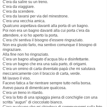
C'era da salire su un treno.
C'era da viaggiare.
C'era da scendere.
C'era da lavarsi per via del minestrone.
C'era una vecchia amica.
Qualcuno aspettava davanti alla porta di un bagno.
Poi non era un bagno davanti alla cui porta c'era da
attendere, e io ho aperto la porta.
C'era chi sentiva il bisogno d'essere ringraziato.
Non era giusto farlo, ma sentivo comunque il bisogno di
ringraziare.
Alla fine non ho ringraziato.
C'era un bagno allagato d'acqua blu e disinfettante.
C'era un bagno che era una sala parto, di origami.
C'era un omino di carta diventato papà che mi salutava
meccanicamente con il braccio di carta, verde.
Mi lavavo il viso.
Facevo fatica a far rientrare sempre tutto nella borsa.
Avevo paura di dimenticare qualcosa.
C'era un treno in ritardo.
C'era la foto di una spiaggia piena di conchiglie con una
scritta "auguri" di cioccolato bianco.
C'era qualcuno che mi chiedeva di commuovermi sulla foto,