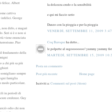
 felice. Albert
la dolcezza credo o la sensibilità
come cattiva
e qui mi faccio serio
e infelici. George
Danzo con la pioggia e per la pioggia
, non dirlo, e magari
VENERDÌ, SETTEMBRE 11, 2009 3:47
. Seri si è o non si
ietà viene enunciata
Coq Baroque
ha detto...
 terrorismo. Pier
le polpette al sugoooooooo! yummy yummy fo
 il fondamento della
MARTEDÌ, SETTEMBRE 15, 2009 10:
amigni
po a chi più sa più
Posta un commento
ighieri
si somigliano sempre
Post più recente
Home page
: ogni famiglia
un modo particolare.
Iscriviti a:
Commenti sul post (Atom)
ili in periodi di
scure credenze. Guy
erciò odio chi non