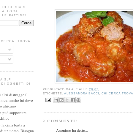
E DI CERCARE
? ALLORA
 LE PATTINE!
I CERCA, TROVA.
A S.F.
DI OGGETTI DI
PUBBLICATO DA
ALE
ALLE
20:03
ETICHETTE:
ALESSANDRA BACCI
,
CHI CERCA TROV
altri distrugge il
in cui anche lui deve
io africano
n può sopportare
.Eliot
2 COMMENTI:
 la cima basta a
Anonimo ha detto...
e di un uomo. Bisogna