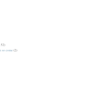
152)
on so come
(2)