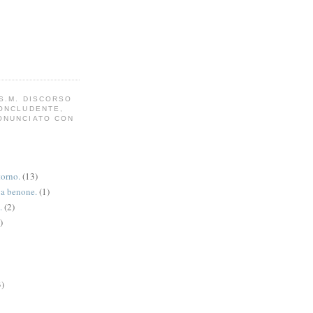
S.M. DISCORSO
CONCLUDENTE,
ONUNCIATO CON
torno.
(13)
va benone.
(1)
.
(2)
)
3)