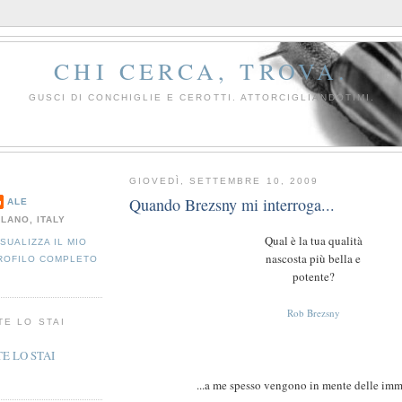
CHI CERCA, TROVA.
GUSCI DI CONCHIGLIE E CEROTTI. ATTORCIGLIANDOTIMI.
GIOVEDÌ, SETTEMBRE 10, 2009
Quando Brezsny mi interroga...
ALE
ILANO, ITALY
Qual è la tua qualità
ISUALIZZA IL MIO
nascosta più bella e
ROFILO COMPLETO
potente?
Rob Brezsny
TE LO STAI
...a me spesso vengono in mente delle imm