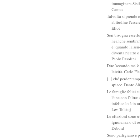
immaginare Sisifo
Camus
Talvolta si prende 
abitudine l'esser
Eliot
Seri bisogna esserlo
neanche sembrarlo
è: quando la ser
diventa ricatto e
Paolo Pasolini
Dire 'secondo me' è
laicità. Carlo Fl
[...] ché perder tem
spiace. Dante Al
Le famiglie felici 
l'una con l'altra
infelice lo è in 
Lev Tolstoj
Le citazioni sono ut
ignoranza o di o
Debord
Sono partigiano e p