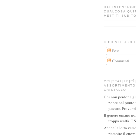
HAI INTENZION
QUALCOSA QUI
METTITI SUBITO
ISCRIVITI A CH
Post
Commenti
CRI|STAL|LE|RÌ|
ASSORTIMENTO 
CRISTALLO
Chi non perdona gli 
ponte nel punto 
passare. Proverb
Il genere umano no
troppa realtà. T.S
Anche la lotta verso
riempire il cuor