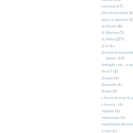
curiosità
(17)
date da ricordare
(4
deus ex machina
(2
di Giorno
(6)
di Mattina
(7)
di Notte
(217)
di te
(1)
Di tutte le bestiali
mente.
(13)
dialoghi veri... o no
dica33
(2)
disegni
(1)
domande
(1)
donne
(3)
e faccio le cose da 
e invece...
(1)
empatia
(1)
entusiasmo
(1)
esperimenti fotonic
eventi
(1)