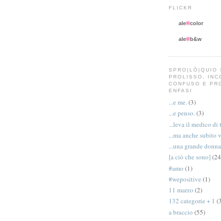
FLICKR
ale
®
color
ale
®
b&w
SPRO|LÒ|QUIO 
PROLISSO, IN
CONFUSO E PR
ENFASI
...e me.
(3)
...e penso.
(3)
...leva il medico di 
...ma anche subito 
...una grande donna
[a ciò che sono]
(24
#amo
(1)
#wepositive
(1)
11 marzo
(2)
132 categorie + 1
(
a braccio
(55)