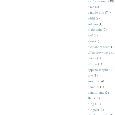
a ciò che sono
(39)
a me
(2)
a modo mio
(74)
addii
(8)
Adesso
(1)
al diavolo
(2)
ale²
(3)
aless
(1)
alessandra bacci
(1
all'improvviso e n
amore
(1)
aNobii
(1)
appena sveglia
(1)
arte
(1)
Auguri
(14)
bambini
(1)
barattolame
(3)
Ben
(11)
blog
(10)
blogfest
(2)