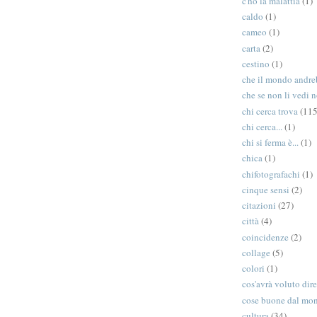
c'ho la malattia
(1)
caldo
(1)
cameo
(1)
carta
(2)
cestino
(1)
che il mondo andreb
che se non li vedi n
chi cerca trova
(115
chi cerca...
(1)
chi si ferma è...
(1)
chica
(1)
chifotografachi
(1)
cinque sensi
(2)
citazioni
(27)
città
(4)
coincidenze
(2)
collage
(5)
colori
(1)
cos'avrà voluto dir
cose buone dal mo
cultura
(34)