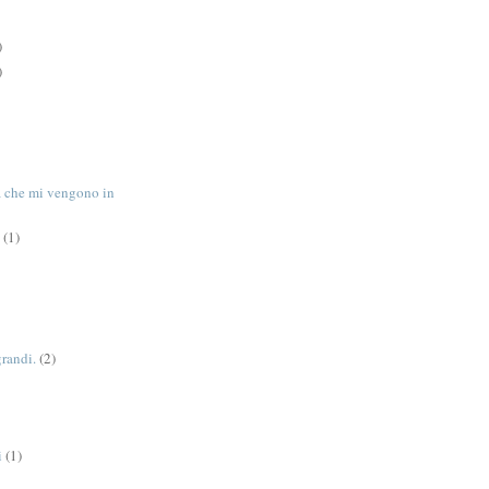
)
)
tà che mi vengono in
(1)
grandi.
(2)
i
(1)