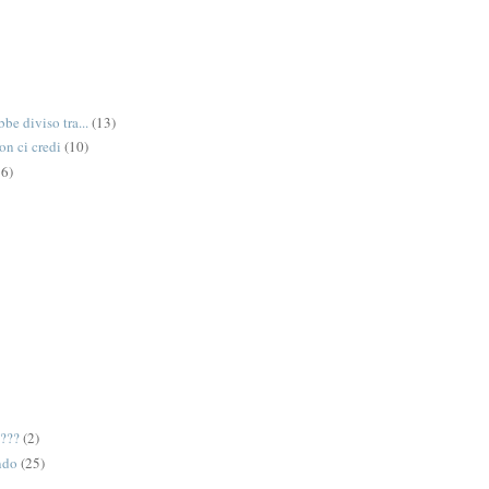
be diviso tra...
(13)
on ci credi
(10)
6)
e???
(2)
ndo
(25)