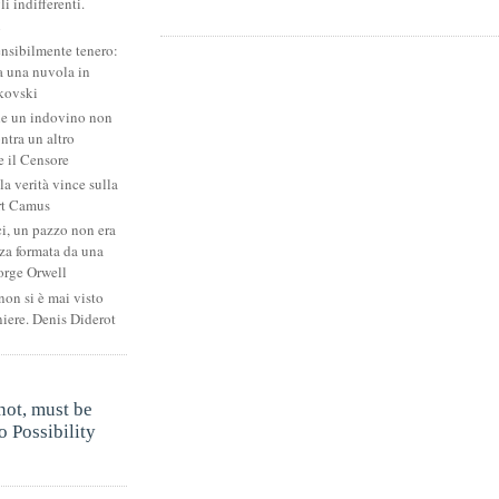
li indifferenti.
i
ensibilmente tenero:
 una nuvola in
kovski
he un indovino non
ntra un altro
 il Censore
la verità vince sulla
rt Camus
ci, un pazzo non era
za formata da una
orge Orwell
non si è mai visto
niere. Denis Diderot
.
not, must be
 Possibility
.