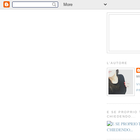
L'AUTORE
M
V
P
E SE PROPRIO 
CHIEDENDO...