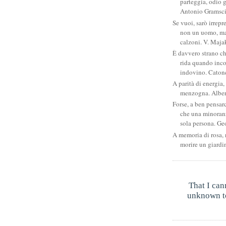
parteggia, odio g
Antonio Gramsc
Se vuoi, sarò irrepr
non un uomo, ma
calzoni. V. Maja
È davvero strano c
rida quando inco
indovino. Catone
A parità di energia, 
menzogna. Albe
Forse, a ben pensar
che una minoran
sola persona. Ge
A memoria di rosa, 
morire un giardi
That I can
unknown to