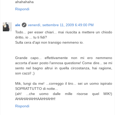
ahahahaha
Rispondi
ale
venerdì, settembre 11, 2009 6:49:00 PM
Todo... per esser chiari... mai riuscita a mettere un chiodo
dritto, io ... tu ti fidi?
Sulla cera d'api non transigo nemmeno io.
Grande capo... effettivamente non mi ero nemmeno
accorta d'aver posto l'annosa questione! Come dire... se mi
sento nel bagno altrui in quella circostanza, hai ragione,
son cazzi! ;)
Mik, lungi da me! ...correggo il tiro... sei un uomo ispirato
SOPRATTUTTO di notte...
(ah! ...che uomo dalle mille risorse quel MIK!)
AHAHAHAHHAAHHAHH!
Rispondi