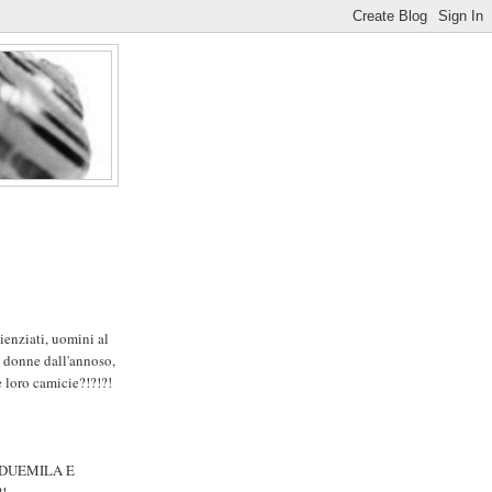
ienziati, uomini al
e donne dall'annoso,
e loro camicie?!?!?!
0, DUEMILA E
?!