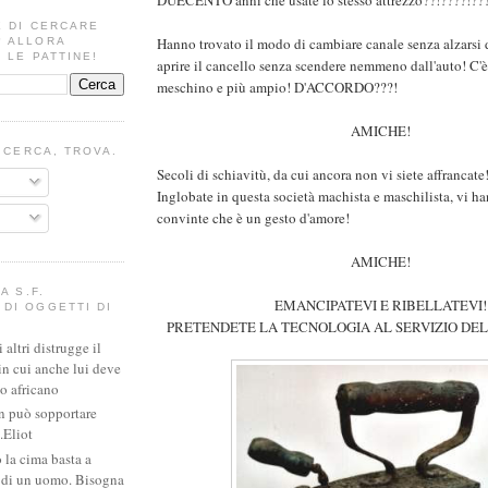
E DI CERCARE
Hanno trovato il modo di cambiare canale senza alzarsi 
? ALLORA
 LE PATTINE!
aprire il cancello senza scendere nemmeno dall'auto! C'
meschino e più ampio! D'ACCORDO???!
AMICHE!
I CERCA, TROVA.
Secoli di schiavitù, da cui ancora non vi siete affrancate
Inglobate in questa società machista e maschilista, vi h
convinte che è un gesto d'amore!
AMICHE!
A S.F.
EMANCIPATEVI E RIBELLATEVI!
DI OGGETTI DI
PRETENDETE LA TECNOLOGIA AL SERVIZIO DE
altri distrugge il
in cui anche lui deve
io africano
n può sopportare
.Eliot
 la cima basta a
e di un uomo. Bisogna