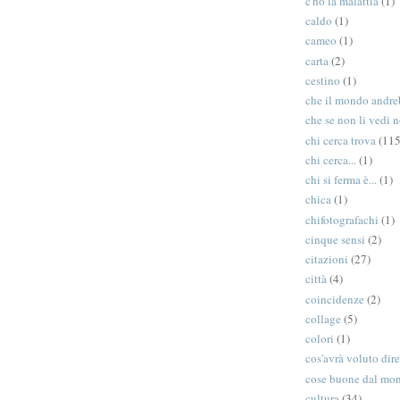
c'ho la malattia
(1)
caldo
(1)
cameo
(1)
carta
(2)
cestino
(1)
che il mondo andreb
che se non li vedi n
chi cerca trova
(115
chi cerca...
(1)
chi si ferma è...
(1)
chica
(1)
chifotografachi
(1)
cinque sensi
(2)
citazioni
(27)
città
(4)
coincidenze
(2)
collage
(5)
colori
(1)
cos'avrà voluto dir
cose buone dal mo
cultura
(34)