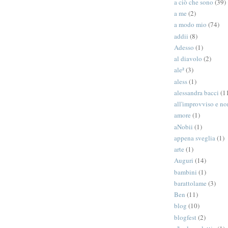
a ciò che sono
(39)
a me
(2)
a modo mio
(74)
addii
(8)
Adesso
(1)
al diavolo
(2)
ale²
(3)
aless
(1)
alessandra bacci
(1
all'improvviso e n
amore
(1)
aNobii
(1)
appena sveglia
(1)
arte
(1)
Auguri
(14)
bambini
(1)
barattolame
(3)
Ben
(11)
blog
(10)
blogfest
(2)