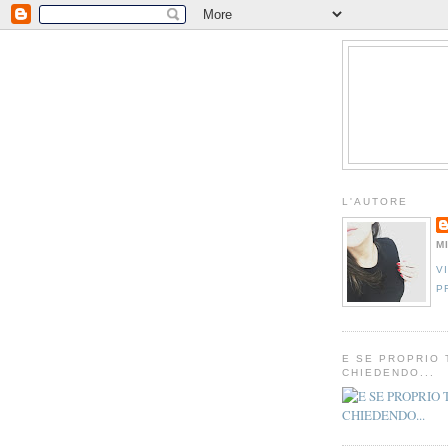
L'AUTORE
M
V
P
E SE PROPRIO 
CHIEDENDO...