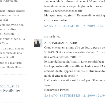
li indifferenti.
...emmmhhhhh....almeno ridammi i 30 euro che 
i
lavanderia vicino casa per togliermeli di mezzo
ensibilmente tenero:
tutti.....ehehehehehehehehe!!!
 una nuvola in
Mai spesi meglio, giuro!! Un mese di lavatrici s
kovski
così...senza sudare!!!
he un indovino non
SABATO, SETTEMBRE 12, 2009 10:4
ntra un altro
 il Censore
ale
ha detto...
la verità vince sulla
AHAHAHAHAHAHAHH!
rt Camus
Giuro che per un attimo c'ho creduto... per un a
ci, un pazzo non era
"C@#%! Stai a vedere che esiste davvero!" ... ma 
za formata da una
una vera, autentica, truffa!!!!!
orge Orwell
Io sono della scuola "sbattili forte, stendili bene"
non si è mai visto
lasci appassire sullo stendibiancheria e metti 3 k
niere. Denis Diderot
ammorbidente, appena li indossi si stirano addoss
mi do il cinque da sola!) ;)
Hai la mia più sentita solidarierà per i 30 euro m
.
storia!
not, must be
Housewife's Power!
 Possibility
.
SABATO, SETTEMBRE 12, 2009 12:39