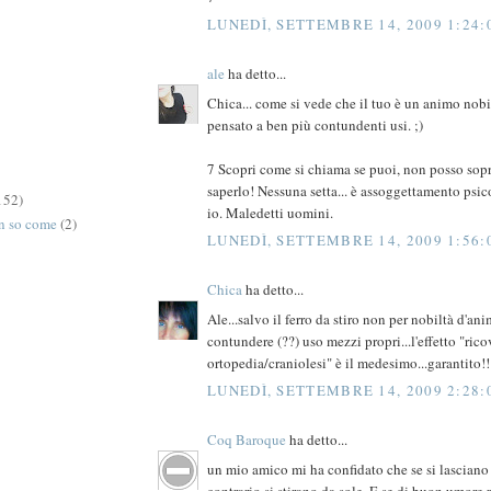
LUNEDÌ, SETTEMBRE 14, 2009 1:24:
ale
ha detto...
Chica... come si vede che il tuo è un animo nobil
pensato a ben più contundenti usi. ;)
7 Scopri come si chiama se puoi, non posso sop
saperlo! Nessuna setta... è assoggettamento psic
152)
io. Maledetti uomini.
on so come
(2)
LUNEDÌ, SETTEMBRE 14, 2009 1:56:
Chica
ha detto...
Ale...salvo il ferro da stiro non per nobiltà d'ani
contundere (??) uso mezzi propri...l'effetto "rico
ortopedia/craniolesi" è il medesimo...garantito!
LUNEDÌ, SETTEMBRE 14, 2009 2:28:
Coq Baroque
ha detto...
un mio amico mi ha confidato che se si lasciano
contrario si stirano da sole. E se di buon umore