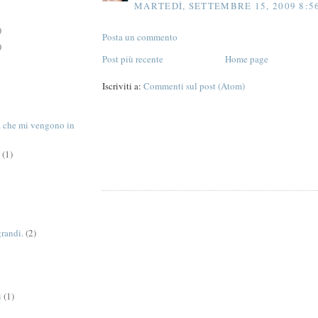
MARTEDÌ, SETTEMBRE 15, 2009 8:5
)
Posta un commento
)
Post più recente
Home page
Iscriviti a:
Commenti sul post (Atom)
tà che mi vengono in
(1)
grandi.
(2)
i
(1)