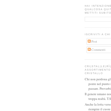
HAI INTENZION
QUALCOSA QUI
METTITI SUBITO
ISCRIVITI A CH
Post
Commenti
CRI|STAL|LE|RÌ|
ASSORTIMENTO 
CRISTALLO
Chi non perdona gli 
ponte nel punto 
passare. Proverb
Il genere umano no
troppa realtà. T.S
Anche la lotta verso
riempire il cuor