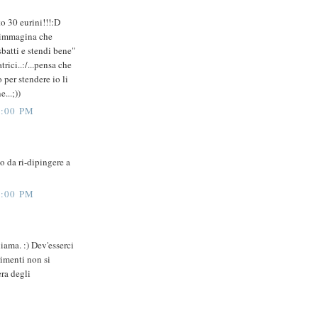
o 30 eurini!!!:D
di immagina che
sbatti e stendi bene"
rici..:/...pensa che
o per stendere io li
...;))
:00 PM
mo da ri-dipingere a
:00 PM
hiama. :) Dev'esserci
rimenti non si
ra degli