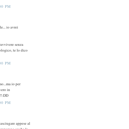
00 PM
e... io avrei
ravvivere senza
ologico, te lo dico
00 PM
mo...ma io per
vero in
!!!:DD
00 PM
 asciugare appese al
 preparano anche la