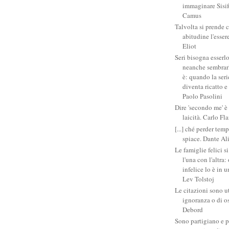
immaginare Sisifo
Camus
Talvolta si prende 
abitudine l'esser
Eliot
Seri bisogna esserlo
neanche sembrarlo
è: quando la ser
diventa ricatto e
Paolo Pasolini
Dire 'secondo me' è
laicità. Carlo Fl
[...] ché perder tem
spiace. Dante Al
Le famiglie felici 
l'una con l'altra
infelice lo è in 
Lev Tolstoj
Le citazioni sono ut
ignoranza o di o
Debord
Sono partigiano e p