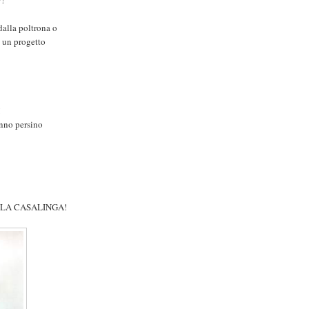
dalla poltrona o
è un progetto
!
anno persino
LLA CASALINGA!