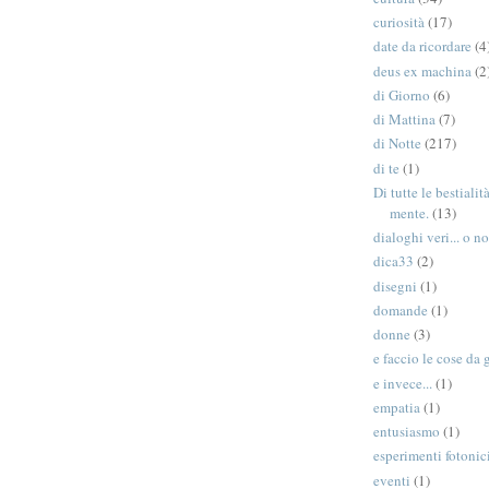
curiosità
(17)
date da ricordare
(4
deus ex machina
(2
di Giorno
(6)
di Mattina
(7)
di Notte
(217)
di te
(1)
Di tutte le bestiali
mente.
(13)
dialoghi veri... o no
dica33
(2)
disegni
(1)
domande
(1)
donne
(3)
e faccio le cose da 
e invece...
(1)
empatia
(1)
entusiasmo
(1)
esperimenti fotonic
eventi
(1)