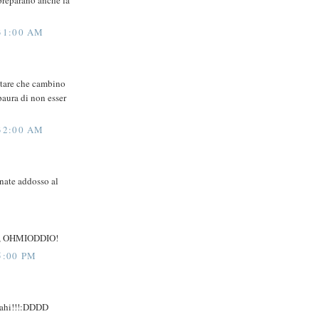
31:00 AM
itare che cambino
paura di non esser
32:00 AM
nate addosso al
, OHMIODDIO!
5:00 PM
i!ahi!!!:DDDD