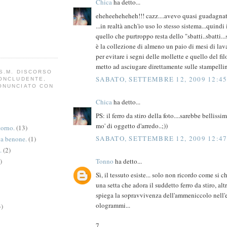
Chica
ha detto...
eheheeheheheh!!! cazz....avevo quasi guadagnat
...in realtà anch'io uso lo stesso sistema...quin
quello che purtroppo resta dello "sbatti..sbatti...
è la collezione di almeno un paio di mesi di lavat
per evitare i segni delle mollette e quello del fil
metto ad asciugare direttamente sulle stampelline
S.M. DISCORSO
SABATO, SETTEMBRE 12, 2009 12:45
CONCLUDENTE,
ONUNCIATO CON
Chica
ha detto...
PS: il ferro da stiro della foto....sarebbe bellissi
mo' di oggetto d'arredo..;))
torno.
(13)
SABATO, SETTEMBRE 12, 2009 12:47
va benone.
(1)
.
(2)
)
Tonno
ha detto...
Sì, il tessuto esiste... solo non ricordo come si c
una setta che adora il suddetto ferro da stiro, alt
spiega la sopravvivenza dell'ammeniccolo nell'e
ologrammi...
3)
7