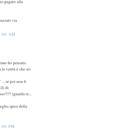
ho pagato alla
pazzati via
1:00 AM
ttimo ho pensato
la verità è che sei
 ... se poi non li
ili di
o!!!!! (guarda te...
eglio spesi della
:00 PM