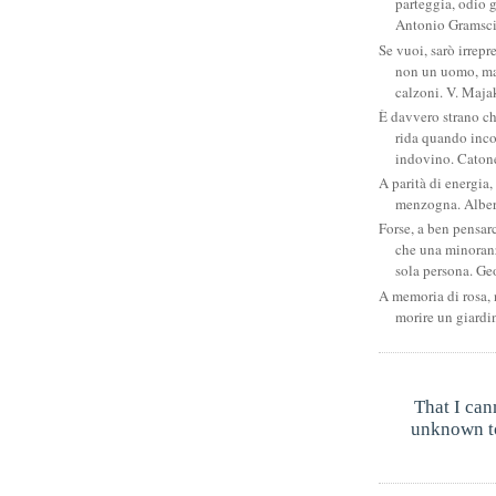
parteggia, odio g
Antonio Gramsc
Se vuoi, sarò irrepr
non un uomo, ma
calzoni. V. Maja
È davvero strano c
rida quando inco
indovino. Catone
A parità di energia, 
menzogna. Albe
Forse, a ben pensar
che una minoran
sola persona. Ge
A memoria di rosa, 
morire un giardi
That I can
unknown to