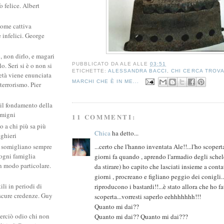
 felice. Albert
come cattiva
e infelici. George
, non dirlo, e magari
PUBBLICATO DA
ALE
ALLE
03:51
. Seri si è o non si
ETICHETTE:
ALESSANDRA BACCI
,
CHI CERCA TROV
ietà viene enunciata
MARCHI CHE È IN ME...
 terrorismo. Pier
 il fondamento della
amigni
11 COMMENTI:
po a chi più sa più
Chica
ha detto...
ighieri
...certo che l'hanno inventata Ale!!...l'ho scoper
si somigliano sempre
: ogni famiglia
giorni fa quando , aprendo l'armadio degli schele
un modo particolare.
da stirare) ho capito che lasciati insieme a cont
giorni , procreano e figliano peggio dei conigli..
ili in periodi di
riproducono i bastardi!!...è stato allora che ho fa
scure credenze. Guy
scoperta...vorresti saperlo eehhhhhhh!!!
Quanto mi dai??
erciò odio chi non
Quanto mi dai?? Quanto mi dai???