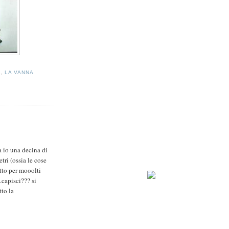
A
,
LA VANNA
ta io una decina di
tri (ossia le cose
atto per mooolti
.capisci??? si
tto la