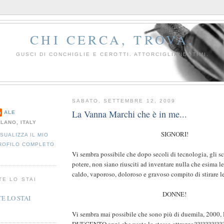
CHI CERCA, TROVA.
GUSCI DI CONCHIGLIE E CEROTTI. ATTORCIGLIANDOTIMI.
SABATO, SETTEMBRE 12, 2009
La Vanna Marchi che è in me...
ALE
ILANO, ITALY
SIGNORI!
ISUALIZZA IL MIO
ROFILO COMPLETO
Vi sembra possibile che dopo secoli di tecnologia, gli sc
potere, non siano riusciti ad inventare nulla che esima l
caldo, vaporoso, doloroso e gravoso compito di stirare l
TE LO STAI
DONNE!
Vi sembra mai possibile che sono più di duemila, 200
DUECENTO anni che usate lo stesso attrezzo??!????!??