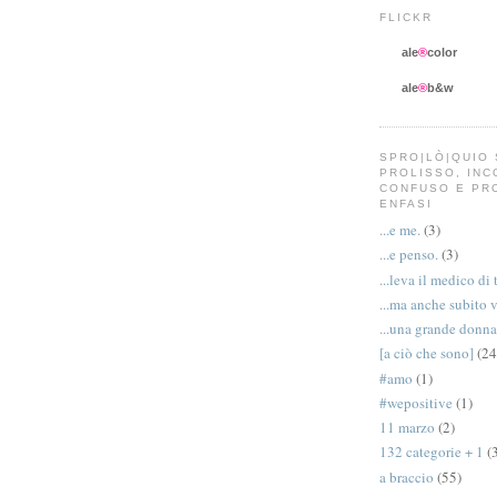
FLICKR
ale
®
color
ale
®
b&w
SPRO|LÒ|QUIO 
PROLISSO, IN
CONFUSO E PR
ENFASI
...e me.
(3)
...e penso.
(3)
...leva il medico di 
...ma anche subito 
...una grande donna
[a ciò che sono]
(24
#amo
(1)
#wepositive
(1)
11 marzo
(2)
132 categorie + 1
(
a braccio
(55)