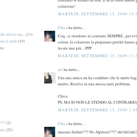
colazione!
MARTEDÌ, SETTEMBRE 15, 2009 10:
Chica
ha detto...
be diviso tra...
(13)
Coq...si stendono al contrario SEMPRE...per ev
on ci credi
(10)
colore, la colazione la preparano perchè hanno 
6)
lavate mai più...:PPP
MARTEDÌ, SETTEMBRE 15, 2009 11:
ale
ha detto...
Una mia amica mi ha confidato che le mette bag
marito. Risolve in una mossa tanti problemi.
Chica
PS. MA IO NON LE STENDO AL CONTRARIO
MARTEDÌ, SETTEMBRE 15, 2009 2:4
e???
(2)
Chica
ha detto...
ndo
(25)
massaia faidate??? No Alpitour???? ahi!ahi!ah