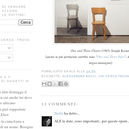
E DI CERCARE
? ALLORA
 LE PATTINE!
I CERCA, TROVA.
One and Three Chairs
(1965) Joseph Kosut
[anche se più pertinente sarebbe stato "
One and Three Pans
", 
degna immagine]
PUBBLICATO DA
ALE
ALLE
14:59
ETICHETTE:
ALESSANDRA BACCI
,
CHI CERCA TROV
A S.F.
DI OGGETTI DI
altri distrugge il
in cui anche lui deve
io africano
12 COMMENTI:
n può sopportare
Stella
ha detto...
.Eliot
ALE le date, sono importanti...per queste opere..
 la cima basta a
e di un uomo. Bisogna