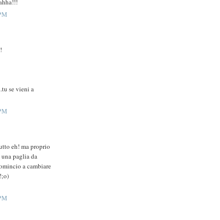
ahha!!!
 PM
!
.tu se vieni a
 PM
 eh! ma proprio
i una paglia da
comincio a cambiare
!;o)
 PM