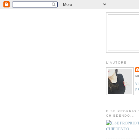
L'AUTORE
M
V
P
E SE PROPRIO 
CHIEDENDO...