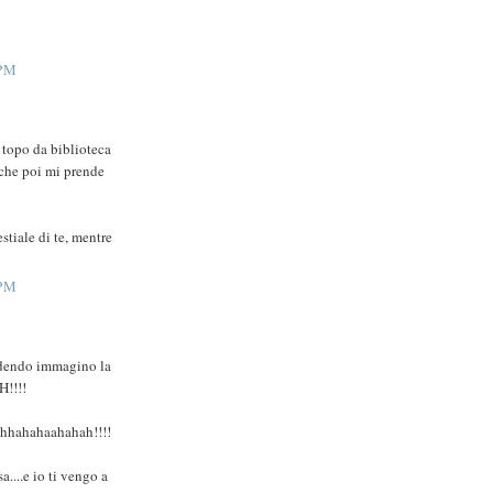
 PM
a topo da biblioteca
..che poi mi prende
stiale di te, mentre
 PM
do immagino la
!!!!
hahhahahaahahah!!!!
a....e io ti vengo a