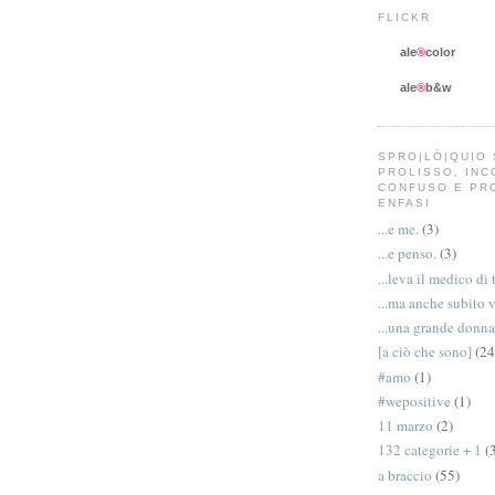
FLICKR
ale
®
color
ale
®
b&w
SPRO|LÒ|QUIO 
PROLISSO, IN
CONFUSO E PR
ENFASI
...e me.
(3)
...e penso.
(3)
...leva il medico di 
...ma anche subito 
...una grande donna
[a ciò che sono]
(24
#amo
(1)
#wepositive
(1)
11 marzo
(2)
132 categorie + 1
(
a braccio
(55)