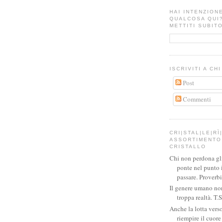
HAI INTENZION
QUALCOSA QUI
METTITI SUBITO
ISCRIVITI A CH
Post
Commenti
CRI|STAL|LE|RÌ|
ASSORTIMENTO 
CRISTALLO
Chi non perdona gli 
ponte nel punto 
passare. Proverb
Il genere umano no
troppa realtà. T.S
Anche la lotta verso
riempire il cuor