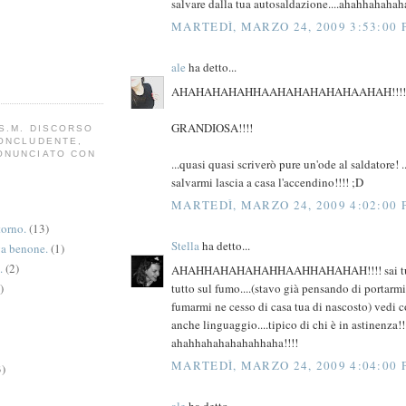
salvare dalla tua autosaldazione....ahahhahahah
MARTEDÌ, MARZO 24, 2009 3:53:00
ale
ha detto...
AHAHAHAHAHHAAHAHAHAHAHAAHAH!!!!
GRANDIOSA!!!!
S.M. DISCORSO
CONCLUDENTE,
ONUNCIATO CON
...quasi quasi scriverò pure un'ode al saldatore! ..
salvarmi lascia a casa l'accendino!!!! ;D
MARTEDÌ, MARZO 24, 2009 4:02:00
torno.
(13)
Stella
ha detto...
va benone.
(1)
.
(2)
AHAHHAHAHAHAHHAAHHAHAHAH!!!! sai tutto
tutto sul fumo....(stavo già pensando di portarm
)
fumarmi ne cesso di casa tua di nascosto) vedi 
anche linguaggio....tipico di chi è in astinenza!!
ahahhahahahahahhaha!!!!
MARTEDÌ, MARZO 24, 2009 4:04:00
3)