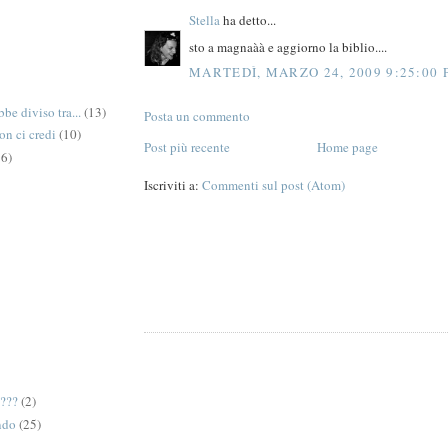
Stella
ha detto...
sto a magnaàà e aggiorno la biblio....
MARTEDÌ, MARZO 24, 2009 9:25:00
be diviso tra...
(13)
Posta un commento
on ci credi
(10)
Post più recente
Home page
6)
Iscriviti a:
Commenti sul post (Atom)
e???
(2)
ndo
(25)