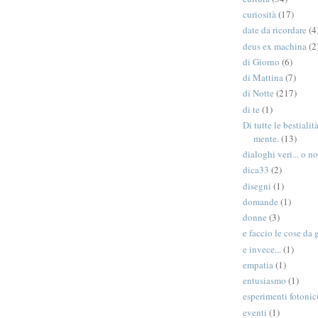
curiosità
(17)
date da ricordare
(4
deus ex machina
(2
di Giorno
(6)
di Mattina
(7)
di Notte
(217)
di te
(1)
Di tutte le bestiali
mente.
(13)
dialoghi veri... o no
dica33
(2)
disegni
(1)
domande
(1)
donne
(3)
e faccio le cose da 
e invece...
(1)
empatia
(1)
entusiasmo
(1)
esperimenti fotonic
eventi
(1)