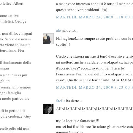
 felice. Albert
a me invece interessa che ti si è rotto il manico d
questi sono i veri problemi!!!;o)
come cattiva
MARTEDÌ, MARZO 24, 2009 3:18:00
e infelici. George
ale
ha detto...
, non dirlo, e magari
Hai ragione!...ho sempre avuto problemi con le d
. Seri si è o non si
subito!!!
ietà viene enunciata
 terrorismo. Pier
Credo che stasera mentre ti terrò d'occhio e terrò
mi metterò anche a saldare lo scolapasta... hai p
 il fondamento della
d'acciaio ikea? ecco... io sono per il riciclo!
amigni
Pensa avere l'animo del defunto scolapasta volan
po a chi più sa più
casa!!! Quello sì che è terrificante! AHAHAHAH
ighieri
si somigliano sempre
MARTEDÌ, MARZO 24, 2009 3:23:00
: ogni famiglia
un modo particolare.
Stella
ha detto...
AHAHAHAHAHAHAHAHAHAHAHAHAHHAHA 
ili in periodi di
scure credenze. Guy
usa la loctite è fantastica!!!
ma sei hai il saldatore (io adoro gli attrezzie eut
erciò odio chi non
genere) è meglio...