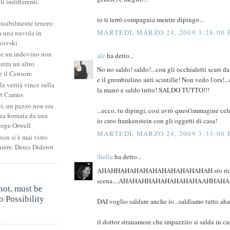
li indifferenti.
i
io ti terrò compagnia mentre dipingo...
ensibilmente tenero:
MARTEDÌ, MARZO 24, 2009 3:28:00
 una nuvola in
kovski
he un indovino non
ale
ha detto...
ntra un altro
No no saldo! saldo!...con gli occhialetti scuri d
 il Censore
e il grembiulino anti scintille! Non vedo l'ora!.
la verità vince sulla
la mano e saldo tutto! SALDO TUTTO!!!
rt Camus
ci, un pazzo non era
...ecco, tu dipingi, così avrò quest'immagine cele
za formata da una
io creo frankenstein con gli oggetti di casa!
orge Orwell
MARTEDÌ, MARZO 24, 2009 3:33:00
non si è mai visto
niere. Denis Diderot
Stella
ha detto...
AHAHHAHAHAHAHAHAHAHAHAHAH sto riden
.
scena....AHAHAHHAHAHAHAHAHAAHHAHAH
not, must be
 Possibility
DAI voglio saldare anche io...saldiamo tutto a
.
il dottor stranamore che impazzito si salda in cas