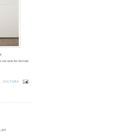
h
di cui non ho trovato
A
,
CULTURA
.;o)