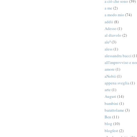
a ciò che sono
(39)
a me
(2)
a modo mio
(74)
addii
(8)
Adesso
(1)
al diavolo
(2)
ale²
(3)
aless
(1)
alessandra bacci
(1
all'improvviso e n
amore
(1)
aNobii
(1)
appena sveglia
(1)
arte
(1)
Auguri
(14)
bambini
(1)
barattolame
(3)
Ben
(11)
blog
(10)
blogfest
(2)