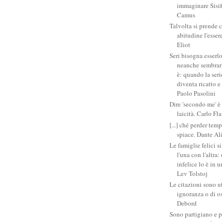
immaginare Sisifo
Camus
Talvolta si prende 
abitudine l'esser
Eliot
Seri bisogna esserlo
neanche sembrarlo
è: quando la ser
diventa ricatto e
Paolo Pasolini
Dire 'secondo me' è
laicità. Carlo Fl
[...] ché perder tem
spiace. Dante Al
Le famiglie felici 
l'una con l'altra
infelice lo è in 
Lev Tolstoj
Le citazioni sono ut
ignoranza o di o
Debord
Sono partigiano e p