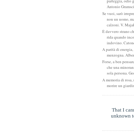
parteggia, odio g
Antonio Gramsc
Se vuoi, sarò irrepr
non un uomo, ma
calzoni. V. Maja
È davvero strano c
rida quando inco
indovino. Catone
A parità di energia, 
menzogna. Albe
Forse, a ben pensar
che una minoran
sola persona. Ge
A memoria di rosa, 
morire un giardi
That I can
unknown to