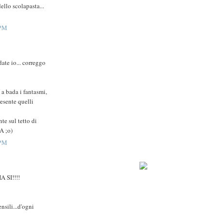
ello scolapasta...
 PM
ate io... correggo
 a bada i fantasmi,
resente quelli
te sul tetto di
A ;o)
 PM
SI!!!!
ensili...d'ogni