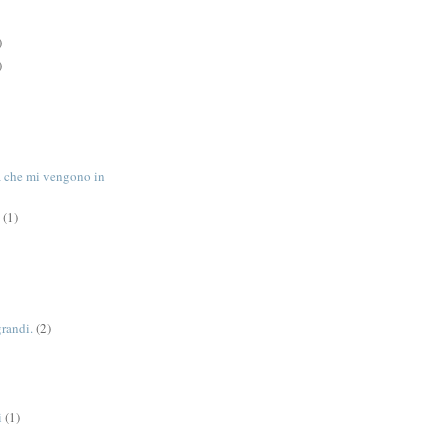
)
)
tà che mi vengono in
(1)
grandi.
(2)
i
(1)