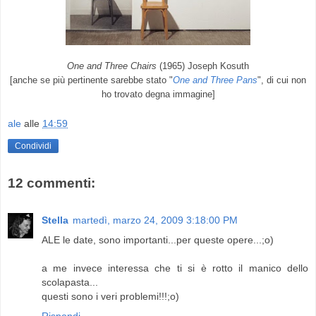
One and Three Chairs
(1965) Joseph Kosuth
[anche se più pertinente sarebbe stato "
One and Three Pans
", di cui non
ho trovato degna immagine]
ale
alle
14:59
Condividi
12 commenti:
Stella
martedì, marzo 24, 2009 3:18:00 PM
ALE le date, sono importanti...per queste opere...;o)
a me invece interessa che ti si è rotto il manico dello
scolapasta...
questi sono i veri problemi!!!;o)
Rispondi