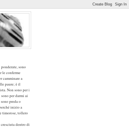
e ponderate, sono
er le conferme
per camminare a
lle paure; è il
sta. Non sono per i
n sono per darmi ai
o sono preda o
perché inizio a
e timorose, tollero
 cresciuta dentro di