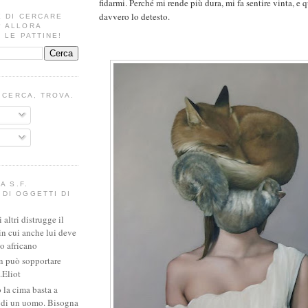
fidarmi. Perché mi rende più dura, mi fa sentire vinta, e 
davvero lo detesto.
E DI CERCARE
? ALLORA
 LE PATTINE!
I CERCA, TROVA.
A S.F.
DI OGGETTI DI
altri distrugge il
in cui anche lui deve
io africano
n può sopportare
.Eliot
 la cima basta a
e di un uomo. Bisogna