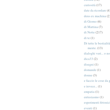
curiosità
(17)
date da ricordare
(4
deus ex machina
(2
di Giorno
(6)
di Mattina
(7)
di Notte
(217)
di te
(1)
Di tutte le bestiali
mente.
(13)
dialoghi veri... o no
dica33
(2)
disegni
(1)
domande
(1)
donne
(3)
e faccio le cose da 
e invece...
(1)
empatia
(1)
entusiasmo
(1)
esperimenti fotonic
eventi
(1)