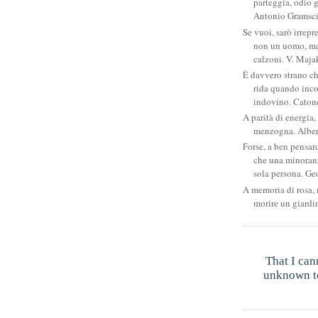
parteggia, odio g
Antonio Gramsc
Se vuoi, sarò irrepr
non un uomo, ma
calzoni. V. Maja
È davvero strano c
rida quando inco
indovino. Catone
A parità di energia, 
menzogna. Albe
Forse, a ben pensar
che una minoran
sola persona. Ge
A memoria di rosa, 
morire un giardi
That I can
unknown to