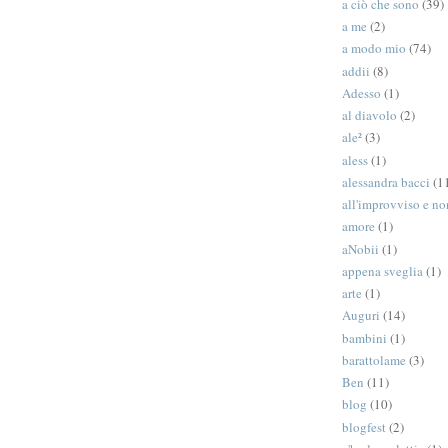
a ciò che sono
(39)
a me
(2)
a modo mio
(74)
addii
(8)
Adesso
(1)
al diavolo
(2)
ale²
(3)
aless
(1)
alessandra bacci
(1
all'improvviso e n
amore
(1)
aNobii
(1)
appena sveglia
(1)
arte
(1)
Auguri
(14)
bambini
(1)
barattolame
(3)
Ben
(11)
blog
(10)
blogfest
(2)