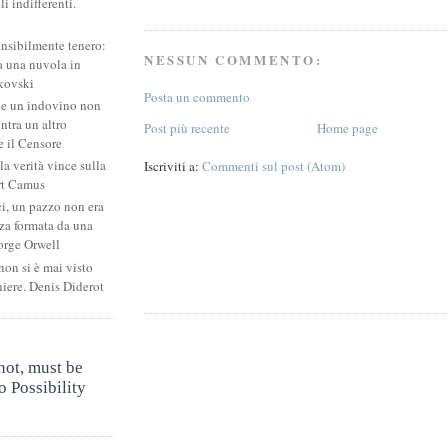
li indifferenti.
i
ensibilmente tenero:
NESSUN COMMENTO:
 una nuvola in
kovski
Posta un commento
he un indovino non
ntra un altro
Post più recente
Home page
 il Censore
la verità vince sulla
Iscriviti a:
Commenti sul post (Atom)
rt Camus
ci, un pazzo non era
za formata da una
orge Orwell
non si è mai visto
niere. Denis Diderot
.
not, must be
 Possibility
.