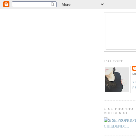
L'AUTORE
M
V
P
E SE PROPRIO 
CHIEDENDO...