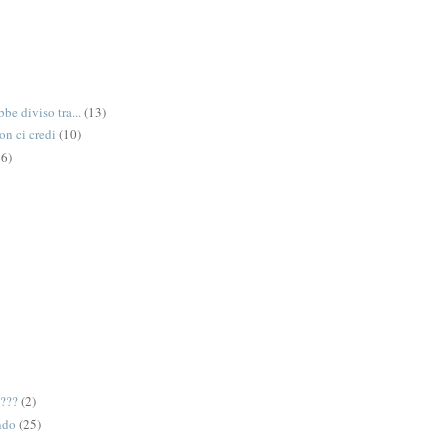
be diviso tra...
(13)
on ci credi
(10)
6)
e???
(2)
ndo
(25)