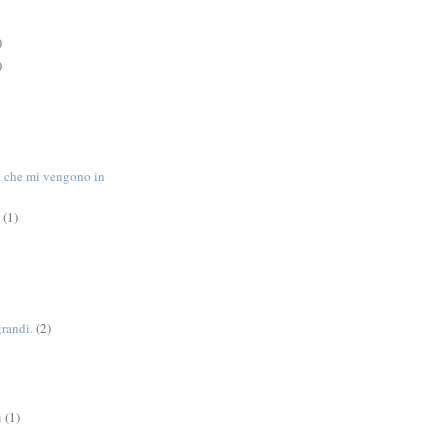
)
)
tà che mi vengono in
(1)
grandi.
(2)
i
(1)