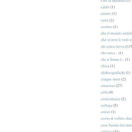
c'ho la malattia
(1)
caldo
(1)
cameo
(1)
carta
(2)
cestino
(1)
che il mondo andreb
che se non li vedi n
chi cerca trova
(115
chi cerca...
(1)
chi si ferma è...
(1)
chica
(1)
chifotografachi
(1)
cinque sensi
(2)
citazioni
(27)
città
(4)
coincidenze
(2)
collage
(5)
colori
(1)
cos'avrà voluto dir
cose buone dal mo
cultura
(34)