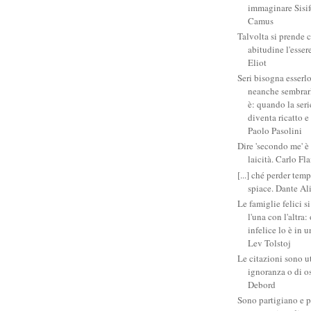
immaginare Sisifo
Camus
Talvolta si prende 
abitudine l'esser
Eliot
Seri bisogna esserlo
neanche sembrarlo
è: quando la ser
diventa ricatto e
Paolo Pasolini
Dire 'secondo me' è
laicità. Carlo Fl
[...] ché perder tem
spiace. Dante Al
Le famiglie felici 
l'una con l'altra
infelice lo è in 
Lev Tolstoj
Le citazioni sono ut
ignoranza o di o
Debord
Sono partigiano e p