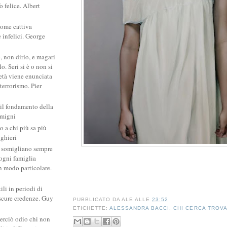
 felice. Albert
come cattiva
e infelici. George
, non dirlo, e magari
. Seri si è o non si
ietà viene enunciata
 terrorismo. Pier
 il fondamento della
amigni
po a chi più sa più
ighieri
si somigliano sempre
: ogni famiglia
un modo particolare.
ili in periodi di
scure credenze. Guy
PUBBLICATO DA
ALE
ALLE
23:52
ETICHETTE:
ALESSANDRA BACCI
,
CHI CERCA TROV
erciò odio chi non