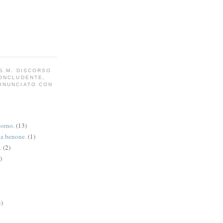
S.M. DISCORSO
CONCLUDENTE,
ONUNCIATO CON
torno.
(13)
va benone.
(1)
.
(2)
)
3)