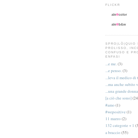
FLICKR
ale
®
color
ale
®
b&w
SPRO|LÒ|QUIO 
PROLISSO, IN
CONFUSO E PR
ENFASI
...e me.
(3)
...e penso.
(3)
...leva il medico di 
...ma anche subito 
...una grande donna
[a ciò che sono]
(24
#amo
(1)
#wepositive
(1)
11 marzo
(2)
132 categorie + 1
(
a braccio
(55)