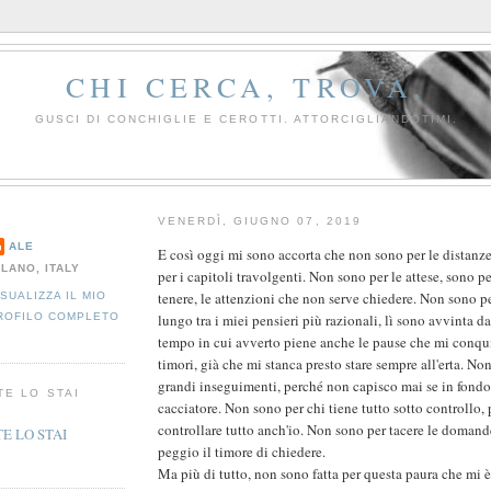
CHI CERCA, TROVA.
GUSCI DI CONCHIGLIE E CEROTTI. ATTORCIGLIANDOTIMI.
VENERDÌ, GIUGNO 07, 2019
ALE
E così oggi mi sono accorta che non sono per le distanz
ILANO, ITALY
per i capitoli travolgenti. Non sono per le attese, sono p
tenere, le attenzioni che non serve chiedere. Non sono 
ISUALIZZA IL MIO
lungo tra i miei pensieri più razionali, lì sono avvinta da
ROFILO COMPLETO
tempo in cui avverto piene anche le pause che mi conqui
timori, già che mi stanca presto stare sempre all'erta. No
grandi inseguimenti, perché non capisco mai se in fond
TE LO STAI
cacciatore. Non sono per chi tiene tutto sotto controllo, 
controllare tutto anch'io. Non sono per tacere le domand
peggio il timore di chiedere.
Ma più di tutto, non sono fatta per questa paura che mi è