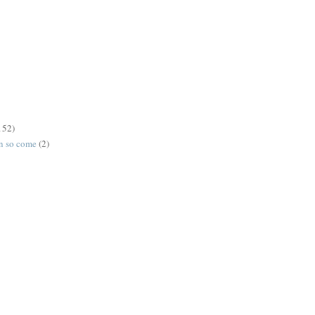
152)
on so come
(2)