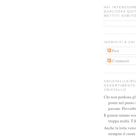
HAI INTENZION
QUALCOSA QUI
METTITI SUBITO
ISCRIVITI A CH
Post
Commenti
CRI|STAL|LE|RÌ|
ASSORTIMENTO 
CRISTALLO
Chi non perdona gli 
ponte nel punto 
passare. Proverb
Il genere umano no
troppa realtà. T.S
Anche la lotta verso
riempire il cuor