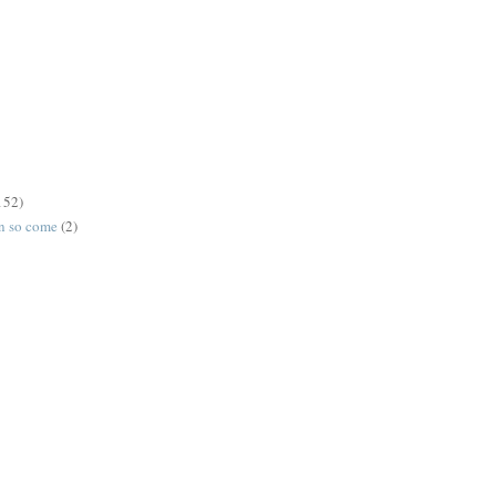
152)
on so come
(2)