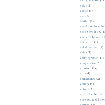
c'ho la malattia
(1)
caldo
(1)
cameo
(1)
carta
(2)
cestino
(1)
che il mondo andreb
che se non li vedi n
chi cerca trova
(115
chi cerca...
(1)
chi si ferma è...
(1)
chica
(1)
chifotografachi
(1)
cinque sensi
(2)
citazioni
(27)
città
(4)
coincidenze
(2)
collage
(5)
colori
(1)
cos'avrà voluto dir
cose buone dal mo
cultura
(34)