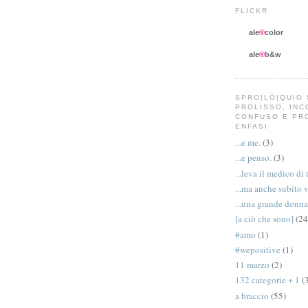
FLICKR
ale
®
color
ale
®
b&w
SPRO|LÒ|QUIO 
PROLISSO, IN
CONFUSO E PR
ENFASI
...e me.
(3)
...e penso.
(3)
...leva il medico di 
...ma anche subito 
...una grande donna
[a ciò che sono]
(24
#amo
(1)
#wepositive
(1)
11 marzo
(2)
132 categorie + 1
(
a braccio
(55)