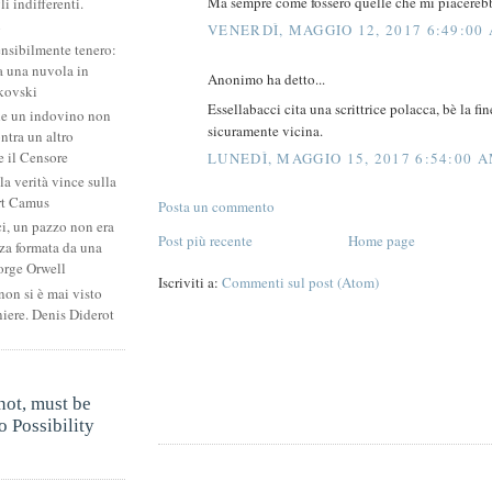
Ma sempre come fossero quelle che mi piacerebb
li indifferenti.
i
VENERDÌ, MAGGIO 12, 2017 6:49:00
ensibilmente tenero:
 una nuvola in
Anonimo ha detto...
kovski
Essellabacci cita una scrittrice polacca, bè la f
he un indovino non
sicuramente vicina.
ntra un altro
 il Censore
LUNEDÌ, MAGGIO 15, 2017 6:54:00 
la verità vince sulla
rt Camus
Posta un commento
ci, un pazzo non era
Post più recente
Home page
za formata da una
orge Orwell
Iscriviti a:
Commenti sul post (Atom)
non si è mai visto
niere. Denis Diderot
.
not, must be
 Possibility
.