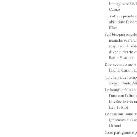
immaginare Sisifo
Camus
Talvolta si prende 
abitudine l'esser
Eliot
Seri bisogna esserlo
neanche sembrarlo
è: quando la ser
diventa ricatto e
Paolo Pasolini
Dire 'secondo me' è
laicità. Carlo Fl
[...] ché perder tem
spiace. Dante Al
Le famiglie felici 
l'una con l'altra
infelice lo è in 
Lev Tolstoj
Le citazioni sono ut
ignoranza o di o
Debord
Sono partigiano e p