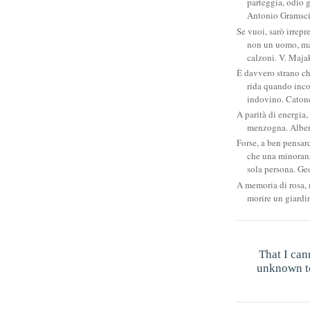
parteggia, odio g
Antonio Gramsc
Se vuoi, sarò irrepr
non un uomo, ma
calzoni. V. Maja
È davvero strano c
rida quando inco
indovino. Catone
A parità di energia, 
menzogna. Albe
Forse, a ben pensar
che una minoran
sola persona. Ge
A memoria di rosa, 
morire un giardi
That I can
unknown to