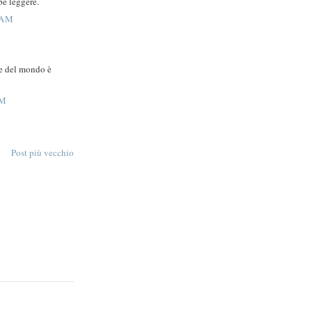
e leggere.
 AM
ine del mondo è
AM
Post più vecchio