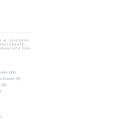
S.M. DISCORSO
CONCLUDENTE,
ONUNCIATO CON
torno.
(13)
va benone.
(1)
.
(2)
)
3)