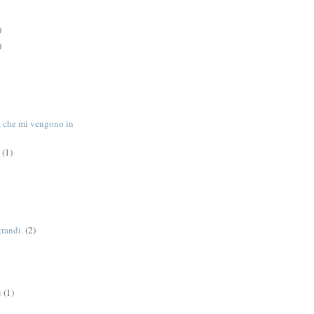
)
)
tà che mi vengono in
(1)
grandi.
(2)
i
(1)