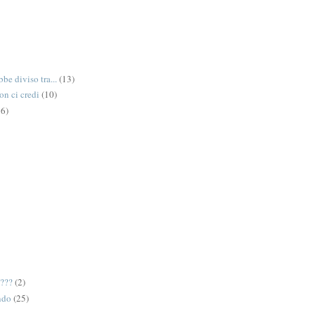
be diviso tra...
(13)
on ci credi
(10)
6)
e???
(2)
ndo
(25)