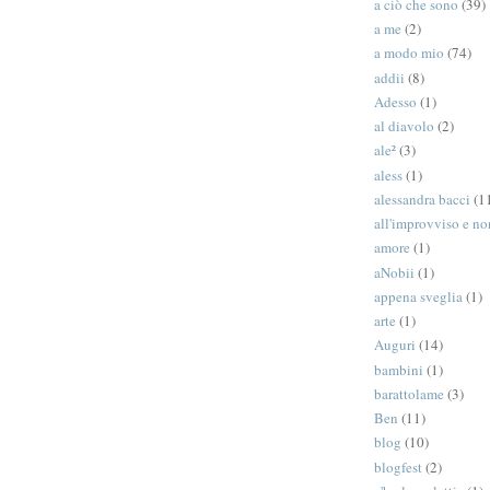
a ciò che sono
(39)
a me
(2)
a modo mio
(74)
addii
(8)
Adesso
(1)
al diavolo
(2)
ale²
(3)
aless
(1)
alessandra bacci
(1
all'improvviso e n
amore
(1)
aNobii
(1)
appena sveglia
(1)
arte
(1)
Auguri
(14)
bambini
(1)
barattolame
(3)
Ben
(11)
blog
(10)
blogfest
(2)