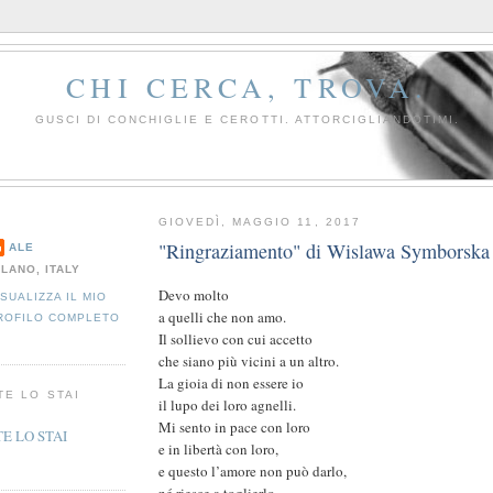
CHI CERCA, TROVA.
GUSCI DI CONCHIGLIE E CEROTTI. ATTORCIGLIANDOTIMI.
GIOVEDÌ, MAGGIO 11, 2017
"Ringraziamento" di Wislawa Symborska
ALE
ILANO, ITALY
Devo molto
ISUALIZZA IL MIO
a quelli che non amo.
ROFILO COMPLETO
Il sollievo con cui accetto
che siano più vicini a un altro.
La gioia di non essere io
TE LO STAI
il lupo dei loro agnelli.
Mi sento in pace con loro
e in libertà con loro,
e questo l’amore non può darlo,
né riesce a toglierlo.