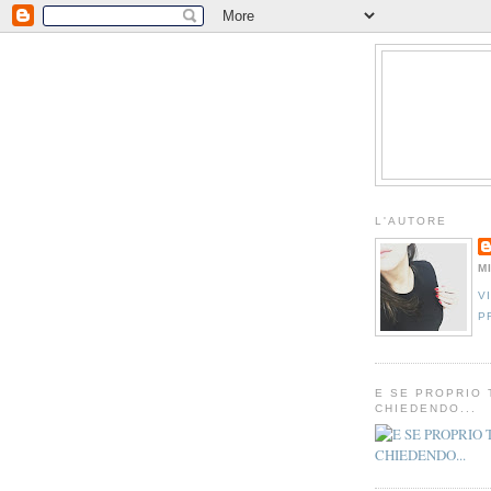
L'AUTORE
M
V
P
E SE PROPRIO 
CHIEDENDO...