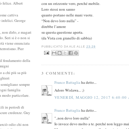
 felice. Albert
con un orizzonte vero, perché mobile.
Loro stessi non sanno
quanto portano nelle mani vuote.
come cattiva
e infelici. George
“Non devo loro nulla” -
direbbe l’amore
su questa questione aperta.
, non dirlo, e magari
. Seri si è o non si
(da Vista con granello di sabbia)
ietà viene enunciata
PUBBLICATO DA
ALE
ALLE
23:29
 terrorismo. Pier
 il fondamento della
amigni
po a chi più sa più
3 COMMENTI:
ighieri
Franco Battaglia
ha detto...
si somigliano sempre
: ogni famiglia
Adoro Wislawa... ;)
un modo particolare.
VENERDÌ, MAGGIO 12, 2017 6:40:00
ili in periodi di
Franco Battaglia
ha detto...
scure credenze. Guy
"..non devo loro nulla"
Io invece devo molto a te. perché non leggo mai 
erciò odio chi non