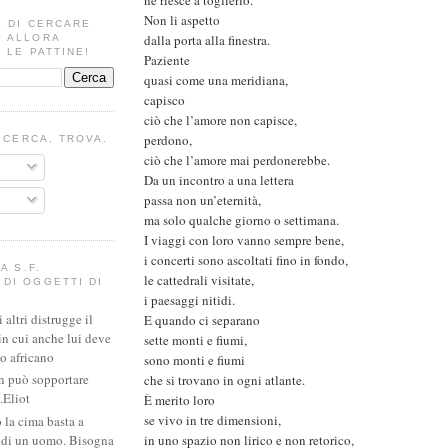
Non li aspetto
E DI CERCARE
dalla porta alla finestra.
? ALLORA
 LE PATTINE!
Paziente
quasi come una meridiana,
capisco
ciò che l’amore non capisce,
perdono,
I CERCA, TROVA.
ciò che l’amore mai perdonerebbe.
Da un incontro a una lettera
passa non un’eternità,
ma solo qualche giorno o settimana.
I viaggi con loro vanno sempre bene,
i concerti sono ascoltati fino in fondo,
A S.F.
le cattedrali visitate,
DI OGGETTI DI
i paesaggi nitidi.
altri distrugge il
E quando ci separano
in cui anche lui deve
sette monti e fiumi,
io africano
sono monti e fiumi
n può sopportare
che si trovano in ogni atlante.
.Eliot
È merito loro
se vivo in tre dimensioni,
 la cima basta a
e di un uomo. Bisogna
in uno spazio non lirico e non retorico,