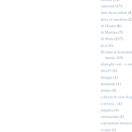
curiosità
(17)
date da ricordare
(4
deus ex machina
(2
di Giorno
(6)
di Mattina
(7)
di Notte
(217)
di te
(1)
Di tutte le bestiali
mente.
(13)
dialoghi veri... o no
dica33
(2)
disegni
(1)
domande
(1)
donne
(3)
e faccio le cose da 
e invece...
(1)
empatia
(1)
entusiasmo
(1)
esperimenti fotonic
eventi
(1)