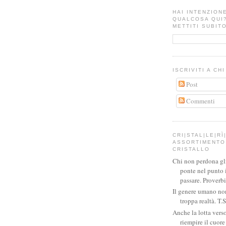
HAI INTENZION
QUALCOSA QUI
METTITI SUBITO
ISCRIVITI A CH
Post
Commenti
CRI|STAL|LE|RÌ|
ASSORTIMENTO 
CRISTALLO
Chi non perdona gli 
ponte nel punto 
passare. Proverb
Il genere umano no
troppa realtà. T.S
Anche la lotta verso
riempire il cuor