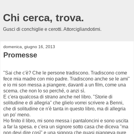
Chi cerca, trova.
Gusci di conchiglie e cerotti. Attorcigliandotimi.
domenica, giugno 16, 2013
Promesse
"Sai che c'è? Che le persone tradiscono. Tradiscono come
fece mia madre con mio padre. Tradiscono anche se le ami"
e io mi son messa a piangere, davanti a un film, come una
scema. che non lo so perché, o anzi sì.
E c'era qualcosa di strano anche nel libro. "Storie di
solitudine e di allegria" che glielo vorrei scrivere a Benni,
che di solitudine ce n'è tanta in questo libro, ma di allegria
un po' meno.
Ho finito il libro, mi sono messa i pantaloncini e sono uscita
a far la spesa. e c'era un signore sotto casa che diceva "ma
non devi dire così" e una signora che quasi piangeva pure