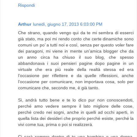
Rispondi
Arthur
lunedì, giugno 17, 2013 6:03:00 PM
Che strano, quando vengo qui da te mi sembra di esserci
già stato, ma poi mi rendo conto che certe dinamiche sono
comuni un po’ a tutti noi e così, senza per questo voler fare
dei paragoni, mi viene in mente un’amica blogger che da
un anno circa ha chiuso il suo blog, che spesso
abbandonava i suoi pensieri pagine dopo pagine in un
virtuale che era più reale della realtà stessa ed era
l’occasione per riflettere e da quelle riflessioni, anche
l’occasione per comunicare, non importava cosa, solo per
comunicare che, secondo me, è già tanto.
Sì, andrà tutto bene e te lo dico pur non conoscendoti,
perché amo vedere sempre il lato migliore delle cose,
perché credo nei sogni, anche in quelli ad occhi aperti, in
quella lista dei desideri che proprio perché esiste, perché la
vivi come tua, prima o poi si realizzerà.
Ci sarà sempre dentro di te una bambina e una donna,