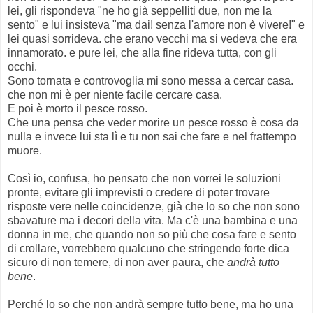
lei, gli rispondeva "ne ho già seppelliti due, non me la
sento" e lui insisteva "ma dai! senza l'amore non è vivere!" e
lei quasi sorrideva. che erano vecchi ma si vedeva che era
innamorato. e pure lei, che alla fine rideva tutta, con gli
occhi.
Sono tornata e controvoglia mi sono messa a cercar casa.
che non mi è per niente facile cercare casa.
E poi è morto il pesce rosso.
Che una pensa che veder morire un pesce rosso è cosa da
nulla e invece lui sta lì e tu non sai che fare e nel frattempo
muore.
Così io, confusa, ho pensato che non vorrei le soluzioni
pronte, evitare gli imprevisti o credere di poter trovare
risposte vere nelle coincidenze, già che lo so che non sono
sbavature ma i decori della vita. Ma c'è una bambina e una
donna in me, che quando non so più che cosa fare e sento
di crollare, vorrebbero qualcuno che stringendo forte dica
sicuro di non temere, di non aver paura, che
andrà tutto
bene
.
Perché lo so che non andrà sempre tutto bene, ma ho una