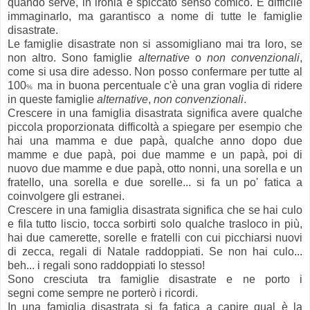
quando serve, in ironia e spiccato senso comico. È difficile
immaginarlo, ma garantisco a nome di tutte le famiglie
disastrate.
Le famiglie disastrate non si assomigliano mai tra loro, se
non altro. Sono famiglie
alternative
o
non convenzionali
,
come si usa dire adesso. Non posso confermare per tutte al
100
ma in buona percentuale c'è una gran voglia di ridere
%
in queste famiglie
alternative
,
non convenzionali
.
Crescere in una famiglia disastrata significa avere qualche
piccola proporzionata difficoltà a spiegare per esempio che
hai una mamma e due papà, qualche anno dopo due
mamme e due papà, poi due mamme e un papà, poi di
nuovo due mamme e due papà, otto nonni, una sorella e un
fratello, una sorella e due sorelle... si fa un po' fatica a
coinvolgere gli estranei.
Crescere in una famiglia disastrata significa che se hai culo
e fila tutto liscio, tocca sorbirti solo qualche trasloco in più,
hai due camerette, sorelle e fratelli con cui picchiarsi nuovi
di zecca, regali di Natale raddoppiati. Se non hai culo...
beh... i regali sono raddoppiati lo stesso!
Sono cresciuta tra famiglie disastrate e ne porto i
segni come sempre ne porterò i ricordi.
In una famiglia disastrata si fa fatica a capire qual è la