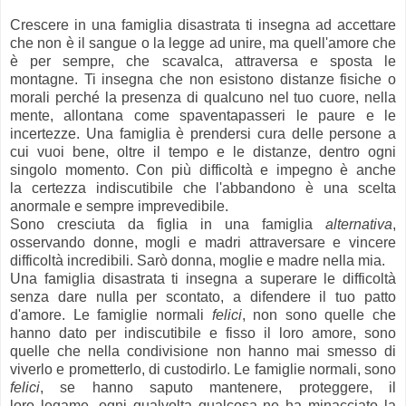
Crescere in una famiglia disastrata ti insegna ad accettare
che non è il sangue o la legge ad unire, ma quell'amore che
è per sempre, che scavalca, attraversa e sposta le
montagne. Ti insegna che non esistono distanze fisiche o
morali perché la presenza di qualcuno nel tuo cuore, nella
mente, allontana come spaventapasseri le paure e le
incertezze. Una famiglia è prendersi cura delle persone a
cui vuoi bene, oltre il tempo e le distanze, dentro ogni
singolo momento. Con più difficoltà e impegno è anche
la certezza indiscutibile che l'abbandono è una scelta
anormale e sempre imprevedibile.
Sono cresciuta da figlia in una famiglia
alternativa
,
osservando donne, mogli e madri attraversare e vincere
difficoltà incredibili. Sarò donna, moglie e madre nella mia.
Una famiglia disastrata ti insegna a superare le difficoltà
senza dare nulla per scontato, a difendere il tuo patto
d'amore. Le famiglie
normali
felici
, non sono quelle che
hanno dato per indiscutibile e fisso il loro amore, sono
quelle che nella condivisione non hanno mai smesso di
viverlo e prometterlo, di custodirlo. Le famiglie normali, sono
felici
, se hanno saputo mantenere, proteggere, il
loro legame, ogni qualvolta qualcosa ne ha minacciato la