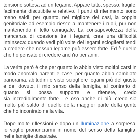
tensione sottesa ad un legame. Appare tutto, spesso, fragile,
facilmente discutibile e relativo. I punti di riferimento sono
meno saldi, per quanto, nel migliore dei casi, la coppia
genitoriale ad esempio riesce a mantenere i ruoli, pur non
mantenendo il tetto coniugale. La consapevolezza della
mancanza di coesione tra i legami, crea una difficoltà
intrinseca: quando vedi più volte dei legami sciogliersi tendi
a credere che nessun legame può essere forte. Ed è quello
che ho pensato di credere anch'io per anni.
La verità però è che per quanto io abbia visto moltiplicarsi in
modo anomalo parenti e case, per quanto abbia cambiato
panorama, abitudini e visto sciogliere legami più del giusto
e del dovuto, il mio senso della famiglia, al contrario di
quanto si possa supporre e ritenere, credo
sia incredibilmente forte - e oso anche di più, credo sia
molto più saldo di quello della maggior parte della gente
che ho incontrato nella vita.
Dopo molte riflessioni e dopo un'
illuminazione
a sorpresa,
io voglio pronunciarmi in nome del senso della famiglia,
nelle famiglie disastrate.