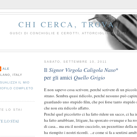
CHI CERCA, TROVA.
GUSCI DI CONCHIGLIE E CEROTTI. ATTORCIGLIANDOTIMI.
SABATO, SETTEMBRE 10, 2011
Il
Signor Virgola Caligola Naso
*
ALE
ILANO, ITALY
per gli amici
Quello Grigio
ISUALIZZA IL MIO
ROFILO COMPLETO
E non sapevo cosa scrivere, perché scrivere di un picco
strano. Sembra quasi ridicolo, perché nessuno può capire
guardando uno stupido film, che poi forse tanto stupido 
che non era ridicolo affatto.
TE LO STAI
Perché quel piccoletto ci ha fatto ridere un sacco, ci ha in
ha fatto arrabbiare, litigare, ha sporcato ovunque e ha rosi
di casa... ma era il nostro cucciolo, un pezzettino della n
ha riempito i nostri ricordi. ...e come si fa a sentirsi arrab