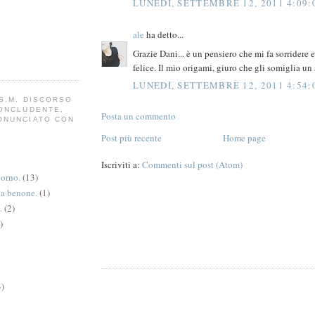
LUNEDÌ, SETTEMBRE 12, 2011 4:09:
ale
ha detto...
Grazie Dani... è un pensiero che mi fa sorridere 
felice. Il mio origami, giuro che gli somiglia un
LUNEDÌ, SETTEMBRE 12, 2011 4:54:
S.M. DISCORSO
CONCLUDENTE,
Posta un commento
ONUNCIATO CON
Post più recente
Home page
Iscriviti a:
Commenti sul post (Atom)
torno.
(13)
va benone.
(1)
.
(2)
)
3)