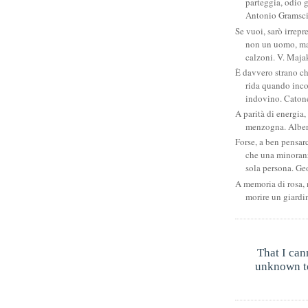
parteggia, odio g
Antonio Gramsc
Se vuoi, sarò irrepr
non un uomo, ma
calzoni. V. Maja
È davvero strano c
rida quando inco
indovino. Catone
A parità di energia, 
menzogna. Albe
Forse, a ben pensar
che una minoran
sola persona. Ge
A memoria di rosa, 
morire un giardi
That I can
unknown to