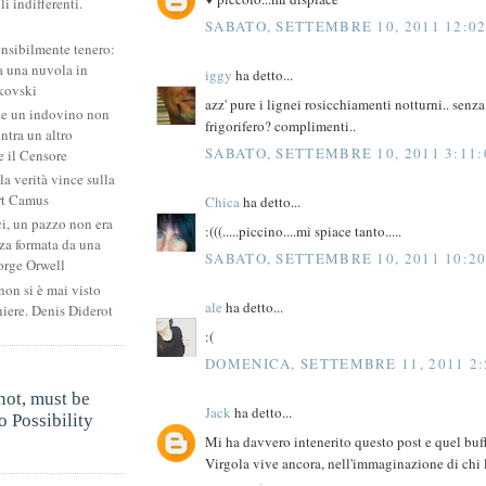
li indifferenti.
i
SABATO, SETTEMBRE 10, 2011 12:02
ensibilmente tenero:
 una nuvola in
iggy
ha detto...
kovski
azz' pure i lignei rosicchiamenti notturni.. senza
he un indovino non
frigorifero? complimenti..
ntra un altro
SABATO, SETTEMBRE 10, 2011 3:11:
 il Censore
la verità vince sulla
rt Camus
Chica
ha detto...
ci, un pazzo non era
:(((.....piccino....mi spiace tanto.....
za formata da una
SABATO, SETTEMBRE 10, 2011 10:20
orge Orwell
non si è mai visto
ale
ha detto...
niere. Denis Diderot
:(
DOMENICA, SETTEMBRE 11, 2011 2:
.
not, must be
Jack
ha detto...
 Possibility
Mi ha davvero intenerito questo post e quel buf
.
Virgola vive ancora, nell'immaginazione di chi