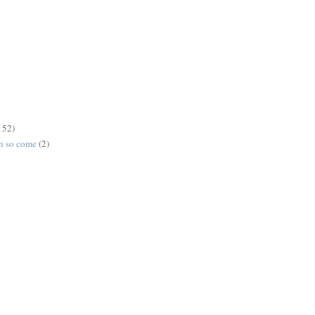
152)
on so come
(2)