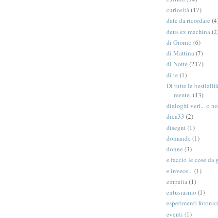
curiosità
(17)
date da ricordare
(4
deus ex machina
(2
di Giorno
(6)
di Mattina
(7)
di Notte
(217)
di te
(1)
Di tutte le bestiali
mente.
(13)
dialoghi veri... o no
dica33
(2)
disegni
(1)
domande
(1)
donne
(3)
e faccio le cose da 
e invece...
(1)
empatia
(1)
entusiasmo
(1)
esperimenti fotonic
eventi
(1)