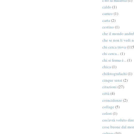
c'ho la malattia
(1)
caldo
(1)
cameo
(1)
carta
(2)
cestino
(1)
che il mondo andreb
che se non li vedi n
chi cerca trova
(115
chi cerca...
(1)
chi si ferma è...
(1)
chica
(1)
chifotografachi
(1)
cinque sensi
(2)
citazioni
(27)
città
(4)
coincidenze
(2)
collage
(5)
colori
(1)
cos'avrà voluto dir
cose buone dal mo
cultura
(34)