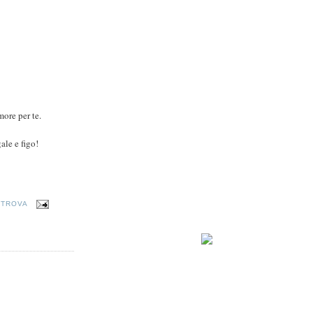
more per te.
le e figo!
 TROVA