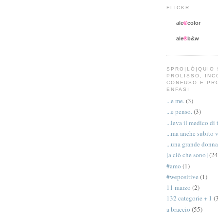
FLICKR
ale
®
color
ale
®
b&w
SPRO|LÒ|QUIO 
PROLISSO, IN
CONFUSO E PR
ENFASI
...e me.
(3)
...e penso.
(3)
...leva il medico di 
...ma anche subito 
...una grande donna
[a ciò che sono]
(24
#amo
(1)
#wepositive
(1)
11 marzo
(2)
132 categorie + 1
(
a braccio
(55)