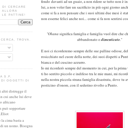
fondo davanti ad un guaio, a non ridere se tutto non è in
lui, a non voler fare un sacrificio in più ogni giorno anch
E DI CERCARE
? ALLORA
come si fa a non pensare che i suoi ultimi due mesi è stat
 LE PATTINE!
non esserne felici anche noi... come si fa non sentirsi così 
"Ohana
significa famiglia e famiglia vuol dire che 
abbandonato o
dimenticato
."
I CERCA, TROVA.
E noi ci ricorderemo sempre delle sue palline odiose, de
rosicchiato nel cuore della notte, dei suoi dispetti a Pun
bianca e del cuscino azzurro.
Io mi ricorderò sempre del momento in cui, per la prima v
ti ho sentito piccolo e indifeso tra le mie mani, mi ricor
A S.F.
nella nostra piccola strana famiglia disastrata, dove tu 
DI OGGETTI DI
posticino d'onore, con il sederino rivolto a Punto.
altri distrugge il
in cui anche lui deve
io africano
n può sopportare
.Eliot
 la cima basta a
e di un uomo. Bisogna