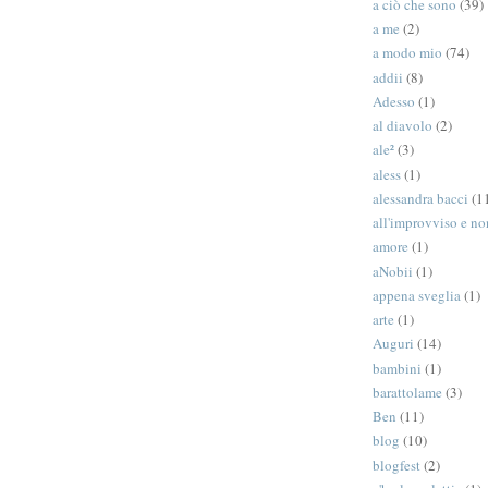
a ciò che sono
(39)
a me
(2)
a modo mio
(74)
addii
(8)
Adesso
(1)
al diavolo
(2)
ale²
(3)
aless
(1)
alessandra bacci
(1
all'improvviso e n
amore
(1)
aNobii
(1)
appena sveglia
(1)
arte
(1)
Auguri
(14)
bambini
(1)
barattolame
(3)
Ben
(11)
blog
(10)
blogfest
(2)