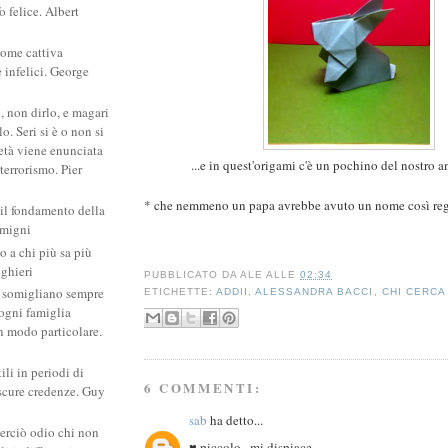
 felice. Albert
come cattiva
e infelici. George
, non dirlo, e magari
. Seri si è o non si
ietà viene enunciata
...e in quest'origami c'è un pochino del nostro a
 terrorismo. Pier
* che nemmeno un papa avrebbe avuto un nome così rega
 il fondamento della
amigni
po a chi più sa più
ighieri
PUBBLICATO DA
ALE
ALLE
02:34
si somigliano sempre
ETICHETTE:
ADDII
,
ALESSANDRA BACCI
,
CHI CERCA
: ogni famiglia
un modo particolare.
ili in periodi di
6 COMMENTI:
scure credenze. Guy
sab
ha detto...
erciò odio chi non
♥ piccolo...mi dispiace