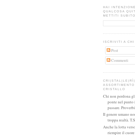
HAI INTENZION
QUALCOSA QUI
METTITI SUBITO
ISCRIVITI A CH
Post
Commenti
CRI|STAL|LE|RÌ|
ASSORTIMENTO 
CRISTALLO
Chi non perdona gli 
ponte nel punto 
passare. Proverb
Il genere umano no
troppa realtà. T.S
Anche la lotta verso
riempire il cuor