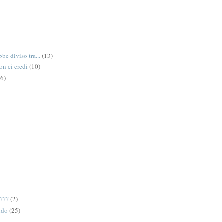
be diviso tra...
(13)
on ci credi
(10)
6)
e???
(2)
ndo
(25)