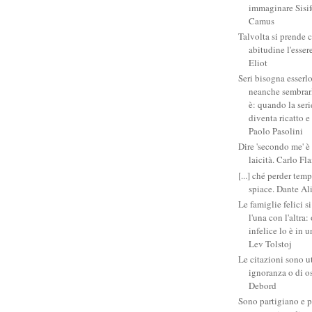
immaginare Sisifo
Camus
Talvolta si prende 
abitudine l'esser
Eliot
Seri bisogna esserlo
neanche sembrarlo
è: quando la ser
diventa ricatto e
Paolo Pasolini
Dire 'secondo me' è
laicità. Carlo Fl
[...] ché perder tem
spiace. Dante Al
Le famiglie felici 
l'una con l'altra
infelice lo è in 
Lev Tolstoj
Le citazioni sono ut
ignoranza o di o
Debord
Sono partigiano e p