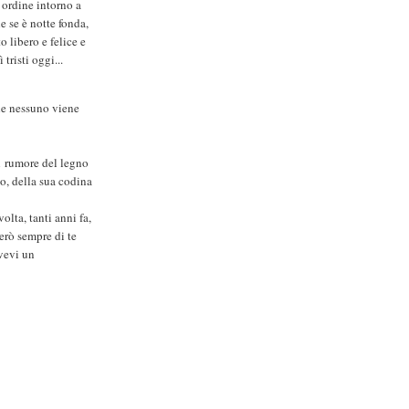
 ordine intorno a
e se è notte fonda,
o libero e felice e
tristi oggi...
che nessuno viene
l rumore del legno
to, della sua codina
olta, tanti anni fa,
derò sempre di te
avevi un