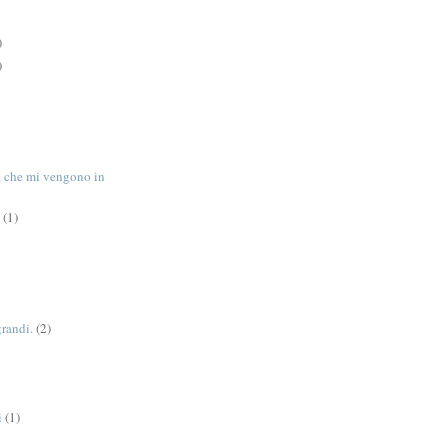
)
)
tà che mi vengono in
(1)
grandi.
(2)
i
(1)