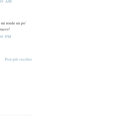
00 AM
e mi rende un po'
 sacco!
00 PM
Post più vecchio