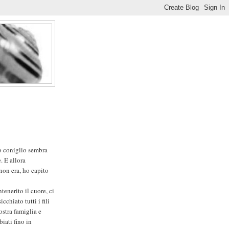
lo coniglio sembra
. E allora
non era, ho capito
tenerito il cuore, ci
cchiato tutti i fili
ostra famiglia e
biati fino in