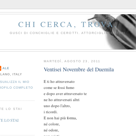
CHI CERCA, TROVA.
GUSCI DI CONCHIGLIE E CEROTTI. ATTORCIGLIANDOTIMI.
MARTEDÌ, AGOSTO 23, 2011
Ventisei Novembre del Duemila
ALE
ILANO, ITALY
E ti ho attraversato
ISUALIZZA IL MIO
come se fossi fumo
ROFILO COMPLETO
e dopo aver attraversato te
ne ho attraversati altri
uno dopo l'altro,
TE LO STAI
i ricordi.
E non hai più forma,
né colore,
né odore,
non esisti.