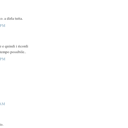
o. a dirla tutta.
 PM
a
e quindi i ricordi
tempo possibile..
 PM
 AM
do.