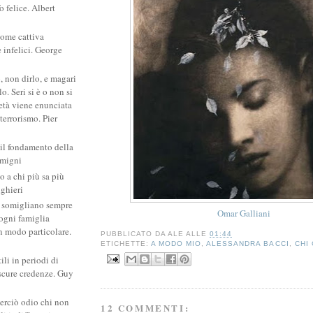
 felice. Albert
come cattiva
e infelici. George
, non dirlo, e magari
. Seri si è o non si
ietà viene enunciata
 terrorismo. Pier
 il fondamento della
amigni
po a chi più sa più
ighieri
si somigliano sempre
Omar Galliani
: ogni famiglia
un modo particolare.
PUBBLICATO DA
ALE
ALLE
01:44
ETICHETTE:
A MODO MIO
,
ALESSANDRA BACCI
,
CHI
ili in periodi di
scure credenze. Guy
erciò odio chi non
12 COMMENTI: