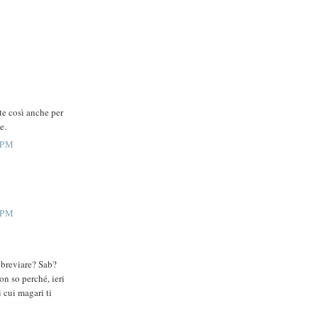
te così anche per
e.
 PM
 PM
bbreviare? Sab?
on so perché, ieri
 cui magari ti