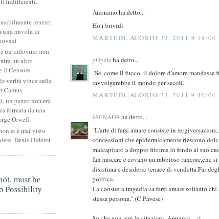
li indifferenti.
i
Anonimo ha detto...
ensibilmente tenero:
Ho i brividi
 una nuvola in
MARTEDÌ, AGOSTO 23, 2011 8:19:00
kovski
he un indovino non
pOpale
ha detto...
ntra un altro
 il Censore
"Se, come il fuoco, il dolore d'amore mandasse f
la verità vince sulla
ravvolgerebbe il mondo per secoli."
rt Camus
MARTEDÌ, AGOSTO 23, 2011 9:40:00
ci, un pazzo non era
za formata da una
JAENADA
ha detto...
orge Orwell
"L'arte di farsi amare consiste in tergiversazioni
non si è mai visto
niere. Denis Diderot
concessioni che epidermicamente riescono dolci
malcapitato a doppio filo;ma in fondo al suo cuor
fan nascere e covano un rabbioso rancore,che si
disistima e desiderio tenace di vendetta.Far degl
.
politica.
not, must be
La consueta tragedia:sa farsi amare soltanto chi s
 Possibility
stessa persona." (C.Pavese)
.
So che non ami le citazioni. Appunto... :)