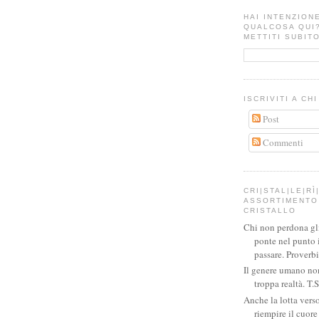
HAI INTENZION
QUALCOSA QUI
METTITI SUBITO
ISCRIVITI A CH
Post
Commenti
CRI|STAL|LE|RÌ|
ASSORTIMENTO 
CRISTALLO
Chi non perdona gli 
ponte nel punto 
passare. Proverb
Il genere umano no
troppa realtà. T.S
Anche la lotta verso
riempire il cuor