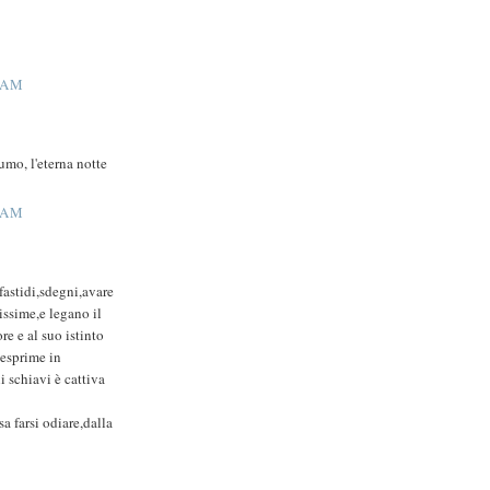
 AM
umo, l'eterna notte
 AM
,fastidi,sdegni,avare
ssime,e legano il
e e al suo istinto
 esprime in
i schiavi è cattiva
a farsi odiare,dalla