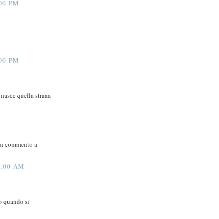
00 PM
00 PM
 nasce quella strana
 un commento a
2:00 AM
o quando si