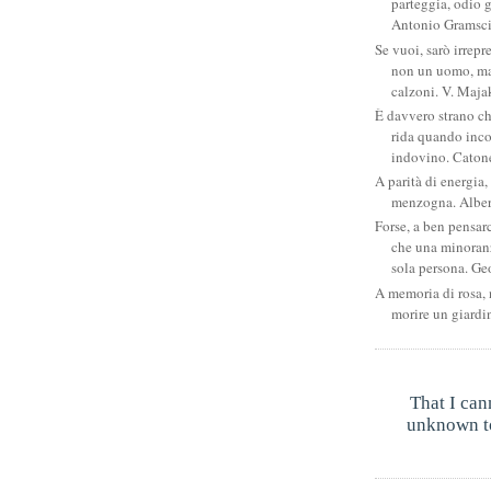
parteggia, odio g
Antonio Gramsc
Se vuoi, sarò irrepr
non un uomo, ma
calzoni. V. Maja
È davvero strano c
rida quando inco
indovino. Catone
A parità di energia, 
menzogna. Albe
Forse, a ben pensar
che una minoran
sola persona. Ge
A memoria di rosa, 
morire un giardi
That I can
unknown to