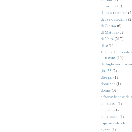
curiosità
(17)
date da ricordare
(4
deus ex machina
(2
di Giorno
(6)
di Mattina
(7)
di Notte
(217)
di te
(1)
Di tutte le bestiali
mente.
(13)
dialoghi veri... o no
dica33
(2)
disegni
(1)
domande
(1)
donne
(3)
e faccio le cose da 
e invece...
(1)
empatia
(1)
entusiasmo
(1)
esperimenti fotonic
eventi
(1)