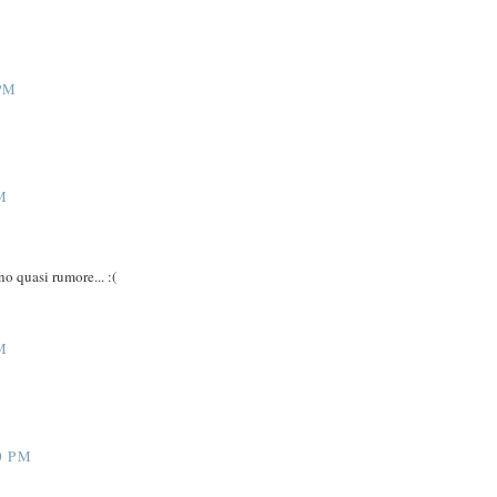
PM
M
o quasi rumore... :(
M
0 PM