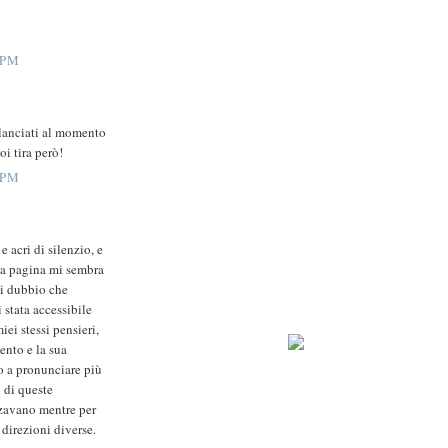
 PM
 lanciati al momento
oi tira però!
 PM
e acri di silenzio, e
lla pagina mi sembra
di dubbio che
 stata accessibile
iei stessi pensieri,
ento e la sua
co a pronunciare più
 di queste
izzavano mentre per
direzioni diverse.