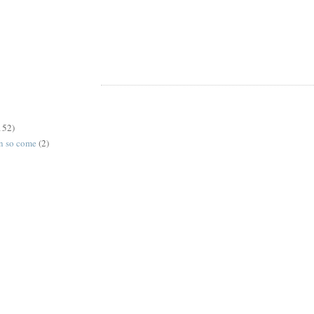
152)
on so come
(2)