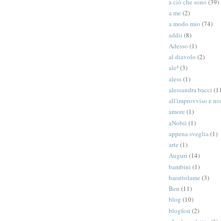
a ciò che sono
(39)
a me
(2)
a modo mio
(74)
addii
(8)
Adesso
(1)
al diavolo
(2)
ale²
(3)
aless
(1)
alessandra bacci
(1
all'improvviso e n
amore
(1)
aNobii
(1)
appena sveglia
(1)
arte
(1)
Auguri
(14)
bambini
(1)
barattolame
(3)
Ben
(11)
blog
(10)
blogfest
(2)