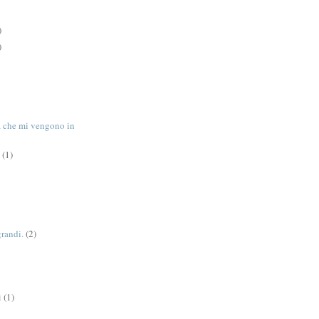
)
)
tà che mi vengono in
(1)
grandi.
(2)
i
(1)