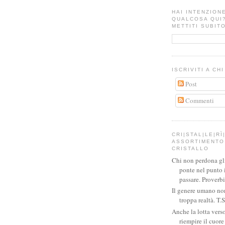
HAI INTENZION
QUALCOSA QUI
METTITI SUBITO
ISCRIVITI A CH
Post
Commenti
CRI|STAL|LE|RÌ|
ASSORTIMENTO 
CRISTALLO
Chi non perdona gli 
ponte nel punto 
passare. Proverb
Il genere umano no
troppa realtà. T.S
Anche la lotta verso
riempire il cuor