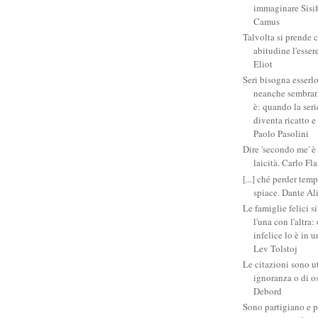
immaginare Sisifo
Camus
Talvolta si prende 
abitudine l'esser
Eliot
Seri bisogna esserlo
neanche sembrarlo
è: quando la ser
diventa ricatto e
Paolo Pasolini
Dire 'secondo me' è
laicità. Carlo Fl
[...] ché perder tem
spiace. Dante Al
Le famiglie felici 
l'una con l'altra
infelice lo è in 
Lev Tolstoj
Le citazioni sono ut
ignoranza o di o
Debord
Sono partigiano e p