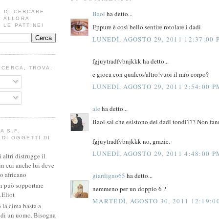
E DI CERCARE
Baol
ha detto...
? ALLORA
Eppure è così bello sentire rotolare i dadi
 LE PATTINE!
LUNEDÌ, AGOSTO 29, 2011 12:37:00 
fgjuytradfvbnjkkk ha detto...
I CERCA, TROVA.
e gioca con qualcos'altro!vuoi il mio corpo?
LUNEDÌ, AGOSTO 29, 2011 2:54:00 P
ale
ha detto...
Baol sai che esistono dei dadi tondi??? Non fann
A S.F.
DI OGGETTI DI
fgjuytradfvbnjkkk no, grazie.
LUNEDÌ, AGOSTO 29, 2011 4:48:00 P
altri distrugge il
in cui anche lui deve
io africano
giardigno65
ha detto...
n può sopportare
nemmeno per un doppio 6 ?
.Eliot
MARTEDÌ, AGOSTO 30, 2011 12:19:0
 la cima basta a
e di un uomo. Bisogna