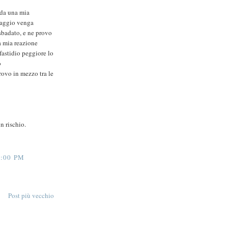
 da una mia
guaggio venga
sbadato, e ne provo
a mia reazione
 fastidio peggiore lo
o
rovo in mezzo tra le
n rischio.
:00 PM
Post più vecchio