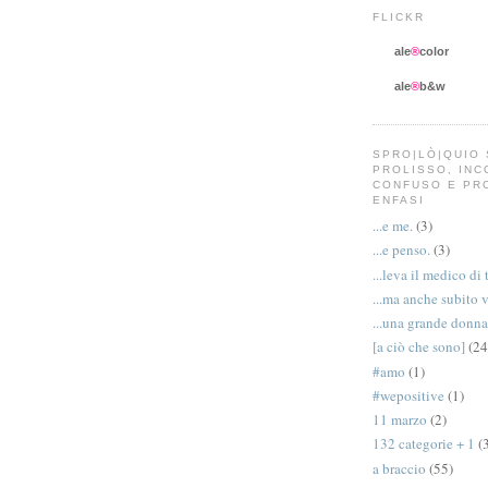
FLICKR
ale
®
color
ale
®
b&w
SPRO|LÒ|QUIO 
PROLISSO, IN
CONFUSO E PR
ENFASI
...e me.
(3)
...e penso.
(3)
...leva il medico di 
...ma anche subito 
...una grande donna
[a ciò che sono]
(24
#amo
(1)
#wepositive
(1)
11 marzo
(2)
132 categorie + 1
(
a braccio
(55)