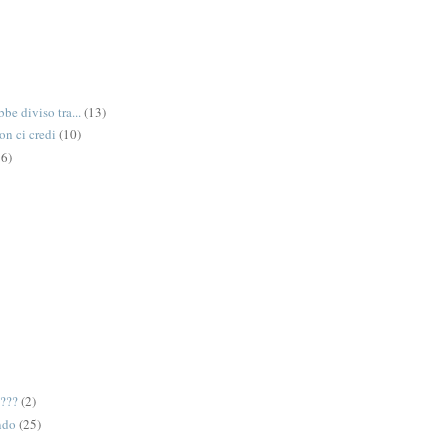
be diviso tra...
(13)
on ci credi
(10)
6)
e???
(2)
ndo
(25)