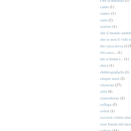
c'ho la malattia
(1)
caldo
(1)
cameo
(1)
carta
(2)
cestino
(1)
che il mondo andreb
che se non li vedi n
chi cerca trova
(115
chi cerca...
(1)
chi si ferma è...
(1)
chica
(1)
chifotografachi
(1)
cinque sensi
(2)
citazioni
(27)
città
(4)
coincidenze
(2)
collage
(5)
colori
(1)
cos'avrà voluto dir
cose buone dal mo
cultura
(34)