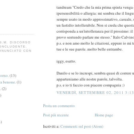
tandream "Credo che la mia prima spinta venga
ipersensibilità o allergia: mi sembra che il lin
sempre usato in modo approssimativo, casuale, 
un fastidio intollerabile. Non si creda che quest
corrisponda a un'intolleranza per il prossimo: il
provo sentendo parlare me stesso." Italo Calvin
p.s. e non amo molto le citazioni, eppure io mi t
S.M. DISCORSO
CONCLUDENTE,
tue e le sue parole. molto belle entrambe.
ONUNCIATO CON
iggy, esatto.
Danilo e se lo increspi, sembra quasi di correre u
torno.
(13)
apparteniamo alle nostre parole, talvolta.
va benone.
(1)
p.s. e io ti faccio con piacere compagnia :)
.
(2)
VENERDÌ, SETTEMBRE 02, 2011 3:13
)
Posta un commento
Post più recente
Home page
3)
Iscriviti a:
Commenti sul post (Atom)