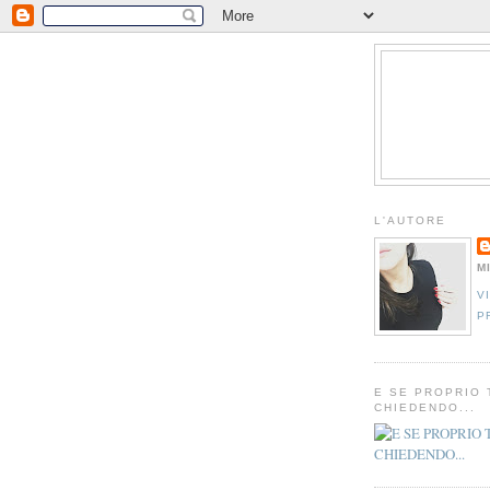
L'AUTORE
M
V
P
E SE PROPRIO 
CHIEDENDO...