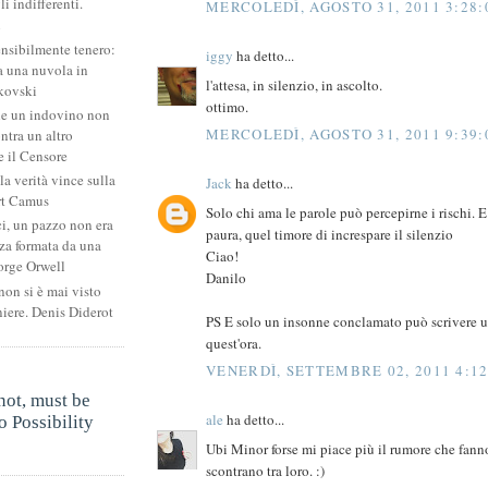
li indifferenti.
MERCOLEDÌ, AGOSTO 31, 2011 3:28:
i
ensibilmente tenero:
iggy
ha detto...
 una nuvola in
l'attesa, in silenzio, in ascolto.
kovski
ottimo.
he un indovino non
MERCOLEDÌ, AGOSTO 31, 2011 9:39:
ntra un altro
 il Censore
la verità vince sulla
Jack
ha detto...
rt Camus
Solo chi ama le parole può percepirne i rischi. E
ci, un pazzo non era
paura, quel timore di increspare il silenzio
za formata da una
Ciao!
orge Orwell
Danilo
non si è mai visto
niere. Denis Diderot
PS E solo un insonne conclamato può scrivere
quest'ora.
VENERDÌ, SETTEMBRE 02, 2011 4:1
.
not, must be
ale
ha detto...
 Possibility
.
Ubi Minor forse mi piace più il rumore che fann
scontrano tra loro. :)