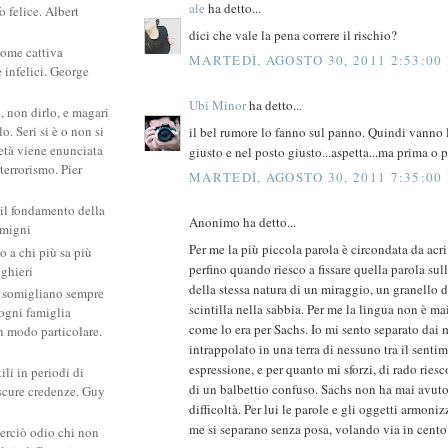
ale
ha detto...
 felice. Albert
dici che vale la pena correre il rischio?
come cattiva
MARTEDÌ, AGOSTO 30, 2011 2:53:00
e infelici. George
Ubi Minor
ha detto...
, non dirlo, e magari
. Seri si è o non si
il bel rumore lo fanno sul panno. Quindi vanno
ietà viene enunciata
giusto e nel posto giusto...aspetta...ma prima o p
 terrorismo. Pier
MARTEDÌ, AGOSTO 30, 2011 7:35:00
 il fondamento della
Anonimo ha detto...
amigni
Per me la più piccola parola è circondata da acri 
po a chi più sa più
perfino quando riesco a fissare quella parola su
ighieri
della stessa natura di un miraggio, un granello 
si somigliano sempre
scintilla nella sabbia. Per me la lingua non è mai
: ogni famiglia
come lo era per Sachs. Io mi sento separato dai m
un modo particolare.
intrappolato in una terra di nessuno tra il sentim
espressione, e per quanto mi sforzi, di rado ries
ili in periodi di
di un balbettio confuso. Sachs non ha mai avuto
scure credenze. Guy
difficoltà. Per lui le parole e gli oggetti armon
me si separano senza posa, volando via in cento 
erciò odio chi non