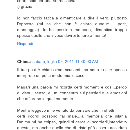
certo, solo per una rinfrescatina.
:) grazie
Io non faccio fatica a dimenticare a dire il vero, piuttosto
l'opposto (mi sa che non è chiaro dunque il post,
mannaggia). Io ho pessima memoria, dimentico troppo
spesso quello che invece dovrei tenere a mente!
Rispondi
Chicca
sabato, luglio 09, 2011 11:40:00 AM
Il tuo post è chiarissimo, scusami..ma sono io che spesso
interpreto un po' a modo mio le cose!
Magari una parola mi ricorda certi momenti e così...perdo
di vista il senso, e...mi concentro sui pensieri e le emozioni
che affiorano in quel momento.
Mentre leggevo mi è venuto da pensare che in effetti
certi ricordi possono far male..,la memoria che dilania
l'anima mi ha colpito, quindi si cerca di scordarli,intendevo
questo, ma anche quello che di triste pùò esserti accaduto