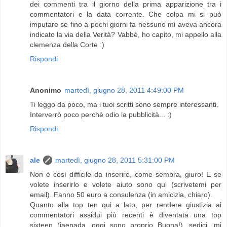
dei commenti tra il giorno della prima apparizione tra i
commentatori e la data corrente. Che colpa mi si può
imputare se fino a pochi giorni fa nessuno mi aveva ancora
indicato la via della Verità? Vabbè, ho capito, mi appello alla
clemenza della Corte :)
Rispondi
Anonimo
martedì, giugno 28, 2011 4:49:00 PM
Ti leggo da poco, ma i tuoi scritti sono sempre interessanti.
Interverrò poco perchè odio la pubblicità... :)
Rispondi
ale
martedì, giugno 28, 2011 5:31:00 PM
Non è così difficile da inserire, come sembra, giuro! E se
volete inserirlo e volete aiuto sono qui (scrivetemi per
email). Fanno 50 euro a consulenza (in amicizia, chiaro).
Quanto alla top ten qui a lato, per rendere giustizia ai
commentatori assidui più recenti è diventata una top
sixteen (jaenada, oggi sono proprio Buona!). sedici, mi