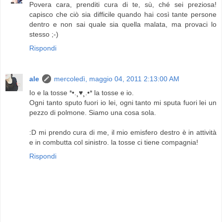
Povera cara, prenditi cura di te, sù, ché sei preziosa!
capisco che ciò sia difficile quando hai così tante persone
dentro e non sai quale sia quella malata, ma provaci lo
stesso ;-)
Rispondi
ale
mercoledì, maggio 04, 2011 2:13:00 AM
Io e la tosse *•.¸♥¸.•* la tosse e io.
Ogni tanto sputo fuori io lei, ogni tanto mi sputa fuori lei un
pezzo di polmone. Siamo una cosa sola.
:D mi prendo cura di me, il mio emisfero destro è in attività
e in combutta col sinistro. la tosse ci tiene compagnia!
Rispondi