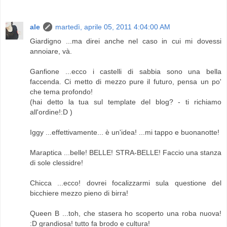
ale
martedì, aprile 05, 2011 4:04:00 AM
Giardigno ...ma direi anche nel caso in cui mi dovessi
annoiare, và.
Ganfione ...ecco i castelli di sabbia sono una bella
faccenda. Ci metto di mezzo pure il futuro, pensa un po'
che tema profondo!
(hai detto la tua sul template del blog? - ti richiamo
all'ordine!:D )
Iggy ...effettivamente... è un'idea! ...mi tappo e buonanotte!
Maraptica ...belle! BELLE! STRA-BELLE! Faccio una stanza
di sole clessidre!
Chicca ...ecco! dovrei focalizzarmi sula questione del
bicchiere mezzo pieno di birra!
Queen B ...toh, che stasera ho scoperto una roba nuova!
:D grandiosa! tutto fa brodo e cultura!