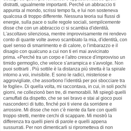
distratti, ugualmente importanti. Perché un abbraccio ti
appunta al mondo, scrissi tempo fa, e lui non sosteneva
qualcosa di troppo differente. Nessuna teoria sui flussi di
energie, sulla pace o sulle regole sociali,
semplicemente
disse che con un abbraccio ci si scambia d'identità.
L'ascoltavo silenziosa, mentre improvvisamente mi rendevo
conto di quante volte avevo scambiato la mia, d'identità, con
quel senso di smarrimento e di calore, o l'imbarazzo e il
disagio con qualcuno a cui non ti eri mai avvicinato
prima. «Perché tra un corpo e l'altro cresce d'improvviso un
timido germoglio, che veloce s'arrampica e s'avvolge. Non
puoi sottrarti . Più sottile è la distanza più stretta è la spirale
intorno a voi, invisibile. E sono le radici, misteriose e
aggrovigliate, che assorbono l'identità per poi sbocciare tra
le foglie». Di quella volta, mi raccontava, in cui, in soli pochi
giorni, ne collezionò ben tre, di memorabili. Mi spiegò quelli
camuffati da dispetto, che se sei bravo e stai al gioco puoi
nasconderci di tutto, finché poi ti viene da sorridere e
arrossire. Mi disse che non c'è niente da fare con quelli
troppo stretti, mentre cerchi di scappare. Mi mostrò la
differenza tra quelli pieni di parole e quelli appena
sussurrati. Per non dimenticarli si riprometteva di non