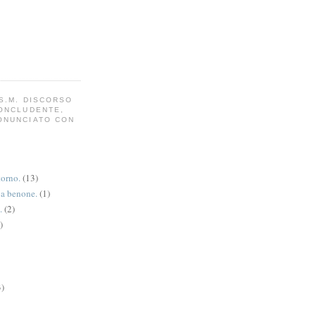
S.M. DISCORSO
CONCLUDENTE,
ONUNCIATO CON
torno.
(13)
va benone.
(1)
.
(2)
)
3)