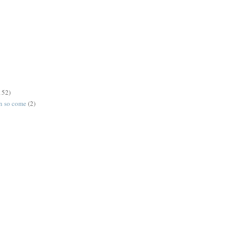
152)
on so come
(2)