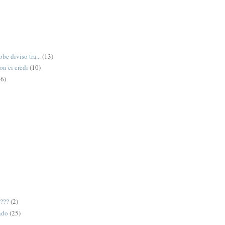
be diviso tra...
(13)
on ci credi
(10)
6)
e???
(2)
ndo
(25)