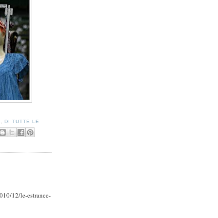
A
,
DI TUTTE LE
010/12/le-estranee-