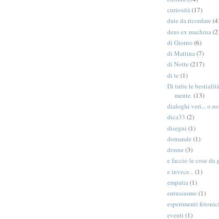
curiosità
(17)
date da ricordare
(4
deus ex machina
(2
di Giorno
(6)
di Mattina
(7)
di Notte
(217)
di te
(1)
Di tutte le bestiali
mente.
(13)
dialoghi veri... o no
dica33
(2)
disegni
(1)
domande
(1)
donne
(3)
e faccio le cose da 
e invece...
(1)
empatia
(1)
entusiasmo
(1)
esperimenti fotonic
eventi
(1)