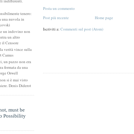
li indifferenti.
i
Posta un commento
ensibilmente tenero:
Post più recente
Home page
 una nuvola in
kovski
Iscriviti a:
Commenti sul post (Atom)
he un indovino non
ntra un altro
 il Censore
la verità vince sulla
rt Camus
ci, un pazzo non era
za formata da una
orge Orwell
non si è mai visto
niere. Denis Diderot
.
not, must be
 Possibility
.