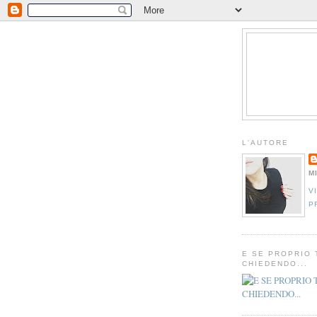
L'AUTORE
M
V
P
E SE PROPRIO 
CHIEDENDO...