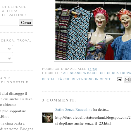
E DI CERCARE
? ALLORA
 LE PATTINE!
I CERCA, TROVA.
PUBBLICATO DA
ALE
ALLE
16:50
ETICHETTE:
ALESSANDRA BACCI
,
CHI CERCA TROV
A S.F.
BESTIALITÀ CHE MI VENGONO IN MENTE.
DI OGGETTI DI
altri distrugge il
in cui anche lui deve
3 COMMENTI:
io africano
Satira Senza Raucedine
ha detto...
n può sopportare
.Eliot
http://ferroviedellostatoreclami.blogspot.com/2
 la cima basta a
si-depilano-anche-senza-il_23.html
e di un uomo. Bisogna