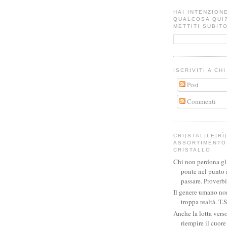
HAI INTENZION
QUALCOSA QUI
METTITI SUBITO
ISCRIVITI A CH
Post
Commenti
CRI|STAL|LE|RÌ|
ASSORTIMENTO 
CRISTALLO
Chi non perdona gli 
ponte nel punto 
passare. Proverb
Il genere umano no
troppa realtà. T.S
Anche la lotta verso
riempire il cuor