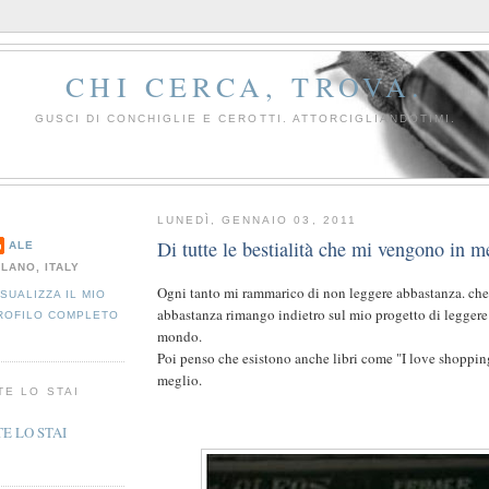
CHI CERCA, TROVA.
GUSCI DI CONCHIGLIE E CEROTTI. ATTORCIGLIANDOTIMI.
LUNEDÌ, GENNAIO 03, 2011
Di tutte le bestialità che mi vengono in m
ALE
ILANO, ITALY
Ogni tanto mi rammarico di non leggere abbastanza. che
ISUALIZZA IL MIO
abbastanza rimango indietro sul mio progetto di leggere tu
ROFILO COMPLETO
mondo.
Poi penso che esistono anche libri come "I love shoppin
meglio.
TE LO STAI