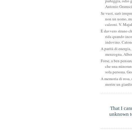
parteggia, odio g
Antonio Gramsc
Se vuoi, sarò irrepr
non un uomo, ma
calzoni. V. Maja
È davvero strano c
rida quando inco
indovino. Catone
A parità di energia, 
menzogna. Albe
Forse, a ben pensar
che una minoran
sola persona. Ge
A memoria di rosa, 
morire un giardi
That I can
unknown to