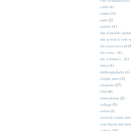
c'ho la malattia
(1)
caldo
(1)
cameo
(1)
carta
(2)
cestino
(1)
che il mondo andreb
che se non li vedi n
chi cerca trova
(115
chi cerca...
(1)
chi si ferma è...
(1)
chica
(1)
chifotografachi
(1)
cinque sensi
(2)
citazioni
(27)
città
(4)
coincidenze
(2)
collage
(5)
colori
(1)
cos'avrà voluto dir
cose buone dal mo
cultura
(34)