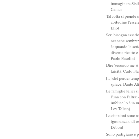
immaginare Sisifo
Camus
Talvolta si prende 
abitudine l'esser
Eliot
Seri bisogna esserlo
neanche sembrarlo
è: quando la ser
diventa ricatto e
Paolo Pasolini
Dire 'secondo me' è
laicità. Carlo Fl
[...] ché perder tem
spiace. Dante Al
Le famiglie felici 
l'una con l'altra
infelice lo è in 
Lev Tolstoj
Le citazioni sono ut
ignoranza o di o
Debord
Sono partigiano e p