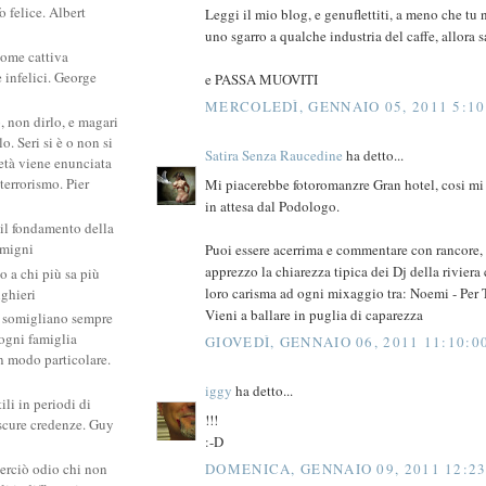
 felice. Albert
Leggi il mio blog, e genuflettiti, a meno che tu 
uno sgarro a qualche industria del caffe, allora s
come cattiva
e infelici. George
e PASSA MUOVITI
MERCOLEDÌ, GENNAIO 05, 2011 5:10
, non dirlo, e magari
. Seri si è o non si
Satira Senza Raucedine
ha detto...
ietà viene enunciata
 terrorismo. Pier
Mi piacerebbe fotoromanzre Gran hotel, cosi mi 
in attesa dal Podologo.
 il fondamento della
amigni
Puoi essere acerrima e commentare con rancore, 
apprezzo la chiarezza tipica dei Dj della riviera
po a chi più sa più
loro carisma ad ogni mixaggio tra: Noemi - Per T
ighieri
Vieni a ballare in puglia di caparezza
si somigliano sempre
: ogni famiglia
GIOVEDÌ, GENNAIO 06, 2011 11:10:0
un modo particolare.
iggy
ha detto...
ili in periodi di
!!!
scure credenze. Guy
:-D
DOMENICA, GENNAIO 09, 2011 12:23
erciò odio chi non