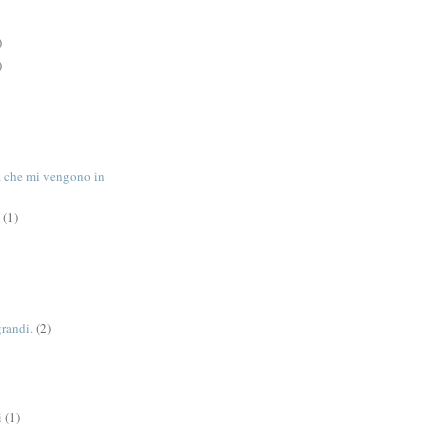
)
)
tà che mi vengono in
(1)
grandi.
(2)
i
(1)