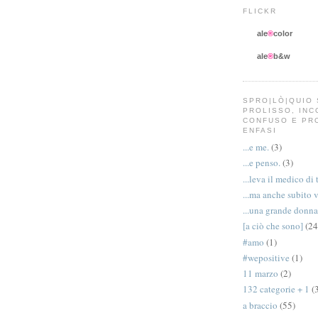
FLICKR
ale
®
color
ale
®
b&w
SPRO|LÒ|QUIO 
PROLISSO, IN
CONFUSO E PR
ENFASI
...e me.
(3)
...e penso.
(3)
...leva il medico di 
...ma anche subito 
...una grande donna
[a ciò che sono]
(24
#amo
(1)
#wepositive
(1)
11 marzo
(2)
132 categorie + 1
(
a braccio
(55)