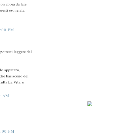
non abbia da fare
aresti esonerata
:00 PM
potresti leggere dal
lo apprezzo,
 che basiscono del
utta La Vita, e
0 AM
:00 PM