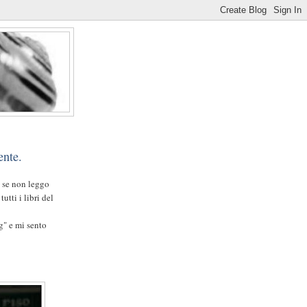
ente.
 se non leggo
tti i libri del
g" e mi sento