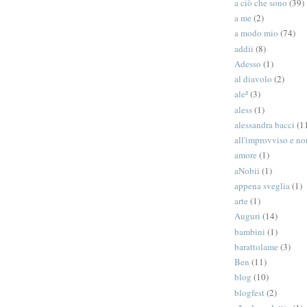
a ciò che sono
(39)
a me
(2)
a modo mio
(74)
addii
(8)
Adesso
(1)
al diavolo
(2)
ale²
(3)
aless
(1)
alessandra bacci
(1
all'improvviso e n
amore
(1)
aNobii
(1)
appena sveglia
(1)
arte
(1)
Auguri
(14)
bambini
(1)
barattolame
(3)
Ben
(11)
blog
(10)
blogfest
(2)