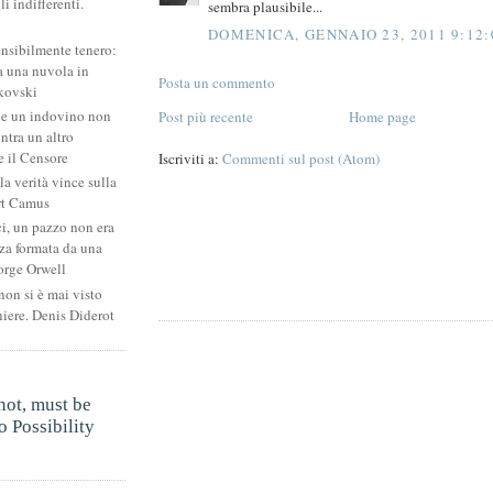
li indifferenti.
sembra plausibile...
i
DOMENICA, GENNAIO 23, 2011 9:12:
ensibilmente tenero:
 una nuvola in
Posta un commento
kovski
he un indovino non
Post più recente
Home page
ntra un altro
 il Censore
Iscriviti a:
Commenti sul post (Atom)
la verità vince sulla
rt Camus
ci, un pazzo non era
za formata da una
orge Orwell
non si è mai visto
niere. Denis Diderot
.
not, must be
 Possibility
.