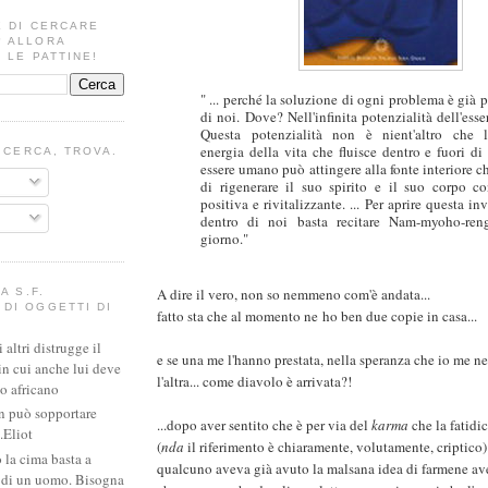
E DI CERCARE
? ALLORA
 LE PATTINE!
" ... perché la soluzione di ogni problema è già 
di noi. Dove? Nell'infinita potenzialità dell'esse
Questa potenzialità non è nient'altro che l'
energia della vita che fluisce dentro e fuori di 
I CERCA, TROVA.
essere umano può attingere alla fonte interiore c
di rigenerare il suo spirito e il suo corpo c
positiva e rivitalizzante. ... Per aprire questa inv
dentro di noi basta recitare Nam-myoho-ren
giorno."
A dire il vero, non so nemmeno com'è andata...
A S.F.
DI OGGETTI DI
fatto sta che al momento ne ho ben due copie in casa...
altri distrugge il
e se una me l'hanno prestata, nella speranza che io me ne
in cui anche lui deve
l'altra... come diavolo è arrivata?!
io africano
n può sopportare
...dopo aver sentito che è per via del
karma
che la fatidic
.Eliot
(
nda
il riferimento è chiaramente, volutamente, criptico)
 la cima basta a
qualcuno aveva già avuto la malsana idea di farmene ave
e di un uomo. Bisogna