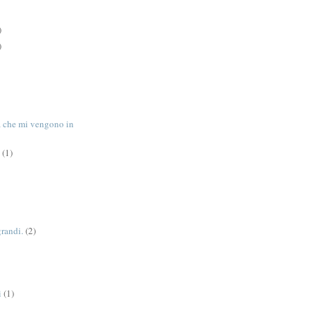
)
)
tà che mi vengono in
(1)
grandi.
(2)
i
(1)