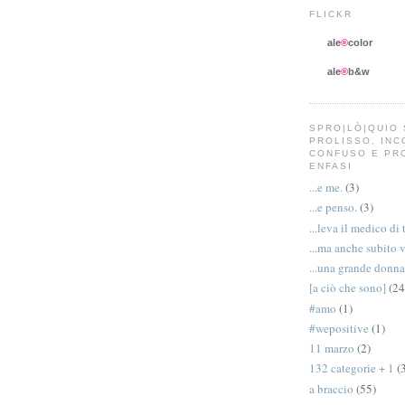
FLICKR
ale
®
color
ale
®
b&w
SPRO|LÒ|QUIO 
PROLISSO, IN
CONFUSO E PR
ENFASI
...e me.
(3)
...e penso.
(3)
...leva il medico di 
...ma anche subito 
...una grande donna
[a ciò che sono]
(24
#amo
(1)
#wepositive
(1)
11 marzo
(2)
132 categorie + 1
(
a braccio
(55)