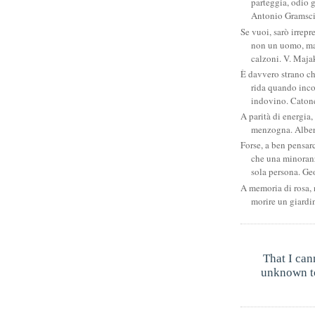
parteggia, odio g
Antonio Gramsc
Se vuoi, sarò irrepr
non un uomo, ma
calzoni. V. Maja
È davvero strano c
rida quando inco
indovino. Catone
A parità di energia, 
menzogna. Albe
Forse, a ben pensar
che una minoran
sola persona. Ge
A memoria di rosa, 
morire un giardi
That I can
unknown to