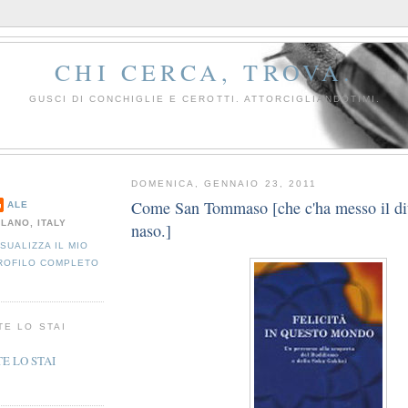
CHI CERCA, TROVA.
GUSCI DI CONCHIGLIE E CEROTTI. ATTORCIGLIANDOTIMI.
DOMENICA, GENNAIO 23, 2011
Come San Tommaso [che c'ha messo il dit
ALE
ILANO, ITALY
naso.]
ISUALIZZA IL MIO
ROFILO COMPLETO
TE LO STAI