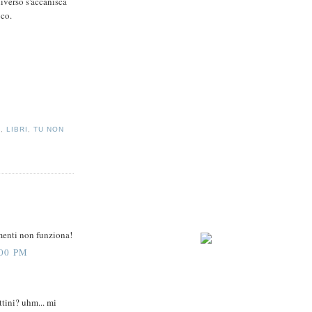
niverso s'accanisca
oco.
A
,
LIBRI
,
TU NON
rimenti non funziona!
00 PM
ttini? uhm... mi