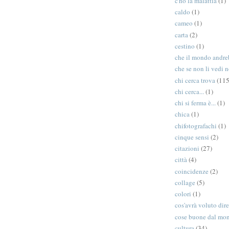
c'ho la malattia
(1)
caldo
(1)
cameo
(1)
carta
(2)
cestino
(1)
che il mondo andreb
che se non li vedi n
chi cerca trova
(115
chi cerca...
(1)
chi si ferma è...
(1)
chica
(1)
chifotografachi
(1)
cinque sensi
(2)
citazioni
(27)
città
(4)
coincidenze
(2)
collage
(5)
colori
(1)
cos'avrà voluto dir
cose buone dal mo
cultura
(34)