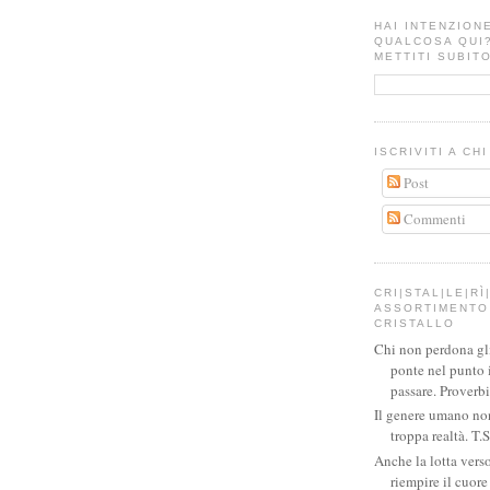
HAI INTENZION
QUALCOSA QUI
METTITI SUBITO
ISCRIVITI A CH
Post
Commenti
CRI|STAL|LE|RÌ|
ASSORTIMENTO 
CRISTALLO
Chi non perdona gli 
ponte nel punto 
passare. Proverb
Il genere umano no
troppa realtà. T.S
Anche la lotta verso
riempire il cuor