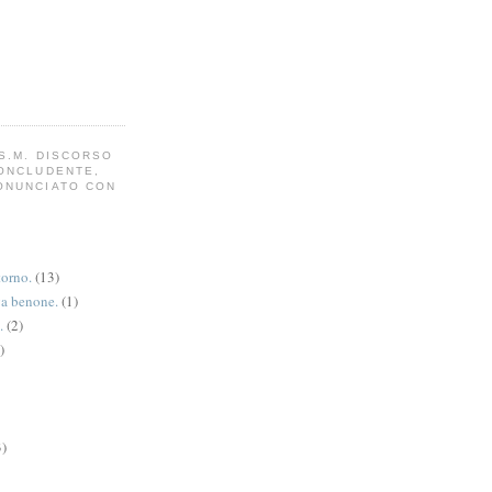
S.M. DISCORSO
CONCLUDENTE,
ONUNCIATO CON
torno.
(13)
va benone.
(1)
.
(2)
)
3)