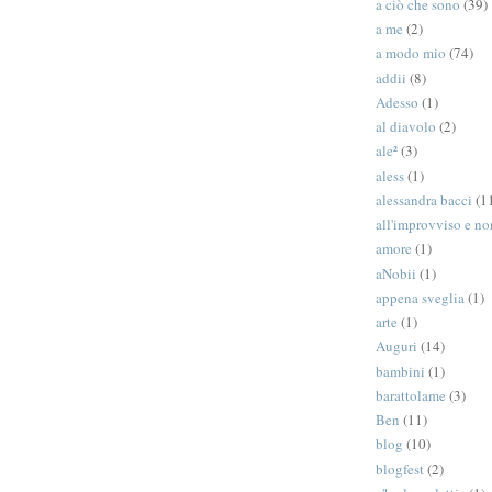
a ciò che sono
(39)
a me
(2)
a modo mio
(74)
addii
(8)
Adesso
(1)
al diavolo
(2)
ale²
(3)
aless
(1)
alessandra bacci
(1
all'improvviso e n
amore
(1)
aNobii
(1)
appena sveglia
(1)
arte
(1)
Auguri
(14)
bambini
(1)
barattolame
(3)
Ben
(11)
blog
(10)
blogfest
(2)