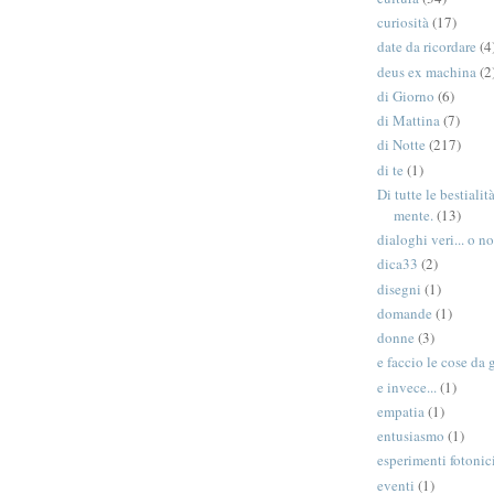
curiosità
(17)
date da ricordare
(4
deus ex machina
(2
di Giorno
(6)
di Mattina
(7)
di Notte
(217)
di te
(1)
Di tutte le bestiali
mente.
(13)
dialoghi veri... o no
dica33
(2)
disegni
(1)
domande
(1)
donne
(3)
e faccio le cose da 
e invece...
(1)
empatia
(1)
entusiasmo
(1)
esperimenti fotonic
eventi
(1)