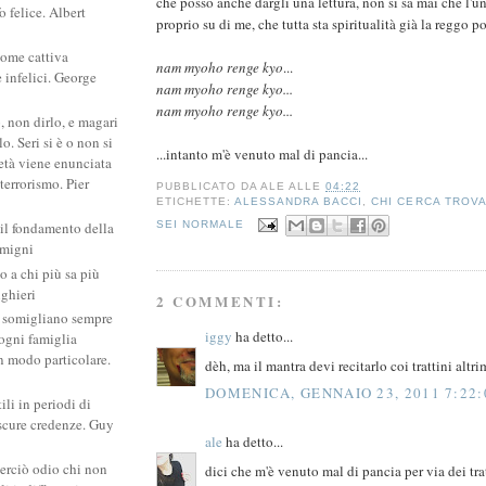
che posso anche dargli una lettura, non si sa mai che l'u
 felice. Albert
proprio su di me, che tutta sta spiritualità già la reggo p
come cattiva
nam myoho renge kyo
...
e infelici. George
nam myoho renge kyo...
nam myoho renge kyo...
, non dirlo, e magari
. Seri si è o non si
...intanto m'è venuto mal di pancia...
ietà viene enunciata
 terrorismo. Pier
PUBBLICATO DA
ALE
ALLE
04:22
ETICHETTE:
ALESSANDRA BACCI
,
CHI CERCA TROV
SEI NORMALE
 il fondamento della
amigni
po a chi più sa più
ighieri
2 COMMENTI:
si somigliano sempre
iggy
ha detto...
: ogni famiglia
un modo particolare.
dèh, ma il mantra devi recitarlo coi trattini alt
DOMENICA, GENNAIO 23, 2011 7:22:
ili in periodi di
scure credenze. Guy
ale
ha detto...
erciò odio chi non
dici che m'è venuto mal di pancia per via dei tra