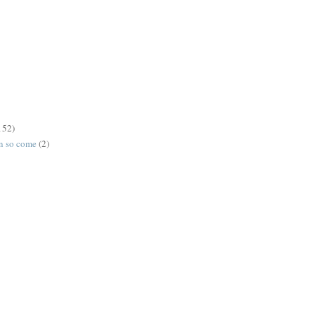
152)
on so come
(2)