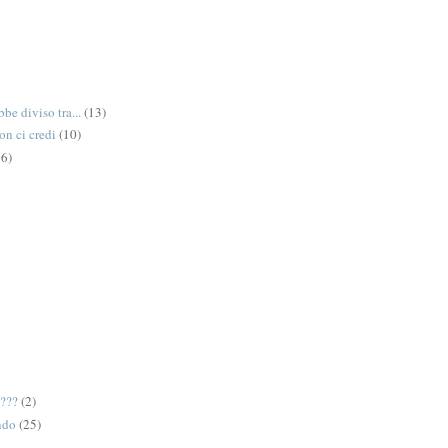
be diviso tra...
(13)
on ci credi
(10)
6)
e???
(2)
ndo
(25)