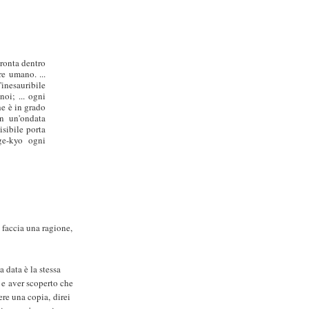
pronta dentro
re umano. ...
inesauribile
noi; ... ogni
he è in grado
on un'ondata
isibile porta
ge-kyo ogni
 faccia una ragione,
a data è la stessa
 e aver scoperto che
re una copia, direi