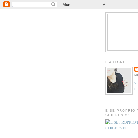
L'AUTORE
M
V
P
E SE PROPRIO 
CHIEDENDO...