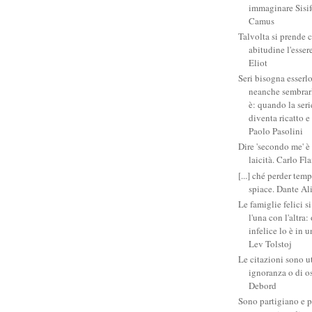
immaginare Sisifo
Camus
Talvolta si prende 
abitudine l'esser
Eliot
Seri bisogna esserlo
neanche sembrarlo
è: quando la ser
diventa ricatto e
Paolo Pasolini
Dire 'secondo me' è
laicità. Carlo Fl
[...] ché perder tem
spiace. Dante Al
Le famiglie felici 
l'una con l'altra
infelice lo è in 
Lev Tolstoj
Le citazioni sono ut
ignoranza o di o
Debord
Sono partigiano e p