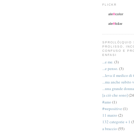
FLICKR
ale
®
color
ale
®
b&w
SPRO|LÒ|QUIO 
PROLISSO, IN
CONFUSO E PR
ENFASI
...e me.
(3)
...e penso.
(3)
...leva il medico di 
...ma anche subito 
...una grande donna
[a ciò che sono]
(24
#amo
(1)
#wepositive
(1)
11 marzo
(2)
132 categorie + 1
(
a braccio
(55)