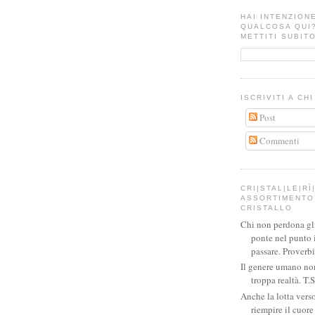
HAI INTENZION
QUALCOSA QUI
METTITI SUBITO
ISCRIVITI A CH
Post
Commenti
CRI|STAL|LE|RÌ|
ASSORTIMENTO 
CRISTALLO
Chi non perdona gli 
ponte nel punto 
passare. Proverb
Il genere umano no
troppa realtà. T.S
Anche la lotta verso
riempire il cuor