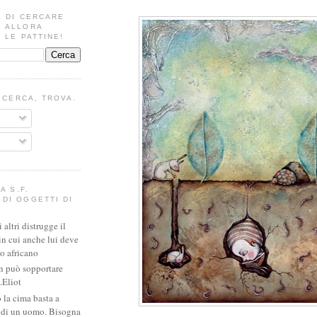
E DI CERCARE
? ALLORA
 LE PATTINE!
I CERCA, TROVA.
A S.F.
DI OGGETTI DI
altri distrugge il
in cui anche lui deve
io africano
n può sopportare
.Eliot
 la cima basta a
e di un uomo. Bisogna