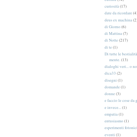
curiosità
(17)
date da ricordare
(4
deus ex machina
(2
di Giorno
(6)
di Mattina
(7)
di Notte
(217)
di te
(1)
Di tutte le bestiali
mente.
(13)
dialoghi veri... o no
dica33
(2)
disegni
(1)
domande
(1)
donne
(3)
e faccio le cose da 
e invece...
(1)
empatia
(1)
entusiasmo
(1)
esperimenti fotonic
eventi
(1)