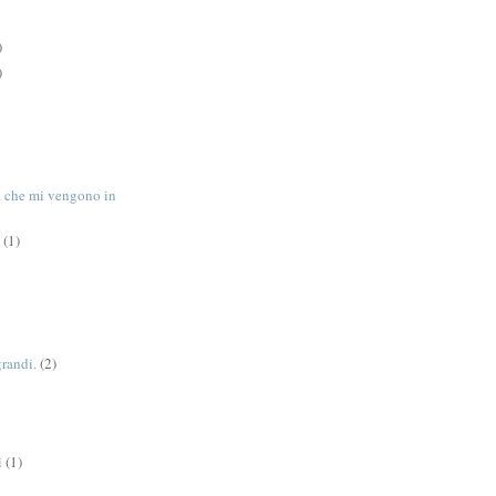
)
)
tà che mi vengono in
(1)
grandi.
(2)
i
(1)