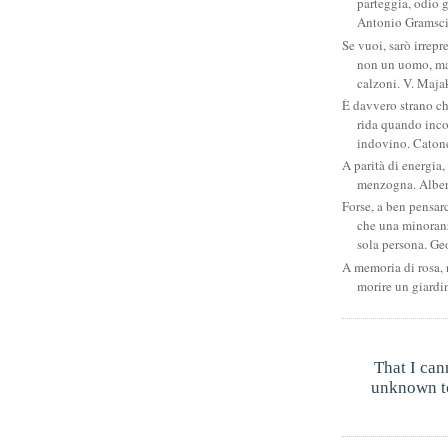
parteggia, odio g
Antonio Gramsc
Se vuoi, sarò irrepr
non un uomo, ma
calzoni. V. Maja
È davvero strano c
rida quando inco
indovino. Catone
A parità di energia, 
menzogna. Albe
Forse, a ben pensar
che una minoran
sola persona. Ge
A memoria di rosa, 
morire un giardi
That I can
unknown to