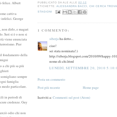
 felice. Albert
PUBBLICATO DA
ALE
ALLE
02:12
ETICHETTE:
ALESSANDRA BACCI
,
CHI CERCA TROV
STAGIONI
come cattiva
e infelici. George
, non dirlo, e magari
1 COMMENTO:
. Seri si è o non si
siberja
ha detto...
ietà viene enunciata
 terrorismo. Pier
ciao!
sei stata nominata!:)
 il fondamento della
http://siberja.blogspot.com/2010/09/happy-101-
amigni
nome-di-chi.html
po a chi più sa più
LUNEDÌ, SETTEMBRE 20, 2010 5:10:
ighieri
si somigliano sempre
Posta un commento
: ogni famiglia
un modo particolare.
Post più recente
Home page
ili in periodi di
Iscriviti a:
Commenti sul post (Atom)
scure credenze. Guy
erciò odio chi non