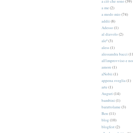
a ciò che sono
(39)
a me
(2)
a modo mio
(74)
addii
(8)
Adesso
(1)
al diavolo
(2)
ale²
(3)
aless
(1)
alessandra bacci
(1
all'improvviso e n
amore
(1)
aNobii
(1)
appena sveglia
(1)
arte
(1)
Auguri
(14)
bambini
(1)
barattolame
(3)
Ben
(11)
blog
(10)
blogfest
(2)