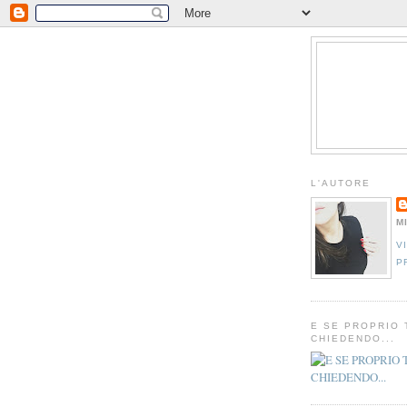
L'AUTORE
M
V
P
E SE PROPRIO 
CHIEDENDO...