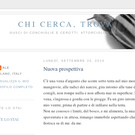
CHI CERCA, TROVA.
GUSCI DI CONCHIGLIE E CEROTTI. ATTORCIGLIANDOTIMI.
LUNEDÌ, SETTEMBRE 20, 2010
Nuova prospettiva
ALE
ILANO, ITALY
C'è una vena d'argento che scorre sotto terra nel mio mo
ISUALIZZA IL MIO
mangrovie, alle radici dei narcisi, gira intorno alle tane d
ROFILO COMPLETO
conigli, non rompe nulla e non affiora mai in superficie. 
vena, s'ingrossa e gonfia con le piogge. Fa un giro intorn
mio ventre, prima di partire e di infilarsi nella terra.
TE LO STAI
Non ne conosco i limiti, del bosco, e mi alimenta, la mia
spaventata e in attesa, rimango immobile aspettando che
fiorisca su di me. da me.