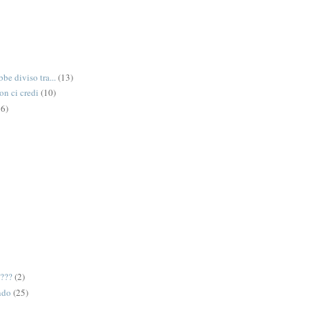
be diviso tra...
(13)
on ci credi
(10)
6)
e???
(2)
ndo
(25)