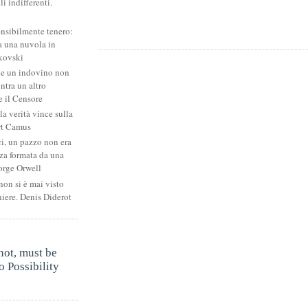
li indifferenti.
i
ensibilmente tenero:
 una nuvola in
kovski
he un indovino non
ntra un altro
 il Censore
la verità vince sulla
rt Camus
ci, un pazzo non era
za formata da una
orge Orwell
non si è mai visto
niere. Denis Diderot
.
not, must be
 Possibility
.