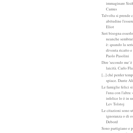
immaginare Sisifo
Camus
Talvolta si prende 
abitudine l'esser
Eliot
Seri bisogna esserlo
neanche sembrarlo
è: quando la ser
diventa ricatto e
Paolo Pasolini
Dire 'secondo me' è
laicità. Carlo Fl
[...] ché perder tem
spiace. Dante Al
Le famiglie felici 
l'una con l'altra
infelice lo è in 
Lev Tolstoj
Le citazioni sono ut
ignoranza o di o
Debord
Sono partigiano e p