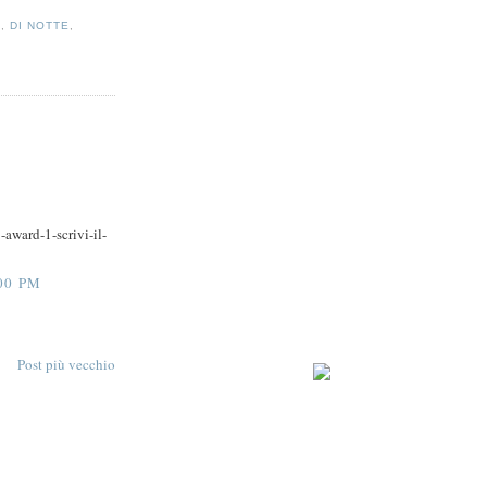
A
,
DI NOTTE
,
award-1-scrivi-il-
00 PM
Post più vecchio