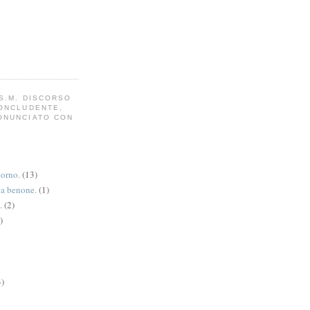
S.M. DISCORSO
CONCLUDENTE,
ONUNCIATO CON
torno.
(13)
va benone.
(1)
.
(2)
)
3)