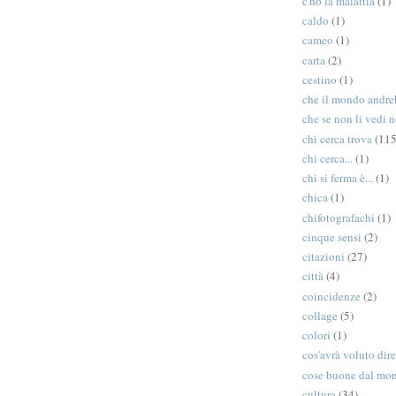
c'ho la malattia
(1)
caldo
(1)
cameo
(1)
carta
(2)
cestino
(1)
che il mondo andreb
che se non li vedi n
chi cerca trova
(115
chi cerca...
(1)
chi si ferma è...
(1)
chica
(1)
chifotografachi
(1)
cinque sensi
(2)
citazioni
(27)
città
(4)
coincidenze
(2)
collage
(5)
colori
(1)
cos'avrà voluto dir
cose buone dal mo
cultura
(34)