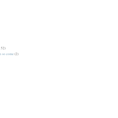
152)
on so come
(2)