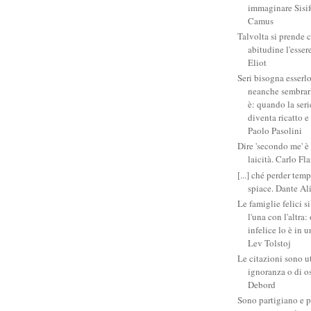
immaginare Sisifo
Camus
Talvolta si prende 
abitudine l'esser
Eliot
Seri bisogna esserlo
neanche sembrarlo
è: quando la ser
diventa ricatto e
Paolo Pasolini
Dire 'secondo me' è
laicità. Carlo Fl
[...] ché perder tem
spiace. Dante Al
Le famiglie felici 
l'una con l'altra
infelice lo è in 
Lev Tolstoj
Le citazioni sono ut
ignoranza o di o
Debord
Sono partigiano e p