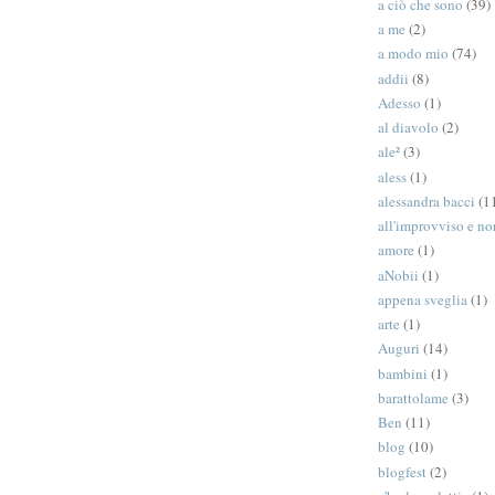
a ciò che sono
(39)
a me
(2)
a modo mio
(74)
addii
(8)
Adesso
(1)
al diavolo
(2)
ale²
(3)
aless
(1)
alessandra bacci
(1
all'improvviso e n
amore
(1)
aNobii
(1)
appena sveglia
(1)
arte
(1)
Auguri
(14)
bambini
(1)
barattolame
(3)
Ben
(11)
blog
(10)
blogfest
(2)