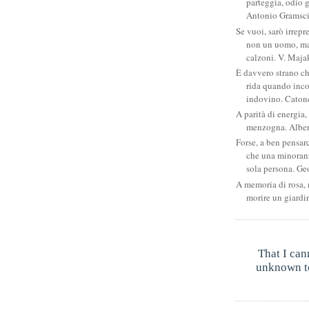
parteggia, odio g
Antonio Gramsc
Se vuoi, sarò irrepr
non un uomo, ma
calzoni. V. Maja
È davvero strano c
rida quando inco
indovino. Catone
A parità di energia, 
menzogna. Albe
Forse, a ben pensar
che una minoran
sola persona. Ge
A memoria di rosa, 
morire un giardi
That I can
unknown to