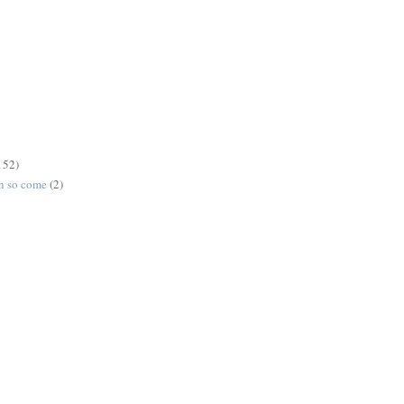
152)
on so come
(2)