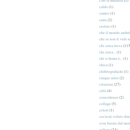
c'ho la malattia
(1)
caldo
(1)
cameo
(1)
carta
(2)
cestino
(1)
che il mondo andreb
che se non li vedi n
chi cerca trova
(115
chi cerca...
(1)
chi si ferma è...
(1)
chica
(1)
chifotografachi
(1)
cinque sensi
(2)
citazioni
(27)
città
(4)
coincidenze
(2)
collage
(5)
colori
(1)
cos'avrà voluto dir
cose buone dal mo
cultura
(34)