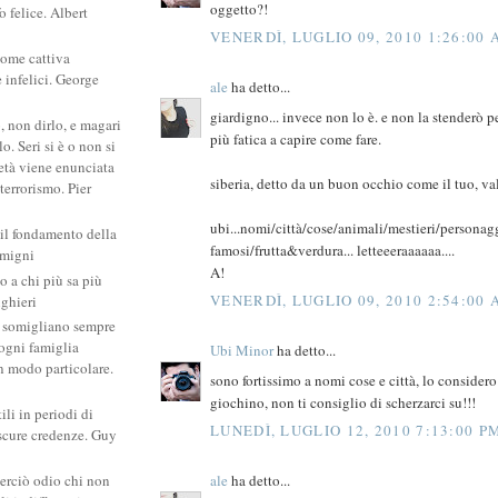
oggetto?!
 felice. Albert
VENERDÌ, LUGLIO 09, 2010 1:26:00
come cattiva
e infelici. George
ale
ha detto...
giardigno... invece non lo è. e non la stenderò pe
, non dirlo, e magari
più fatica a capire come fare.
. Seri si è o non si
ietà viene enunciata
siberia, detto da un buon occhio come il tuo, val
 terrorismo. Pier
ubi...nomi/città/cose/animali/mestieri/personag
 il fondamento della
famosi/frutta&verdura... letteeeraaaaaa....
amigni
A!
po a chi più sa più
VENERDÌ, LUGLIO 09, 2010 2:54:00
ighieri
si somigliano sempre
: ogni famiglia
Ubi Minor
ha detto...
un modo particolare.
sono fortissimo a nomi cose e città, lo considero
giochino, non ti consiglio di scherzarci su!!!
ili in periodi di
LUNEDÌ, LUGLIO 12, 2010 7:13:00 P
scure credenze. Guy
ale
ha detto...
erciò odio chi non