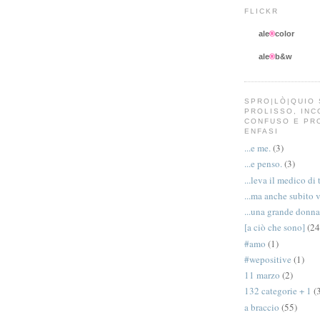
FLICKR
ale
®
color
ale
®
b&w
SPRO|LÒ|QUIO 
PROLISSO, IN
CONFUSO E PR
ENFASI
...e me.
(3)
...e penso.
(3)
...leva il medico di 
...ma anche subito 
...una grande donna
[a ciò che sono]
(24
#amo
(1)
#wepositive
(1)
11 marzo
(2)
132 categorie + 1
(
a braccio
(55)