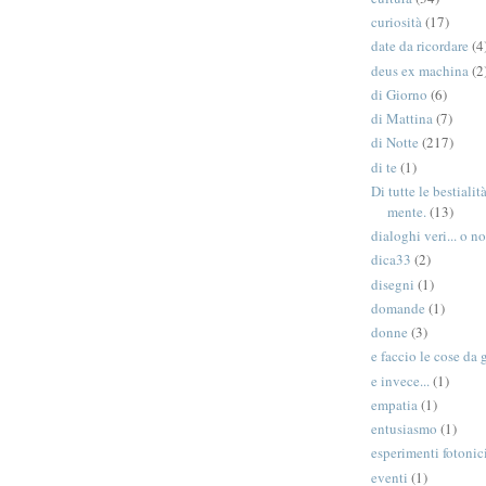
curiosità
(17)
date da ricordare
(4
deus ex machina
(2
di Giorno
(6)
di Mattina
(7)
di Notte
(217)
di te
(1)
Di tutte le bestiali
mente.
(13)
dialoghi veri... o no
dica33
(2)
disegni
(1)
domande
(1)
donne
(3)
e faccio le cose da 
e invece...
(1)
empatia
(1)
entusiasmo
(1)
esperimenti fotonic
eventi
(1)