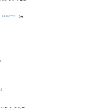
A
,
DI NOTTE
M
PM
ona, un animale, un