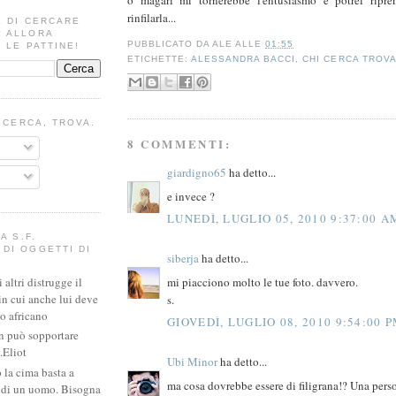
rinfilarla...
E DI CERCARE
? ALLORA
PUBBLICATO DA
ALE
ALLE
01:55
 LE PATTINE!
ETICHETTE:
ALESSANDRA BACCI
,
CHI CERCA TROV
I CERCA, TROVA.
8 COMMENTI:
giardigno65
ha detto...
e invece ?
LUNEDÌ, LUGLIO 05, 2010 9:37:00 A
A S.F.
DI OGGETTI DI
siberja
ha detto...
mi piacciono molto le tue foto. davvero.
altri distrugge il
in cui anche lui deve
s.
io africano
GIOVEDÌ, LUGLIO 08, 2010 9:54:00 
n può sopportare
.Eliot
Ubi Minor
ha detto...
 la cima basta a
ma cosa dovrebbe essere di filigrana!? Una pers
e di un uomo. Bisogna