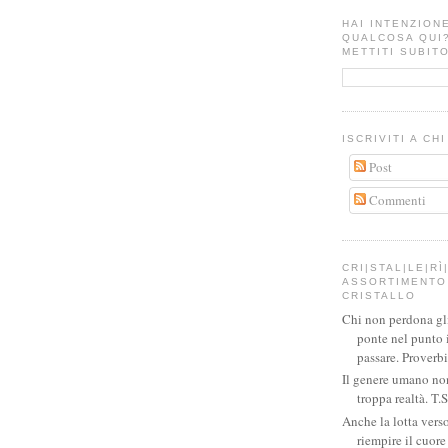
HAI INTENZION
QUALCOSA QUI
METTITI SUBITO
ISCRIVITI A CH
Post
Commenti
CRI|STAL|LE|RÌ|
ASSORTIMENTO 
CRISTALLO
Chi non perdona gli 
ponte nel punto 
passare. Proverb
Il genere umano no
troppa realtà. T.S
Anche la lotta verso
riempire il cuor