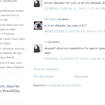
li indifferenti.
mi stai sfidando? no, cioè, se mi stai sfidando, di
i
LUNEDÌ, LUGLIO 12, 2010 7:27:00 P
ensibilmente tenero:
 una nuvola in
Ubi Minor
ha detto...
kovski
he un indovino non
sì, ti sto sfidando, ma come si fa?!
ntra un altro
MERCOLEDÌ, LUGLIO 14, 2010 1:53:
 il Censore
la verità vince sulla
ale
ha detto...
rt Camus
ahaaaah! allora sei competitivo! lo sapevo! gran
ci, un pazzo non era
sfida!
za formata da una
orge Orwell
GIOVEDÌ, LUGLIO 15, 2010 4:00:00 
non si è mai visto
niere. Denis Diderot
Posta un commento
Post più recente
Home page
.
Iscriviti a:
Commenti sul post (Atom)
not, must be
 Possibility
.