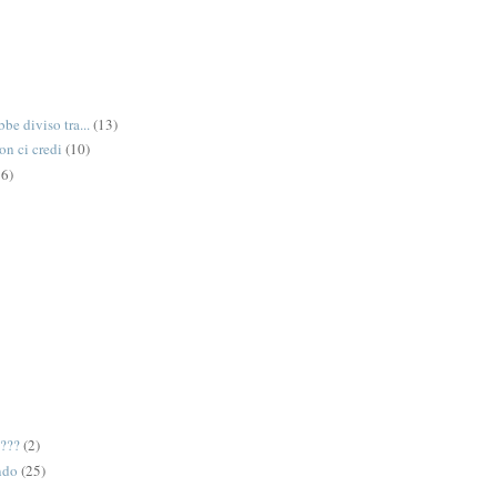
be diviso tra...
(13)
on ci credi
(10)
6)
e???
(2)
ndo
(25)