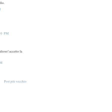
llo.
M
00 PM
dioso! accetto la
AM
Post più vecchio