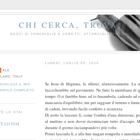
CHI CERCA, TROVA.
GUSCI DI CONCHIGLIE E CEROTTI. ATTORCIGLIANDOTIMI.
LUNEDÌ, LUGLIO 05, 2010
ALE
ILANO, ITALY
Se fosse di filigrana, la sfilerei, silenziosamente. La s
ISUALIZZA IL MIO
luccicherebbe sul pavimento. Ne farei la meridiana di 
ROFILO COMPLETO
tempo. O si farebbe fune, ed io funambola, cadendo ad 
mancanza d'equilibrio, ma per saggiare il terreno e farmi
di cadere, trovando facile conforto e sicurezza.
TE LO STAI
Di notte la lascerei lì, come l'ombra d'una direzione, pe
al mattino e non dover ricominciare tutto d'accapo. 
durante il giorno inciampandovi più volte.
Potrei lasciarla lì, e alla fine magari romperla o annodarla
o magari mi tornerebbe l'entusiasmo e potrei ripren