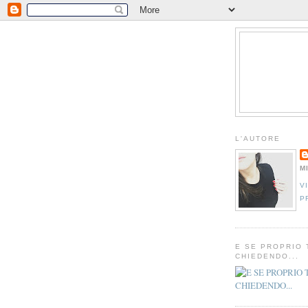
L'AUTORE
M
V
P
E SE PROPRIO 
CHIEDENDO...