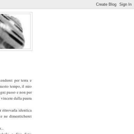
tenderei per terra e
questo tempo, il mio
ogni passo e non per
 vincere dalla paura
r ritrovarla identica
Me ne dimenticherei
...
derla e d'un fiato