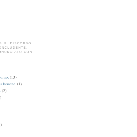
S.M. DISCORSO
CONCLUDENTE,
ONUNCIATO CON
torno.
(13)
va benone.
(1)
.
(2)
)
3)