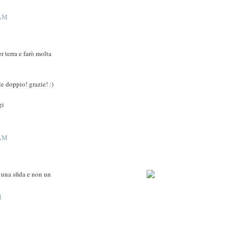
 AM
r terra e farò molta
e doppio! grazie! :)
gi
 AM
 una sfida e non un
M