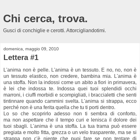
Chi cerca, trova.
Gusci di conchiglie e cerotti. Attorcigliandotimi.
domenica, maggio 09, 2010
Lettera #1
L'anima non è pelle. L'anima è un tessuto. E no, no, non è
un tessuto elastico, non credere, bambina mia. L'anima è
una stoffa. Non la indossi come un abito a fiori in primavera,
è lei che indossa te. Indossa quei tuoi splendidi occhi
marroni, i ciuffi morbidi e scompigliati, i braccialetti che senti
tintinnare quando cammini svelta. L'anima si strappa, ecco
perché non è una ferita quella che tu ti porti dentro.
Lo so che scoprirlo adesso non ti sembra di conforto,
ma non aspettare che il tempo curi e lenisca il dolore dei
tuoi sbagli. L'anima è una stoffa. La tua trama può essere
pregiata e molto fitta, grezza o un velo trasparente, ma se si
strappa non c'è niente che puoi fare se non tentare di