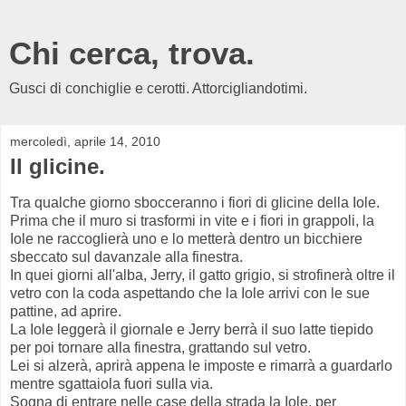
Chi cerca, trova.
Gusci di conchiglie e cerotti. Attorcigliandotimi.
mercoledì, aprile 14, 2010
Il glicine.
Tra qualche giorno sbocceranno i fiori di glicine della Iole.
Prima che il muro si trasformi in vite e i fiori in grappoli, la
Iole ne raccoglierà uno e lo metterà dentro un bicchiere
sbeccato sul davanzale alla finestra.
In quei giorni all'alba, Jerry, il gatto grigio, si strofinerà oltre il
vetro con la coda aspettando che la Iole arrivi con le sue
pattine, ad aprire.
La Iole leggerà il giornale e Jerry berrà il suo latte tiepido
per poi tornare alla finestra, grattando sul vetro.
Lei si alzerà, aprirà appena le imposte e rimarrà a guardarlo
mentre sgattaiola fuori sulla via.
Sogna di entrare nelle case della strada la Iole, per