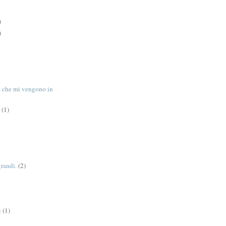
)
)
tà che mi vengono in
(1)
grandi.
(2)
i
(1)