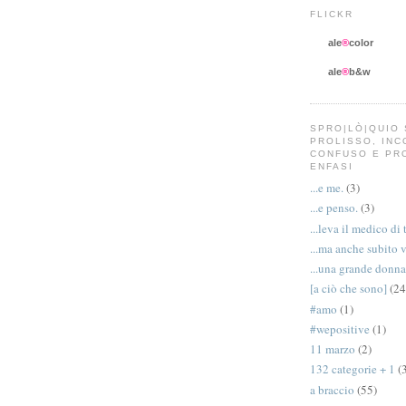
FLICKR
ale
®
color
ale
®
b&w
SPRO|LÒ|QUIO 
PROLISSO, IN
CONFUSO E PR
ENFASI
...e me.
(3)
...e penso.
(3)
...leva il medico di 
...ma anche subito 
...una grande donna
[a ciò che sono]
(24
#amo
(1)
#wepositive
(1)
11 marzo
(2)
132 categorie + 1
(
a braccio
(55)