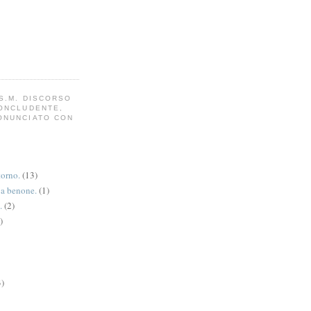
S.M. DISCORSO
CONCLUDENTE,
ONUNCIATO CON
torno.
(13)
va benone.
(1)
.
(2)
)
3)