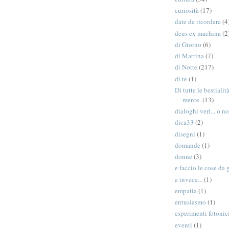
curiosità
(17)
date da ricordare
(4
deus ex machina
(2
di Giorno
(6)
di Mattina
(7)
di Notte
(217)
di te
(1)
Di tutte le bestiali
mente.
(13)
dialoghi veri... o no
dica33
(2)
disegni
(1)
domande
(1)
donne
(3)
e faccio le cose da 
e invece...
(1)
empatia
(1)
entusiasmo
(1)
esperimenti fotonic
eventi
(1)