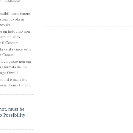
li indifferenti.
i
ensibilmente tenero:
 una nuvola in
kovski
he un indovino non
ntra un altro
 il Censore
la verità vince sulla
rt Camus
ci, un pazzo non era
za formata da una
orge Orwell
non si è mai visto
niere. Denis Diderot
.
not, must be
 Possibility
.