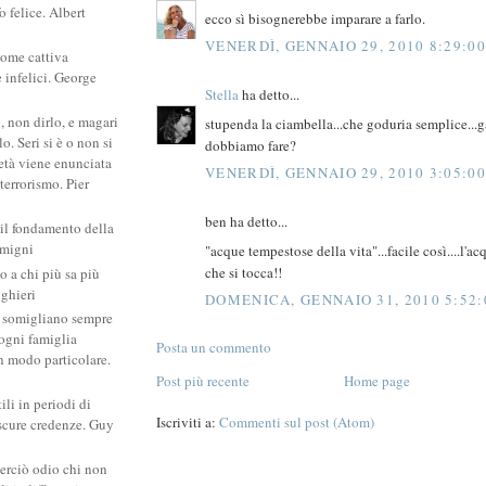
 felice. Albert
ecco sì bisognerebbe imparare a farlo.
VENERDÌ, GENNAIO 29, 2010 8:29:0
come cattiva
e infelici. George
Stella
ha detto...
, non dirlo, e magari
stupenda la ciambella...che goduria semplice...g
. Seri si è o non si
dobbiamo fare?
ietà viene enunciata
VENERDÌ, GENNAIO 29, 2010 3:05:0
 terrorismo. Pier
ben ha detto...
 il fondamento della
amigni
"acque tempestose della vita"...facile così....l'ac
che si tocca!!
po a chi più sa più
ighieri
DOMENICA, GENNAIO 31, 2010 5:52:
si somigliano sempre
: ogni famiglia
Posta un commento
un modo particolare.
Post più recente
Home page
ili in periodi di
Iscriviti a:
Commenti sul post (Atom)
scure credenze. Guy
erciò odio chi non