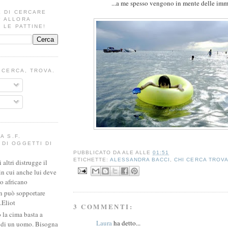
...a me spesso vengono in mente delle imm
E DI CERCARE
? ALLORA
 LE PATTINE!
I CERCA, TROVA.
A S.F.
DI OGGETTI DI
PUBBLICATO DA
ALE
ALLE
01:51
ETICHETTE:
ALESSANDRA BACCI
,
CHI CERCA TROV
altri distrugge il
in cui anche lui deve
io africano
n può sopportare
.Eliot
3 COMMENTI:
 la cima basta a
Laura
ha detto...
e di un uomo. Bisogna