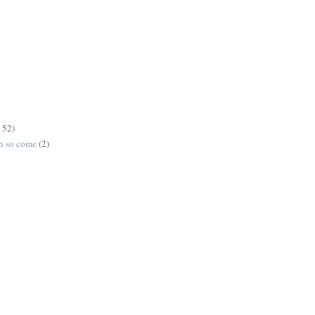
152)
on so come
(2)