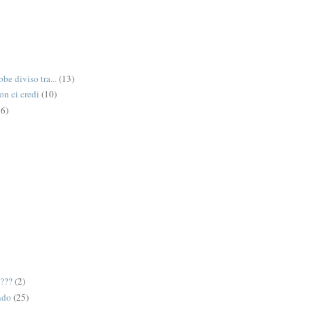
be diviso tra...
(13)
on ci credi
(10)
6)
e???
(2)
ndo
(25)