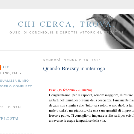
CHI CERCA, TROVA.
GUSCI DI CONCHIGLIE E CEROTTI. ATTORCIGLIANDOTIMI.
VENERDÌ, GENNAIO 29, 2010
Quando Brezsny m'interroga...
ALE
ILANO, ITALY
ISUALIZZA IL MIO
ROFILO COMPLETO
Pesci (19 febbraio - 20 marzo)
Congratulazioni per la capacità, sempre maggiore, di restare 
agitarti nel tumultuoso fiume della coscienza. Finalmente hai
di caos non significa che “tutto va a rotoli, o mio dio!, la terr
TE LO STAI
male trionfa”, ma piuttosto che una sana quantità di imprevis
fresco e pulito. Ti consiglio di imparare a rilassarti per scivo
attraverso le acque tempestose della vita.