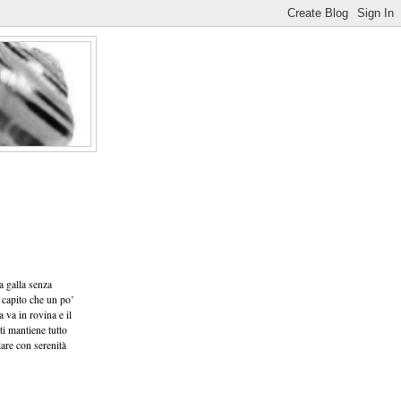
a galla senza
 capito che un po’
a va in rovina e il
ti mantiene tutto
lare con serenità