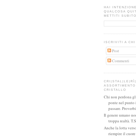
HAI INTENZION
QUALCOSA QUI
METTITI SUBITO
ISCRIVITI A CH
Post
Commenti
CRI|STAL|LE|RÌ|
ASSORTIMENTO 
CRISTALLO
Chi non perdona gli 
ponte nel punto 
passare. Proverb
Il genere umano no
troppa realtà. T.S
Anche la lotta verso
riempire il cuor