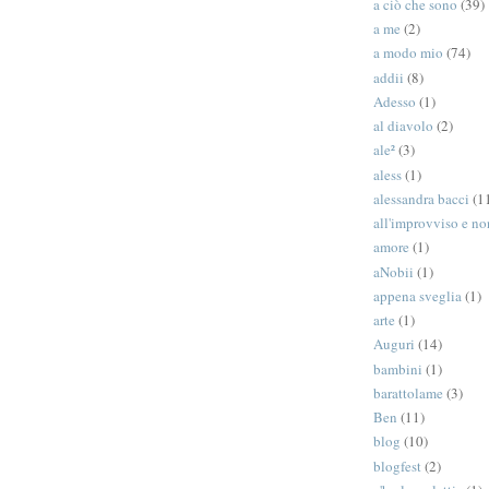
a ciò che sono
(39)
a me
(2)
a modo mio
(74)
addii
(8)
Adesso
(1)
al diavolo
(2)
ale²
(3)
aless
(1)
alessandra bacci
(1
all'improvviso e n
amore
(1)
aNobii
(1)
appena sveglia
(1)
arte
(1)
Auguri
(14)
bambini
(1)
barattolame
(3)
Ben
(11)
blog
(10)
blogfest
(2)