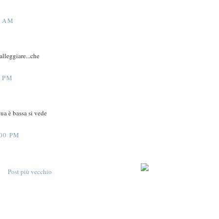
0 AM
alleggiare...che
0 PM
qua è bassa si vede
00 PM
Post più vecchio