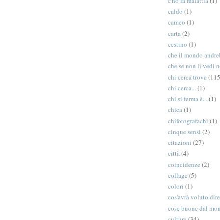
c'ho la malattia
(1)
caldo
(1)
cameo
(1)
carta
(2)
cestino
(1)
che il mondo andreb
che se non li vedi n
chi cerca trova
(115
chi cerca...
(1)
chi si ferma è...
(1)
chica
(1)
chifotografachi
(1)
cinque sensi
(2)
citazioni
(27)
città
(4)
coincidenze
(2)
collage
(5)
colori
(1)
cos'avrà voluto dir
cose buone dal mo
cultura
(34)