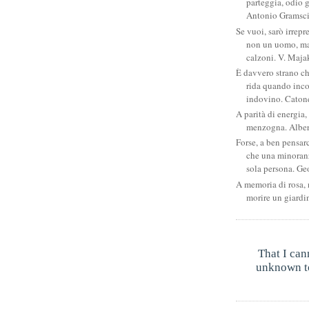
parteggia, odio g
Antonio Gramsc
Se vuoi, sarò irrepr
non un uomo, ma
calzoni. V. Maja
È davvero strano c
rida quando inco
indovino. Catone
A parità di energia, 
menzogna. Albe
Forse, a ben pensar
che una minoran
sola persona. Ge
A memoria di rosa, 
morire un giardi
That I can
unknown to