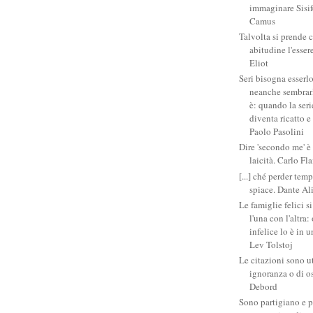
immaginare Sisifo
Camus
Talvolta si prende 
abitudine l'esser
Eliot
Seri bisogna esserlo
neanche sembrarlo
è: quando la ser
diventa ricatto e
Paolo Pasolini
Dire 'secondo me' è
laicità. Carlo Fl
[...] ché perder tem
spiace. Dante Al
Le famiglie felici 
l'una con l'altra
infelice lo è in 
Lev Tolstoj
Le citazioni sono ut
ignoranza o di o
Debord
Sono partigiano e p