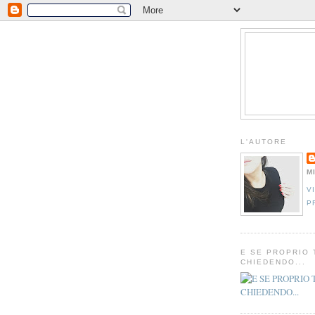
L'AUTORE
M
V
P
E SE PROPRIO 
CHIEDENDO...