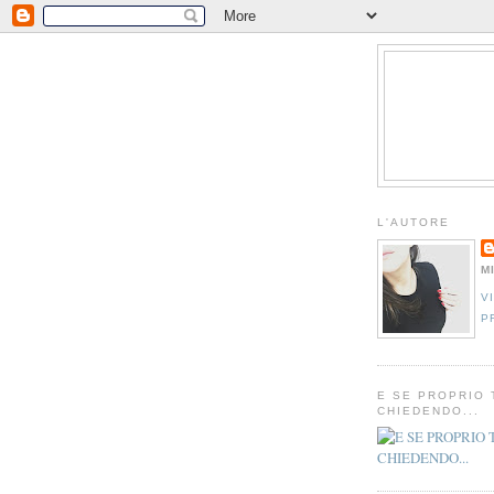
L'AUTORE
M
V
P
E SE PROPRIO 
CHIEDENDO...