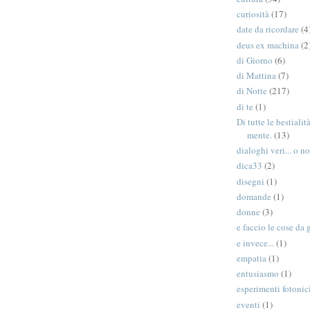
curiosità
(17)
date da ricordare
(4
deus ex machina
(2
di Giorno
(6)
di Mattina
(7)
di Notte
(217)
di te
(1)
Di tutte le bestiali
mente.
(13)
dialoghi veri... o no
dica33
(2)
disegni
(1)
domande
(1)
donne
(3)
e faccio le cose da 
e invece...
(1)
empatia
(1)
entusiasmo
(1)
esperimenti fotonic
eventi
(1)