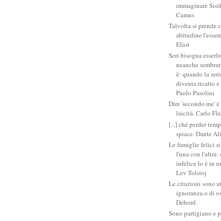
immaginare Sisifo
Camus
Talvolta si prende 
abitudine l'esser
Eliot
Seri bisogna esserlo
neanche sembrarlo
è: quando la ser
diventa ricatto e
Paolo Pasolini
Dire 'secondo me' è
laicità. Carlo Fl
[...] ché perder tem
spiace. Dante Al
Le famiglie felici 
l'una con l'altra
infelice lo è in 
Lev Tolstoj
Le citazioni sono ut
ignoranza o di o
Debord
Sono partigiano e p