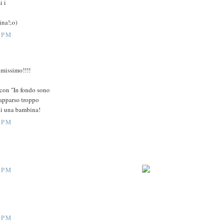
i i
ina!;o)
0 PM
imissimo!!!!
t con "In fondo sono
 apparso troppo
a di una bambina!
0 PM
0 PM
0 PM