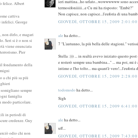
ieri mattina...ho urlato...wowwwwww sono acces
 felice. Albert
termosifoniiiii...e Cu mi ha risposto: "Embè?"
Non capisce, non capisce...l'euforia di una bamb
come cattiva
GIOVEDÌ, OTTOBRE 15, 2009 2:01:0
e infelici. George
, non dirlo, e magari
ale
ha detto...
. Seri si è o non si
7 "L'autunno, la più bella delle stagioni." veriss
ietà viene enunciata
 terrorismo. Pier
Stella :))) ... in realtà avevo iniziato questo pos
e resterò sempre una bambina..." ... ma poi, mi è
 il fondamento della
intimo e l'ho tolto... ma quant'è vero!...l'eufori
amigni
GIOVEDÌ, OTTOBRE 15, 2009 2:28:0
po a chi più sa più
ighieri
todomodo
ha detto...
si somigliano sempre
: ogni famiglia
Sigh
un modo particolare.
GIOVEDÌ, OTTOBRE 15, 2009 6:41:0
ili in periodi di
ale
ha detto...
scure credenze. Guy
uff...
erciò odio chi non
GIOVEDÌ, OTTOBRE 15, 2009 7:43:0