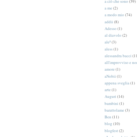
a ciò che sono
(39)
a me
(2)
a modo mio
(74)
addii
(8)
Adesso
(1)
al diavolo
(2)
ale²
(3)
aless
(1)
alessandra bacci
(1
all'improvviso e n
amore
(1)
aNobii
(1)
appena sveglia
(1)
arte
(1)
Auguri
(14)
bambini
(1)
barattolame
(3)
Ben
(11)
blog
(10)
blogfest
(2)