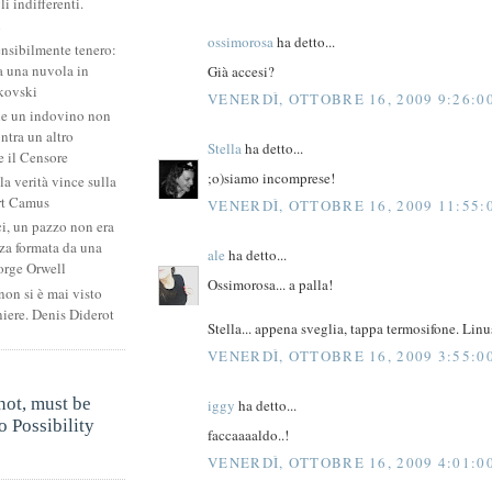
li indifferenti.
i
ossimorosa
ha detto...
ensibilmente tenero:
 una nuvola in
Già accesi?
kovski
VENERDÌ, OTTOBRE 16, 2009 9:26:0
he un indovino non
ntra un altro
Stella
ha detto...
 il Censore
;o)siamo incomprese!
la verità vince sulla
rt Camus
VENERDÌ, OTTOBRE 16, 2009 11:55:
ci, un pazzo non era
za formata da una
ale
ha detto...
orge Orwell
Ossimorosa... a palla!
non si è mai visto
niere. Denis Diderot
Stella... appena sveglia, tappa termosifone. Linu
VENERDÌ, OTTOBRE 16, 2009 3:55:0
.
not, must be
iggy
ha detto...
 Possibility
faccaaaaldo..!
.
VENERDÌ, OTTOBRE 16, 2009 4:01:0