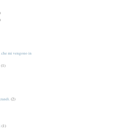
)
)
tà che mi vengono in
(1)
grandi.
(2)
i
(1)