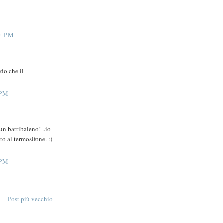
0 PM
do che il
 PM
un battibaleno! ..io
o al termosifone. :)
 PM
Post più vecchio