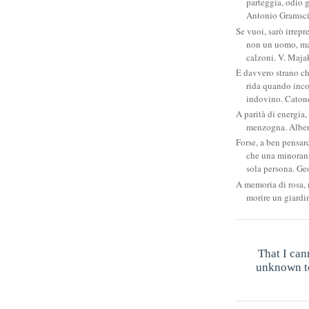
parteggia, odio g
Antonio Gramsc
Se vuoi, sarò irrepr
non un uomo, ma
calzoni. V. Maja
È davvero strano c
rida quando inco
indovino. Catone
A parità di energia, 
menzogna. Albe
Forse, a ben pensar
che una minoran
sola persona. Ge
A memoria di rosa, 
morire un giardi
That I can
unknown to