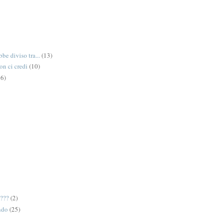
be diviso tra...
(13)
on ci credi
(10)
6)
e???
(2)
ndo
(25)