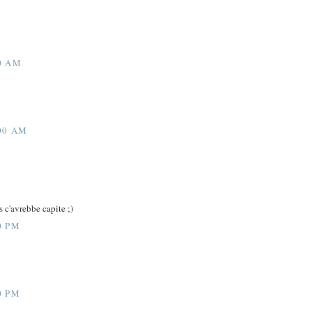
0 AM
00 AM
s c'avrebbe capite ;)
0 PM
0 PM