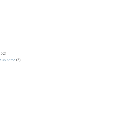
152)
on so come
(2)