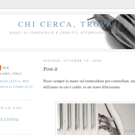
CHI CERCA, TROVA.
GUSCI DI CONCHIGLIE E CEROTTI. ATTORCIGLIANDOTIMI.
GIOVEDÌ, OTTOBRE 15, 2009
Post-it
ALE
ILANO, ITALY
Passo sempre la mano sul termosifone per controllare, m
ISUALIZZA IL MIO
dell'anno in cui è caldo, io mi sento felicissima.
ROFILO COMPLETO
TE LO STAI