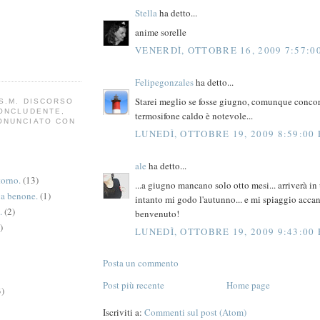
Stella
ha detto...
anime sorelle
VENERDÌ, OTTOBRE 16, 2009 7:57:0
Felipegonzales
ha detto...
Starei meglio se fosse giugno, comunque concor
S.M. DISCORSO
CONCLUDENTE,
termosifone caldo è notevole...
ONUNCIATO CON
LUNEDÌ, OTTOBRE 19, 2009 8:59:00
ale
ha detto...
torno.
(13)
...a giugno mancano solo otto mesi... arriverà in 
va benone.
(1)
intanto mi godo l'autunno... e mi spiaggio accant
.
(2)
benvenuto!
)
LUNEDÌ, OTTOBRE 19, 2009 9:43:00
Posta un commento
Post più recente
Home page
3)
Iscriviti a:
Commenti sul post (Atom)