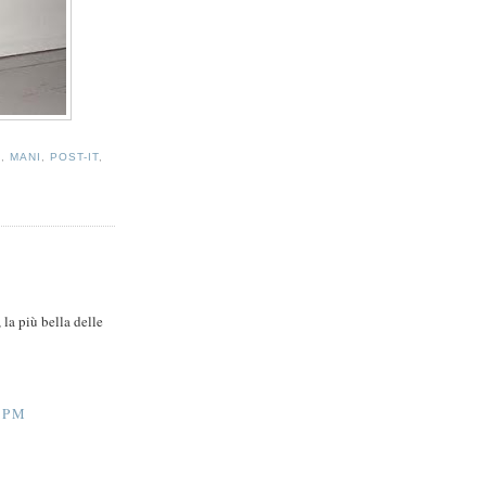
A
,
MANI
,
POST-IT
,
la più bella delle
0 PM