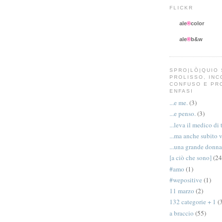
FLICKR
ale
®
color
ale
®
b&w
SPRO|LÒ|QUIO 
PROLISSO, IN
CONFUSO E PR
ENFASI
...e me.
(3)
...e penso.
(3)
...leva il medico di 
...ma anche subito 
...una grande donna
[a ciò che sono]
(24
#amo
(1)
#wepositive
(1)
11 marzo
(2)
132 categorie + 1
(
a braccio
(55)