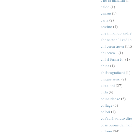
c'ho la malattia
(1)
caldo
(1)
cameo
(1)
carta
(2)
cestino
(1)
che il mondo andreb
che se non li vedi n
chi cerca trova
(115
chi cerca...
(1)
chi si ferma è...
(1)
chica
(1)
chifotografachi
(1)
cinque sensi
(2)
citazioni
(27)
città
(4)
coincidenze
(2)
collage
(5)
colori
(1)
cos'avrà voluto dir
cose buone dal mo
cultura
(34)