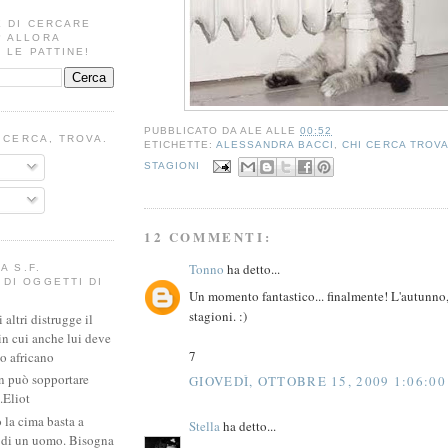
E DI CERCARE
? ALLORA
 LE PATTINE!
PUBBLICATO DA
ALE
ALLE
00:52
I CERCA, TROVA.
ETICHETTE:
ALESSANDRA BACCI
,
CHI CERCA TROV
STAGIONI
12 COMMENTI:
Tonno
ha detto...
A S.F.
DI OGGETTI DI
Un momento fantastico... finalmente! L'autunno, 
stagioni. :)
altri distrugge il
in cui anche lui deve
7
io africano
n può sopportare
GIOVEDÌ, OTTOBRE 15, 2009 1:06:0
.Eliot
 la cima basta a
Stella
ha detto...
e di un uomo. Bisogna