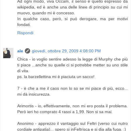
Ad ogni modo, viva Occam, il senso è quello espresso da
wikipedia, ed è anche una delle linee di principio su cui mi
muovo, quando mi è concesso.
In qualche caso, però, si può derogare, ma per motivi
fondati.
Rispondi
ale
giovedì, ottobre 29, 2009 4:08:00 PM
Chica - io voglio sentire adesso la legge di Murphy che più
ti piace ...anche su quelle ci si potrebbe metter su uno stile
di vita.
ps. la barzellettina mi è piaciuta un sacco!
7 - è che a me il caos non lo so se mi piace di più, ecco...
mi dà insicurezza.
Arimortis - io, effettivamente, non mi ero posta il problema.
Però ieri ho comprato 4 rasoi a 1,99. Non si sa mai.
Anonimo - apprezzo il vantaggio sul Feltri (verso cui nutro
cordiale antipatia)... spero si inFeltrisca e si dia alla fuga. :)