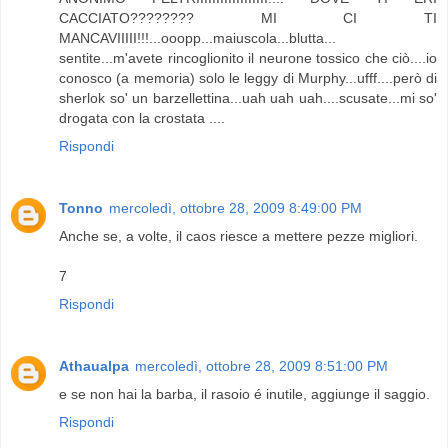
CACCIATO???????? MI CI TI
MANCAVIIIII!!!...ooopp...maiuscola...blutta...
sentite...m'avete rincoglionito il neurone tossico che ciò....io
conosco (a memoria) solo le leggy di Murphy...ufff....però di
sherlok so' un barzellettina...uah uah uah....scusate...mi so'
drogata con la crostata ....
Rispondi
Tonno
mercoledì, ottobre 28, 2009 8:49:00 PM
Anche se, a volte, il caos riesce a mettere pezze migliori.
7
Rispondi
Athaualpa
mercoledì, ottobre 28, 2009 8:51:00 PM
e se non hai la barba, il rasoio é inutile, aggiunge il saggio.
Rispondi