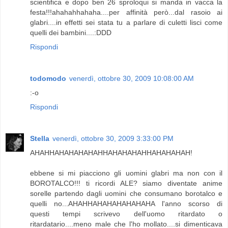
scientifica e dopo ben 26 sproloqui si manda in vacca la
festa!!!ahahahhahaha....per affinità però...dal rasoio ai
glabri....in effetti sei stata tu a parlare di culetti lisci come
quelli dei bambini....:DDD
Rispondi
todomodo
venerdì, ottobre 30, 2009 10:08:00 AM
:-o
Rispondi
Stella
venerdì, ottobre 30, 2009 3:33:00 PM
AHAHHAHAHAHAHAHHAHAHAHAHHAHAHAHAH!
ebbene si mi piacciono gli uomini glabri ma non con il
BOROTALCO!!! ti ricordi ALE? siamo diventate anime
sorelle partendo dagli uomini che consumano borotalco e
quelli no...AHAHHAHAHAHAHAHAHA l'anno scorso di
questi tempi scrivevo dell'uomo ritardato o
ritardatario....meno male che l'ho mollato....si dimenticava