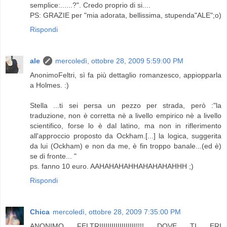
semplice:......?". Credo proprio di si....
PS: GRAZIE per "mia adorata, bellissima, stupenda"ALE";o)
Rispondi
ale
mercoledì, ottobre 28, 2009 5:59:00 PM
AnonimoFeltri, sì fa più dettaglio romanzesco, appiopparla
a Holmes. :)
Stella ...ti sei persa un pezzo per strada, però :"la
traduzione, non è corretta nè a livello empirico nè a livello
scientifico, forse lo è dal latino, ma non in riflerimento
all'approccio proposto da Ockham.[...] la logica, suggerita
da lui (Ockham) e non da me, è fin troppo banale...(ed è)
se di fronte... "
ps. fanno 10 euro. AAHAHAHAHHAHAHAHAHHH ;)
Rispondi
Chica
mercoledì, ottobre 28, 2009 7:35:00 PM
ANONIMO FELTRIIIIIIIIIIIIIIIIII!!!! DOVE TI ERI