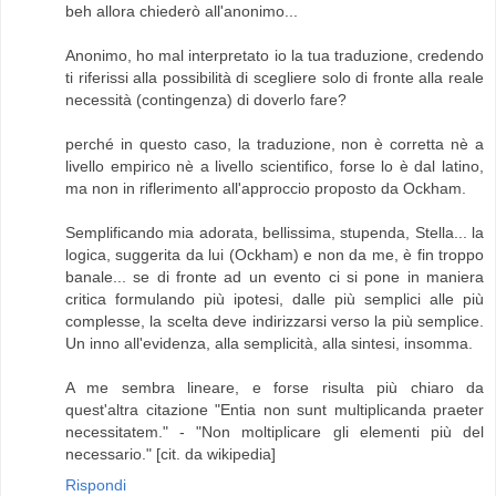
beh allora chiederò all'anonimo...
Anonimo, ho mal interpretato io la tua traduzione, credendo
ti riferissi alla possibilità di scegliere solo di fronte alla reale
necessità (contingenza) di doverlo fare?
perché in questo caso, la traduzione, non è corretta nè a
livello empirico nè a livello scientifico, forse lo è dal latino,
ma non in riflerimento all'approccio proposto da Ockham.
Semplificando mia adorata, bellissima, stupenda, Stella... la
logica, suggerita da lui (Ockham) e non da me, è fin troppo
banale... se di fronte ad un evento ci si pone in maniera
critica formulando più ipotesi, dalle più semplici alle più
complesse, la scelta deve indirizzarsi verso la più semplice.
Un inno all'evidenza, alla semplicità, alla sintesi, insomma.
A me sembra lineare, e forse risulta più chiaro da
quest'altra citazione "Entia non sunt multiplicanda praeter
necessitatem." - "Non moltiplicare gli elementi più del
necessario." [cit. da wikipedia]
Rispondi