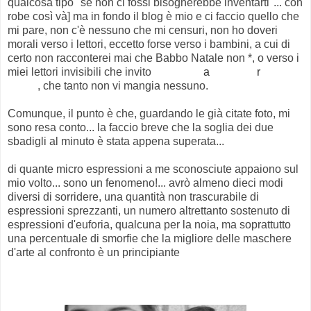
qualcosa tipo "se non ci fossi bisognerebbe inventarti"... con
robe così và] ma in fondo il blog è mio e ci faccio quello che
mi pare, non c'è nessuno che mi censuri, non ho doveri
morali verso i lettori, eccetto forse verso i bambini, a cui di
certo non racconterei mai che Babbo Natale non *, o verso i
miei lettori invisibili che invito
ancora un
a
volta a fa
r
si
avanti
, che tanto non vi mangia nessuno.
Comunque, il punto è che, guardando le già citate foto, mi
sono resa conto... la faccio breve che la soglia dei due
sbadigli al minuto è stata appena superata...
di quante micro espressioni a me sconosciute appaiono sul
mio volto... sono un fenomeno!... avrò almeno dieci modi
diversi di sorridere, una quantità non trascurabile di
espressioni sprezzanti, un numero altrettanto sostenuto di
espressioni d'euforia, qualcuna per la noia, ma soprattutto
una percentuale di smorfie che la migliore delle maschere
d'arte al confronto è un principiante