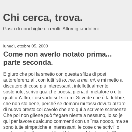
Chi cerca, trova.
Gusci di conchiglie e cerotti. Attorcigliandotimi.
lunedì, ottobre 05, 2009
Come non averlo notato prima...
parte seconda.
E giuro che poi la smetto con questa sfilza di post
autoreferenziali, con tutti 'sti
io,
me, a me, mi
, e mi metto a
discutere di cose più interessanti, intellettualmente
sostenute, scrivo qualche poesia piena di metafore o cito
qualcun'altro, così vado sul sicuro. Si vede che è la febbre,
che non sto bene, perché se domani mi fossi dovuta alzare
di nuovo presto col cavolo che ero qui a scrivere scemenze.
Che poi non gliene può fregare niente a nessuno, lo so [e
qui per favore qualcuno commenti con un "ma noooo, ma se
sono tutte simpatiche e interessanti le cose che scrivi" o