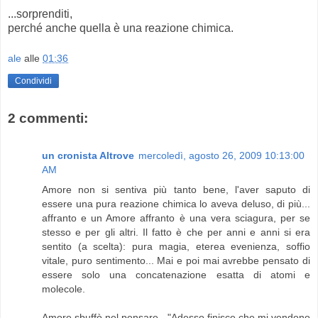
...sorprenditi,
perché anche quella è una reazione chimica.
ale
alle
01:36
Condividi
2 commenti:
un cronista Altrove
mercoledì, agosto 26, 2009 10:13:00
AM
Amore non si sentiva più tanto bene, l'aver saputo di
essere una pura reazione chimica lo aveva deluso, di più...
affranto e un Amore affranto è una vera sciagura, per se
stesso e per gli altri. Il fatto è che per anni e anni si era
sentito (a scelta): pura magia, eterea evenienza, soffio
vitale, puro sentimento... Mai e poi mai avrebbe pensato di
essere solo una concatenazione esatta di atomi e
molecole.
Amore sbuffò nel pensare - "Adesso finisce che mi vendono