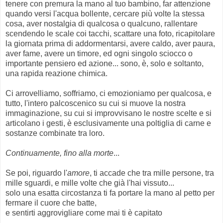
tenere con premura la mano al tuo bambino, far attenzione
quando versi l'acqua bollente, cercare più volte la stessa
cosa, aver nostalgia di qualcosa o qualcuno, rallentare
scendendo le scale coi tacchi, scattare una foto, ricapitolare
la giornata prima di addormentarsi, avere caldo, aver paura,
aver fame, avere un timore, ed ogni singolo sciocco o
importante pensiero ed azione... sono, è, solo e soltanto,
una rapida reazione chimica.
Ci arrovelliamo, soffriamo, ci emozioniamo per qualcosa, e
tutto, l'intero palcoscenico su cui si muove la nostra
immaginazione, su cui si improvvisano le nostre scelte e si
articolano i gesti, è esclusivamente una poltiglia di carne e
sostanze combinate tra loro.
Continuamente, fino alla morte
...
Se poi, riguardo l'
amore
, ti accade che tra mille persone, tra
mille sguardi, e mille volte che già l'hai vissuto...
solo una esatta circostanza ti fa portare la mano al petto per
fermare il cuore che batte,
e sentirti aggrovigliare come mai ti è capitato