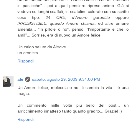
in pasticche" - poi a quel pensiero riprese animo. Già si
vedeva su lunghi scaffali, in scatoline colorate con su scritto
cose tipo:
24 ORE, d'Amore garantito
oppure
IRRESISTIBILE, quando Amore chiama
, ed altre umane
amenità... "In pillole o no", pensò, "l'importante è che io
ami!"... Sorrise, era di nuovo un Amore felice.
Un caldo saluto da Altrove
un cronista
Rispondi
ale
sabato, agosto 29, 2009 9:34:00 PM
Un Amore felice, molecola o no, ti cambia la vita... è una
magia.
Un commento mille volte più bello del post... un
arricchimento innatteso tanto quanto gradito... Grazie! :)
Rispondi