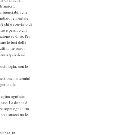
di amici...
irrinunciabili che
condizione mentale.
c'è chi è convinto di
tro e persino chi
nzione su di sé. Per
are le luci della
ultimi tre sono i
mente quieti, ad
sociologia, non le
uestione, in termini
petto alla
Regina ogni sua
pesse. La donna di
are sopra ogni altra
o e stracci tra le
stanza, in