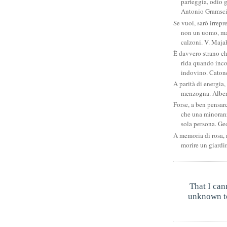
parteggia, odio g
Antonio Gramsc
Se vuoi, sarò irrepr
non un uomo, ma
calzoni. V. Maja
È davvero strano c
rida quando inco
indovino. Catone
A parità di energia, 
menzogna. Albe
Forse, a ben pensar
che una minoran
sola persona. Ge
A memoria di rosa, 
morire un giardi
That I can
unknown to