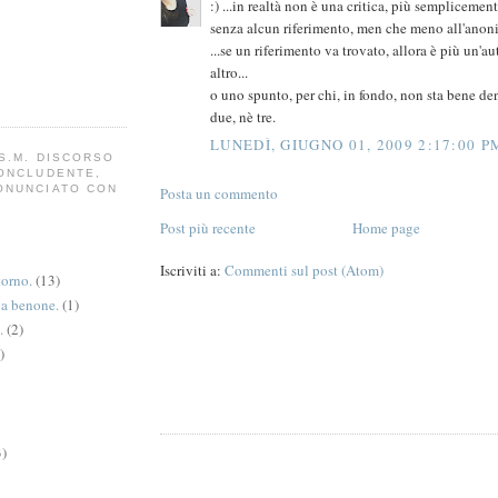
:) ...in realtà non è una critica, più semplicement
senza alcun riferimento, men che meno all'anoni
...se un riferimento va trovato, allora è più un'au
altro...
o uno spunto, per chi, in fondo, non sta bene de
due, nè tre.
LUNEDÌ, GIUGNO 01, 2009 2:17:00 P
S.M. DISCORSO
CONCLUDENTE,
ONUNCIATO CON
Posta un commento
Post più recente
Home page
Iscriviti a:
Commenti sul post (Atom)
torno.
(13)
va benone.
(1)
.
(2)
)
3)