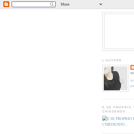
L'AUTORE
M
V
P
E SE PROPRIO 
CHIEDENDO...