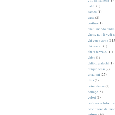
c'ho la malattia
(1)
caldo
(1)
cameo
(1)
carta
(2)
cestino
(1)
che il mondo andreb
che se non li vedi n
chi cerca trova
(115
chi cerca...
(1)
chi si ferma è...
(1)
chica
(1)
chifotografachi
(1)
cinque sensi
(2)
citazioni
(27)
città
(4)
coincidenze
(2)
collage
(5)
colori
(1)
cos'avrà voluto dir
cose buone dal mo
cultura
(34)