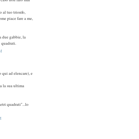
o al tuo trionfo,
come piace fare a me,
a due gabbie, la
 quadrati.
AM
 qui ad elencare), e
ma la sua ultima
tri quadrati"...lo
M