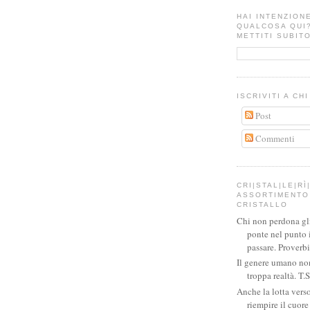
HAI INTENZION
QUALCOSA QUI
METTITI SUBITO
ISCRIVITI A CH
Post
Commenti
CRI|STAL|LE|RÌ|
ASSORTIMENTO 
CRISTALLO
Chi non perdona gli 
ponte nel punto 
passare. Proverb
Il genere umano no
troppa realtà. T.S
Anche la lotta verso
riempire il cuor