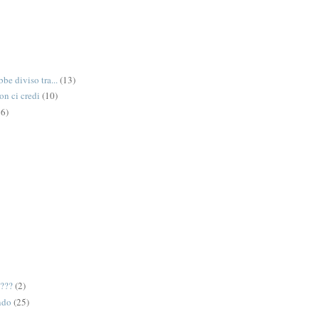
be diviso tra...
(13)
on ci credi
(10)
6)
e???
(2)
ndo
(25)