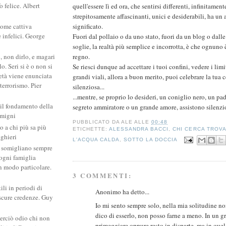
 felice. Albert
quell'essere lì ed ora, che sentirsi differenti, infinitamen
strepitosamente affascinanti, unici e desiderabili, ha un
significato.
come cattiva
e infelici. George
Fuori dal pollaio o da uno stato, fuori da un blog o dalle
soglie, la realtà più semplice e incorrotta, è che ognuno
regno.
, non dirlo, e magari
. Seri si è o non si
Se riesci dunque ad accettare i tuoi confini, vedere i limit
ietà viene enunciata
grandi viali, allora a buon merito, puoi celebrare la tua 
 terrorismo. Pier
silenziosa...
...mentre, se proprio lo desideri, un coniglio nero, un pa
 il fondamento della
segreto ammiratore o un grande amore, assistono silenzios
amigni
PUBBLICATO DA
ALE
ALLE
00:48
po a chi più sa più
ETICHETTE:
ALESSANDRA BACCI
,
CHI CERCA TROV
ighieri
L'ACQUA CALDA
,
SOTTO LA DOCCIA
si somigliano sempre
: ogni famiglia
un modo particolare.
3 COMMENTI:
ili in periodi di
Anonimo ha detto...
scure credenze. Guy
Io mi sento sempre solo, nella mia solitudine no
dico di esserlo, non posso farne a meno. In un g
erciò odio chi non
primeggiare oppure resto in disparte, ma in quel