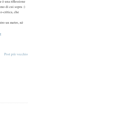
e è una riflessione
mo di cui sopra :)
to-critica, che
ntro un metro, nè
M
Post più vecchio