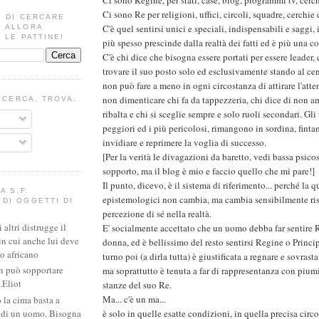
Ci sono Re per religioni, uffici, circoli, squadre, cerchie 
E DI CERCARE
C'è quel sentirsi unici e speciali, indispensabili e saggi, 
? ALLORA
 LE PATTINE!
più spesso prescinde dalla realtà dei fatti ed è più una 
C'è chi dice che bisogna essere portati per essere leader, 
trovare il suo posto solo ed esclusivamente stando al cen
non può fare a meno in ogni circostanza di attirare l'atte
non dimenticare chi fa da tappezzeria, chi dice di non am
I CERCA, TROVA.
ribalta e chi si sceglie sempre e solo ruoli secondari. Gli 
peggiori ed i più pericolosi, rimangono in sordina, finta
invidiare e reprimere la voglia di successo.
[Per la verità le divagazioni da baretto, vedi bassa psico
sopporto, ma il blog è mio e faccio quello che mi pare!]
Il punto, dicevo, è il sistema di riferimento... perché la q
A S.F.
epistemologici non cambia, ma cambia sensibilmente ris
DI OGGETTI DI
percezione di sé nella realtà.
altri distrugge il
E' socialmente accettato che un uomo debba far sentire 
in cui anche lui deve
donna, ed è bellissimo del resto sentirsi Regine o Princi
io africano
turno poi (a dirla tutta) è giustificata a regnare e sovrast
n può sopportare
ma soprattutto è tenuta a far di rappresentanza con piumin
.Eliot
stanze del suo Re.
Ma... c'è un ma...
 la cima basta a
e di un uomo. Bisogna
è solo in quelle esatte condizioni, in quella precisa circo