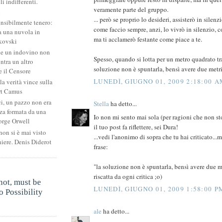
li indifferenti.
veramente parte del gruppo.
i
... però se proprio lo desideri, assisterò in silenzi
ensibilmente tenero:
come faccio sempre, anzi, lo vivrò in silenzio, 
 una nuvola in
ma ti acclamerò festante come piace a te.
kovski
he un indovino non
Spesso, quando si lotta per un metro quadrato tr
ntra un altro
soluzione non è spuntarla, bensì avere due metri
 il Censore
LUNEDÌ, GIUGNO 01, 2009 2:18:00 
la verità vince sulla
rt Camus
ci, un pazzo non era
Stella
ha detto...
za formata da una
Io non mi sento mai sola (per ragioni che non sto
orge Orwell
il tuo post fa riflettere, sei Dura!
non si è mai visto
...vedi l'anonimo di sopra che tu hai criticato...
niere. Denis Diderot
frase:
"la soluzione non è spuntarla, bensì avere due me
.
riscatta da ogni critica ;o)
not, must be
LUNEDÌ, GIUGNO 01, 2009 1:58:00 P
 Possibility
.
ale
ha detto...