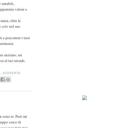
te amabili,
 apparente valore e
 mura, oltre le
 è
solo
nel suo
i e percorrere i tuoi
cerimonia
dre anziano, un
i al tuo trionfo.
A
,
SCOPERTA
n sono re. Però mi
ruppo cerco di
 caso non farò mai