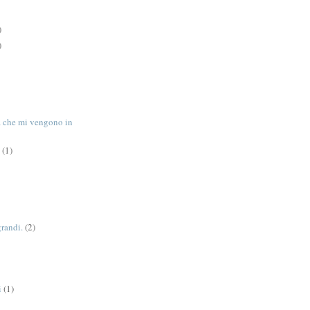
)
)
tà che mi vengono in
(1)
grandi.
(2)
i
(1)