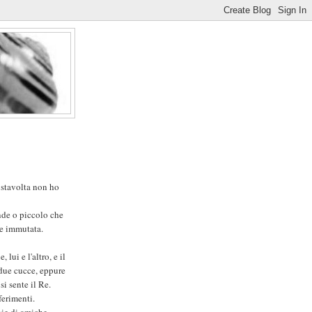
e stavolta non ho
ande o piccolo che
te immutata.
lui e l'altro, e il
 due cucce, eppure
si sente il Re.
erimenti.
ie di amiche...