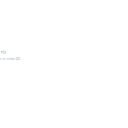
152)
on so come
(2)