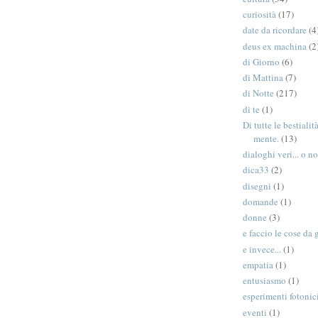
curiosità
(17)
date da ricordare
(4
deus ex machina
(2
di Giorno
(6)
di Mattina
(7)
di Notte
(217)
di te
(1)
Di tutte le bestiali
mente.
(13)
dialoghi veri... o no
dica33
(2)
disegni
(1)
domande
(1)
donne
(3)
e faccio le cose da 
e invece...
(1)
empatia
(1)
entusiasmo
(1)
esperimenti fotonic
eventi
(1)