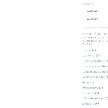
FLICKR
ale
®
color
ale
®
b&w
SPRO|LÒ|QUIO 
PROLISSO, IN
CONFUSO E PR
ENFASI
...e me.
(3)
...e penso.
(3)
...leva il medico di 
...ma anche subito 
...una grande donna
[a ciò che sono]
(24
#amo
(1)
#wepositive
(1)
11 marzo
(2)
132 categorie + 1
(
a braccio
(55)