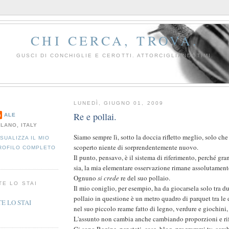
CHI CERCA, TROVA.
GUSCI DI CONCHIGLIE E CEROTTI. ATTORCIGLIANDOTIMI.
LUNEDÌ, GIUGNO 01, 2009
Re e pollai.
ALE
ILANO, ITALY
Siamo sempre lì, sotto la doccia rifletto meglio, solo ch
ISUALIZZA IL MIO
scoperto niente di sorprendentemente nuovo.
ROFILO COMPLETO
Il punto, pensavo, è il sistema di riferimento, perché gr
sia, la mia elementare osservazione rimane assolutamen
Ognuno
si crede
re del suo pollaio.
TE LO STAI
Il mio coniglio, per esempio, ha da giocarsela solo tra due, 
pollaio in questione è un metro quadro di parquet tra le
nel suo piccolo reame fatto di legno, verdure e giochini, 
L'assunto non cambia anche cambiando proporzioni e rif
Ci sono Regine, per stati, case, blog, programmi tv, cerch