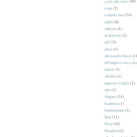
a ciò che sono
(39)
a me
(2)
a modo mio
(74)
addii
(8)
Adesso
(1)
al diavolo
(2)
ale²
(3)
aless
(1)
alessandra bacci
(1
all'improvviso e n
amore
(1)
aNobii
(1)
appena sveglia
(1)
arte
(1)
Auguri
(14)
bambini
(1)
barattolame
(3)
Ben
(11)
blog
(10)
blogfest
(2)