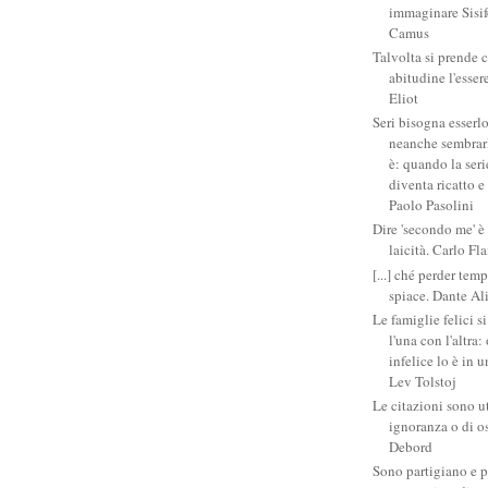
immaginare Sisifo
Camus
Talvolta si prende 
abitudine l'esser
Eliot
Seri bisogna esserlo
neanche sembrarlo
è: quando la ser
diventa ricatto e
Paolo Pasolini
Dire 'secondo me' è
laicità. Carlo Fl
[...] ché perder tem
spiace. Dante Al
Le famiglie felici 
l'una con l'altra
infelice lo è in 
Lev Tolstoj
Le citazioni sono ut
ignoranza o di o
Debord
Sono partigiano e p