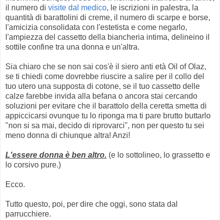
il numero di
visite dal medico
, le iscrizioni in palestra, la
quantità di
barattolini
di creme, il numero di scarpe e borse,
l'amicizia consolidata con l'estetista e come negarlo,
l'ampiezza del cassetto della biancheria intima, delineino il
sottile confine tra una donna e un'altra.
Sia chiaro che se non sai
cos
'è il siero
anti età
Oil
of
Olaz
,
se ti chiedi come dovrebbe riuscire a salire per il collo del
tuo utero una supposta di cotone, se il tuo cassetto delle
calze farebbe invida alla befana o ancora stai cercando
soluzioni per evitare che il barattolo della ceretta smetta di
appiccicarsi ovunque tu lo riponga ma ti pare brutto buttarlo
"non si sa mai, decido di riprovarci", non per questo tu sei
meno donna di chiunque altra! Anzi!
L'essere donna è ben altro.
(e lo sottolineo, lo grassetto e
lo corsivo pure.)
Ecco.
Tutto questo, poi, per dire che oggi, sono stata dal
parrucchiere.