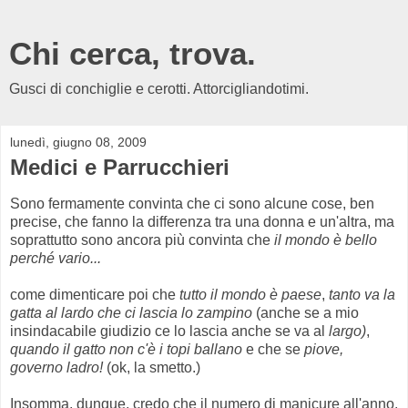
Chi cerca, trova.
Gusci di conchiglie e cerotti. Attorcigliandotimi.
lunedì, giugno 08, 2009
Medici e Parrucchieri
Sono fermamente convinta che ci sono alcune cose, ben
precise, che fanno la differenza tra una donna e un'altra, ma
soprattutto sono ancora più convinta che
il mondo è bello
perché
vario...
come dimenticare poi che
tutto il mondo è paese
,
tanto va la
gatta al lardo che ci lascia lo zampino
(anche se a mio
insindacabile giudizio ce lo lascia anche se va al
largo)
,
quando il gatto non c'è i topi ballano
e che se
piove,
governo ladro!
(ok, la smetto.)
Insomma, dunque, credo che il numero di manicure all'anno,