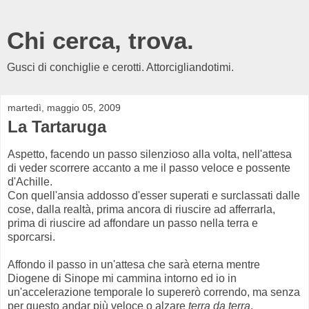
Chi cerca, trova.
Gusci di conchiglie e cerotti. Attorcigliandotimi.
martedì, maggio 05, 2009
La Tartaruga
Aspetto, facendo un passo silenzioso alla volta, nell'attesa
di veder scorrere accanto a me il passo veloce e possente
d'Achille.
Con quell'ansia addosso d'esser superati e surclassati dalle
cose, dalla realtà, prima ancora di riuscire ad afferrarla,
prima di riuscire ad affondare un passo nella terra e
sporcarsi.
Affondo il passo in un'attesa che sarà eterna mentre
Diogene di Sinope mi cammina intorno ed io in
un'accelerazione temporale lo supererò correndo, ma senza
per questo andar più veloce o alzare
terra da terra
.