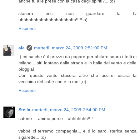
anche tu alle prese con la casa degli spiriti?....;o)
stasera esci non guardare la tv
uhhhhhhhhhhhhhhhhhhhhhh!!!!!:o)
Rispondi
ale
martedì, marzo 24, 2009 2:51:00 PM
:) mi sa che è il prezzo da pagare per abitare sopra i tetti di
milano... più lontano dalla strada e in balia del vento e della
pioggia!
Con questo vento stasera altro che uscire, uscirà la
vecchina del caffè che è in me! ;o)
Rispondi
Stella
martedì, marzo 24, 2009 2:54:00 PM
catene.....anime perse....uhhhhhhh!!!!
vabbè ci terremo compagnia... e d io sarò isterica senza
sigarette....;o)