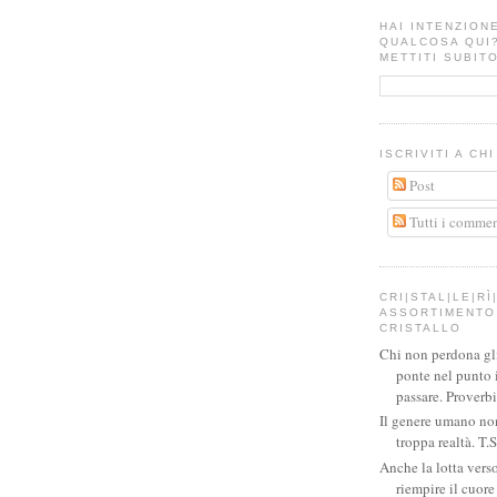
HAI INTENZION
QUALCOSA QUI
METTITI SUBITO
ISCRIVITI A CH
Post
Tutti i commen
CRI|STAL|LE|RÌ|
ASSORTIMENTO 
CRISTALLO
Chi non perdona gli 
ponte nel punto 
passare. Proverb
Il genere umano no
troppa realtà. T.S
Anche la lotta verso
riempire il cuor