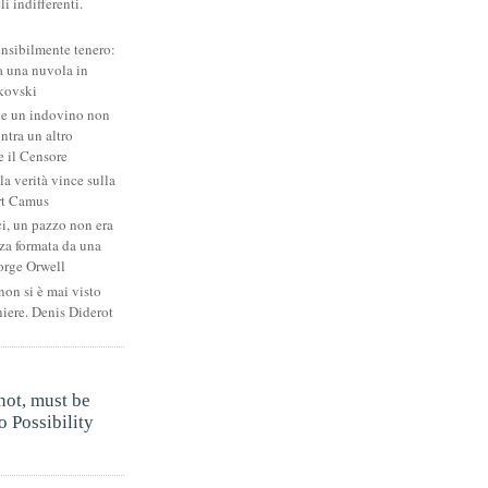
li indifferenti.
i
ensibilmente tenero:
 una nuvola in
kovski
he un indovino non
ntra un altro
 il Censore
la verità vince sulla
rt Camus
ci, un pazzo non era
za formata da una
orge Orwell
non si è mai visto
niere. Denis Diderot
.
not, must be
 Possibility
.