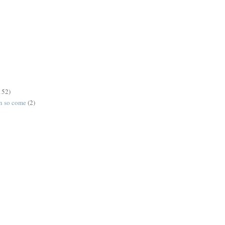
152)
on so come
(2)