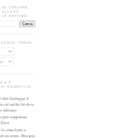
E DI CERCARE
? ALLORA
 LE PATTINE!
I CERCA, TROVA.
ti
A S.F.
DI OGGETTI DI
altri distrugge il
in cui anche lui deve
io africano
n può sopportare
.Eliot
 la cima basta a
e di un uomo. Bisogna