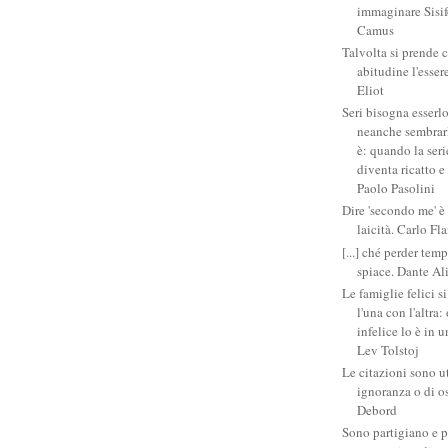
immaginare Sisifo
Camus
Talvolta si prende 
abitudine l'esser
Eliot
Seri bisogna esserlo
neanche sembrarlo
è: quando la ser
diventa ricatto e
Paolo Pasolini
Dire 'secondo me' è
laicità. Carlo Fl
[...] ché perder tem
spiace. Dante Al
Le famiglie felici 
l'una con l'altra
infelice lo è in 
Lev Tolstoj
Le citazioni sono ut
ignoranza o di o
Debord
Sono partigiano e p