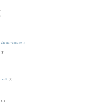
)
)
tà che mi vengono in
(1)
grandi.
(2)
i
(1)