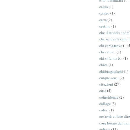
c'ho la malattia
(1)
caldo
(1)
cameo
(1)
carta
(2)
cestino
(1)
che il mondo andreb
che se non li vedi n
chi cerca trova
(115
chi cerca...
(1)
chi si ferma è...
(1)
chica
(1)
chifotografachi
(1)
cinque sensi
(2)
citazioni
(27)
città
(4)
coincidenze
(2)
collage
(5)
colori
(1)
cos'avrà voluto dir
cose buone dal mo
cultura
(34)