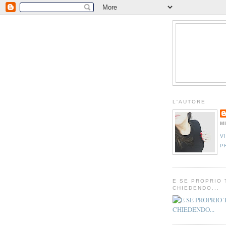
L'AUTORE
M
V
P
E SE PROPRIO 
CHIEDENDO...