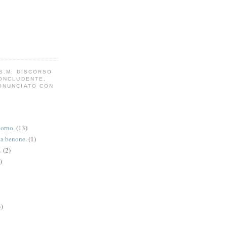
S.M. DISCORSO
CONCLUDENTE,
ONUNCIATO CON
torno.
(13)
va benone.
(1)
.
(2)
)
3)