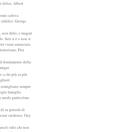
 felice. Albert
come cattiva
e infelici. George
, non dirlo, e magari
. Seri si è o non si
ietà viene enunciata
 terrorismo. Pier
 il fondamento della
amigni
po a chi più sa più
ighieri
si somigliano sempre
: ogni famiglia
un modo particolare.
ili in periodi di
scure credenze. Guy
erciò odio chi non