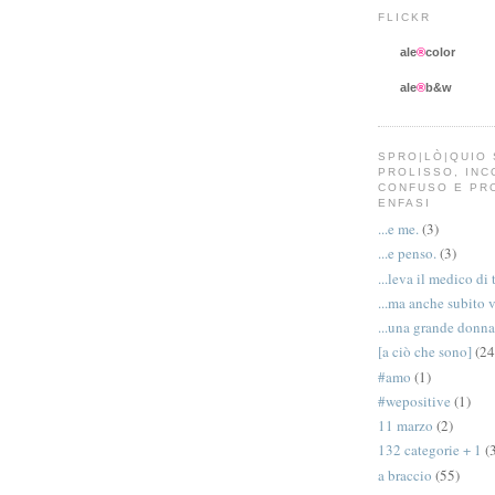
FLICKR
ale
®
color
ale
®
b&w
SPRO|LÒ|QUIO 
PROLISSO, IN
CONFUSO E PR
ENFASI
...e me.
(3)
...e penso.
(3)
...leva il medico di 
...ma anche subito 
...una grande donna
[a ciò che sono]
(24
#amo
(1)
#wepositive
(1)
11 marzo
(2)
132 categorie + 1
(
a braccio
(55)