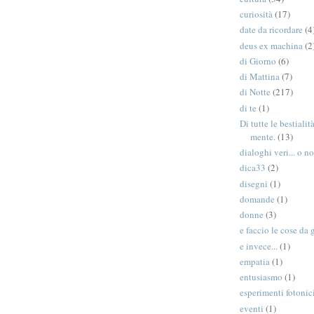
curiosità
(17)
date da ricordare
(4
deus ex machina
(2
di Giorno
(6)
di Mattina
(7)
di Notte
(217)
di te
(1)
Di tutte le bestiali
mente.
(13)
dialoghi veri... o no
dica33
(2)
disegni
(1)
domande
(1)
donne
(3)
e faccio le cose da 
e invece...
(1)
empatia
(1)
entusiasmo
(1)
esperimenti fotonic
eventi
(1)