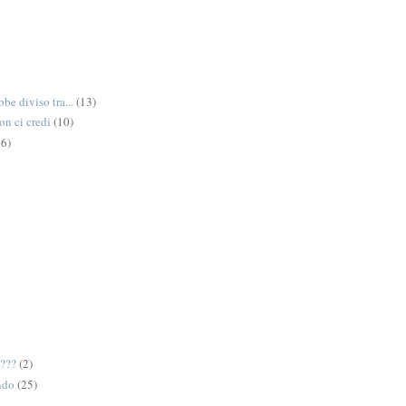
be diviso tra...
(13)
on ci credi
(10)
6)
e???
(2)
ndo
(25)