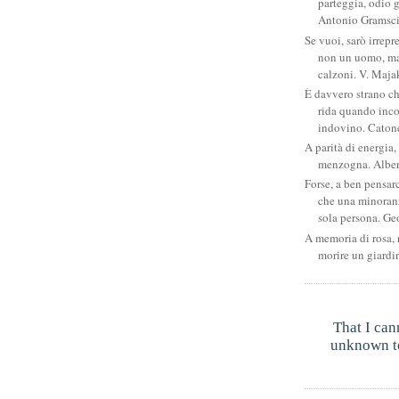
parteggia, odio g
Antonio Gramsc
Se vuoi, sarò irrepr
non un uomo, ma
calzoni. V. Maja
È davvero strano c
rida quando inco
indovino. Catone
A parità di energia, 
menzogna. Albe
Forse, a ben pensar
che una minoran
sola persona. Ge
A memoria di rosa, 
morire un giardi
That I can
unknown to