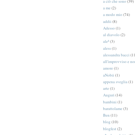
a ciò che sono
(39)
a me
(2)
a modo mio
(74)
addii
(8)
Adesso
(1)
al diavolo
(2)
ale²
(3)
aless
(1)
alessandra bacci
(1
all'improvviso e n
amore
(1)
aNobii
(1)
appena sveglia
(1)
arte
(1)
Auguri
(14)
bambini
(1)
barattolame
(3)
Ben
(11)
blog
(10)
blogfest
(2)